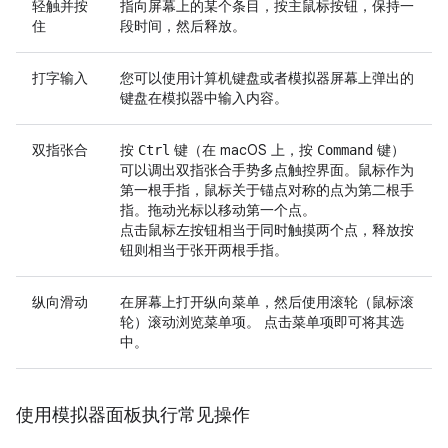
轻触并按
指向屏幕上的某个条目，按主鼠标按钮，保持一
住
段时间，然后释放。
打字输入
您可以使用计算机键盘或者模拟器屏幕上弹出的
键盘在模拟器中输入内容。
双指张合
按
键（在 macOS 上，按
键）
Ctrl
Command
可以调出双指张合手势多点触控界面。鼠标作为
第一根手指，鼠标关于锚点对称的点为第二根手
指。拖动光标以移动第一个点。
点击鼠标左按钮相当于同时触摸两个点，释放按
钮则相当于张开两根手指。
纵向滑动
在屏幕上打开纵向菜单，然后使用滚轮（鼠标滚
轮）滚动浏览菜单项。 点击菜单项即可将其选
中。
使用模拟器面板执行常见操作