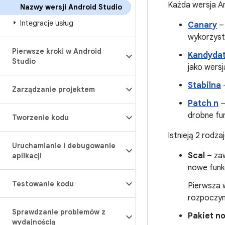
Każda wersja An
Nazwy wersji Android Studio
Integracje usług
Canary
– 
wykorzyst
Pierwsze kroki w Android
Kandydat
Studio
jako wersj
Stabilna
–
Zarządzanie projektem
Patch n
–
drobne fun
Tworzenie kodu
Istnieją 2 rodza
Uruchamianie i debugowanie
Scal
– zaw
aplikacji
nowe funkc
Testowanie kodu
Pierwsza 
rozpoczyn
Sprawdzanie problemów z
Pakiet n
wydajnością