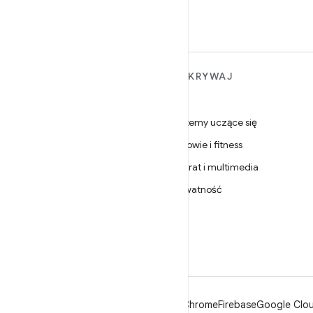
WIĘCEJ INFORMACJI O
ODKRYWAJ
ANDROIDZIE
Gry
Android
Systemy uczące się
Android dla firm
Zdrowie i fitness
Zabezpieczenia
Aparat i multimedia
Źródło
Prywatność
Wiadomości
5G
Blog
Podcasty
Android
Chrome
Firebase
Google Clou