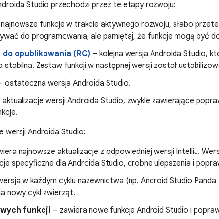
droida Studio przechodzi przez te etapy rozwoju:
najnowsze funkcje w trakcie aktywnego rozwoju, słabo prze
ywać do programowania, ale pamiętaj, że funkcje mogą być do
 do opublikowania (RC)
– kolejna wersja Androida Studio, k
a stabilna. Zestaw funkcji w następnej wersji został ustabilizow
 ostateczna wersja Androida Studio.
 aktualizacje wersji Androida Studio, zwykle zawierające pop
kcje.
je wersji Androida Studio:
iera najnowsze aktualizacje z odpowiedniej wersji IntelliJ. W
je specyficzne dla Androida Studio, drobne ulepszenia i popra
wersja w każdym cyklu nazewnictwa (np. Android Studio Panda 
a nowy cykl zwierząt.
owych funkcji
– zawiera nowe funkcje Android Studio i popraw