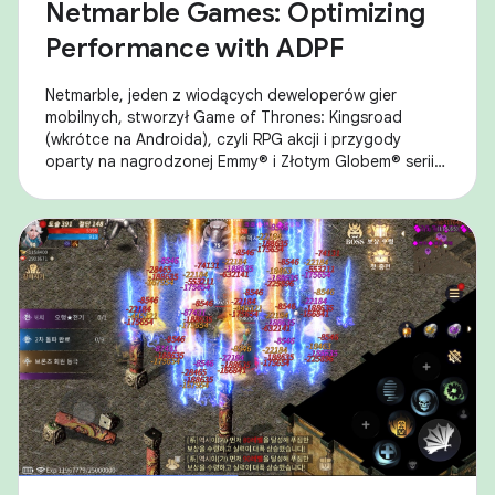
Netmarble Games: Optimizing
Performance with ADPF
Netmarble, jeden z wiodących deweloperów gier
mobilnych, stworzył Game of Thrones: Kingsroad
(wkrótce na Androida), czyli RPG akcji i przygody
oparty na nagrodzonej Emmy® i Złotym Globem® serii
„Gra o tron”. Podczas uruchamiania gry na
urządzeniach