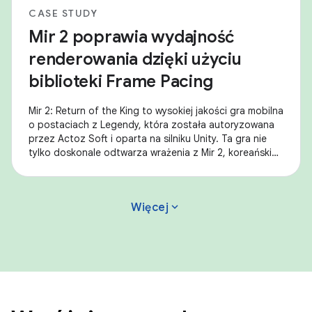
CASE STUDY
Mir 2 poprawia wydajność
renderowania dzięki użyciu
biblioteki Frame Pacing
Mir 2: Return of the King to wysokiej jakości gra mobilna
o postaciach z Legendy, która została autoryzowana
przez Actoz Soft i oparta na silniku Unity. Ta gra nie
tylko doskonale odtwarza wrażenia z Mir 2, koreańskiej
gry fantasy typu MMORPG, ale
expand_more
Więcej