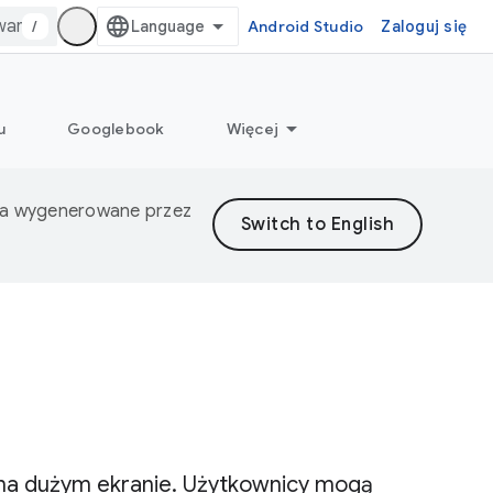
/
Android Studio
Zaloguj się
u
Googlebook
Więcej
nia wygenerowane przez
i na dużym ekranie. Użytkownicy mogą