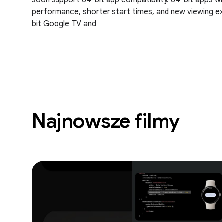
soon support 64-bit app compatibility. 64-bit apps wi
performance, shorter start times, and new viewing 
bit Google TV and
Najnowsze filmy