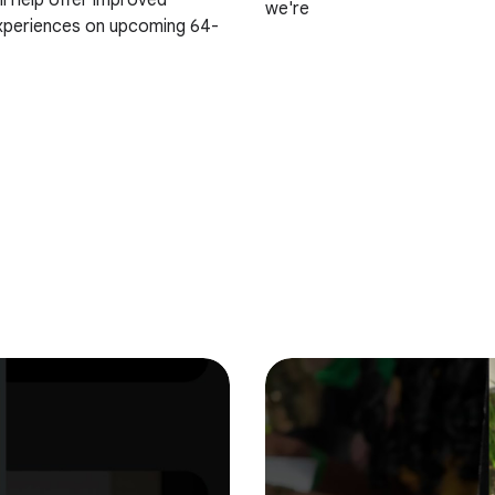
ll help offer improved
we're
experiences on upcoming 64-