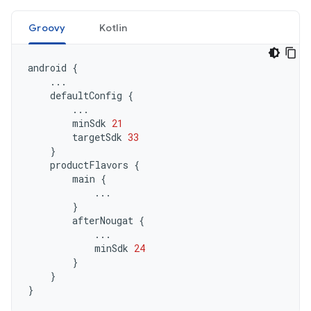
Groovy
Kotlin
android
{
...
defaultConfig
{
...
minSdk
21
targetSdk
33
}
productFlavors
{
main
{
...
}
afterNougat
{
...
minSdk
24
}
}
}