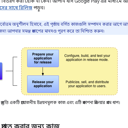
বা বিতরণ করা হোক না কেন। আপনি যদি Google Play এর মাধ্যমে 
াসের সাথে রিলিজ
পড়ুন।
বোত্তম অনুশীলন হিসাবে, এই পৃষ্ঠায় বর্ণিত কাজগুলি সম্পাদন করার আগে আপন
ন্য আপনার সমস্ত প্রকাশের মানদণ্ড পূরণ করে তা নিশ্চিত করুন৷
প্রস্তুতি একটি প্রয়োজনীয় উন্নয়নমূলক কাজ এবং এটি প্রকাশনা প্রক্রিয়ার প্রথম ধাপ।
 প্রস্তুত করার জন্য কাজ