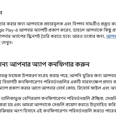
ণ
চার করার জন্য আপনাকে প্রচারমূলক এবং বিপণন সামগ্রীও প্রস্তুত 
e Play-এ আপনার অ্যাপটি প্রকাশ করেন, তাহলে আপনাকে কিছু প্রচা
ার অ্যাপের স্ক্রিনশট তৈরি করতে হবে। আরও তথ্যের জন্য,
আপনার
ন
দেখুন।
ন্য আপনার অ্যাপ কনফিগার করুন
্ত সহায়ক উপকরণ সংগ্রহ করার পরে, আপনি মুক্তির জন্য আপনার
 বিভাগটি কনফিগারেশন পরিবর্তনগুলির একটি সারসংক্ষেপ প্রদান ক
াপ প্রকাশ করার আগে আপনার সোর্স কোড, রিসোর্স ফাইল এবং অ্যাপ
 তালিকাভুক্ত বেশিরভাগ কনফিগারেশন পরিবর্তনগুলি ঐচ্ছিক, সেগ
করা হয় এবং আমরা আপনাকে সেগুলি প্রয়োগ করতে উত্সাহিত করি৷ ক
রক্রিয়ার অংশ হিসাবে এই কনফিগারেশন পরিবর্তনগুলি করতে পারেন