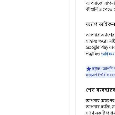
আপনাকে আপনার ব
কীগুলিও পেতে হ
অ্যাপ আইকন
আপনার অ্যাপের 
সাহায্য করে। এট
Google Play ব
প্রস্তাবিত
আইকন ন
দ্রষ্টব্য:
আপনি য
সংস্করণ তৈরি কর
শেষ ব্যবহারকা
আপনার অ্যাপের জ
আপনার ব্যক্তি, 
সাথে একটি প্রদা