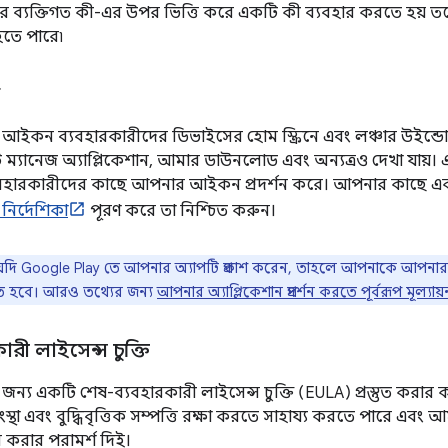
্যক্তিগত কী-এর উপর ভিত্তি করে একটি কী ব্যবহার করতে হয় ত
তে পারে৷
আইকন ব্যবহারকারীদের ডিভাইসের হোম স্ক্রিনে এবং লঞ্চার উইন্ড
ি ম্যানেজ অ্যাপ্লিকেশান, আমার ডাউনলোড এবং অন্যত্রও দেখা যায়। 
্যবহারকারীদের কাছে আপনার আইকন প্রদর্শন করে। আপনার কাছে 
ির্দেশিকা
পূরণ করে তা নিশ্চিত করুন।
দি Google Play তে আপনার অ্যাপটি প্রকাশ করেন, তাহলে আপনাকে আপ
তে হবে। আরও তথ্যের জন্য
আপনার অ্যাপ্লিকেশান প্রদর্শন করতে পূর্বরূপ মূল্যায
রী লাইসেন্স চুক্তি
ন্য একটি শেষ-ব্যবহারকারী লাইসেন্স চুক্তি (EULA) প্রস্তুত করা
সংস্থা এবং বুদ্ধিবৃত্তিক সম্পত্তি রক্ষা করতে সাহায্য করতে পারে 
ন করার পরামর্শ দিই।