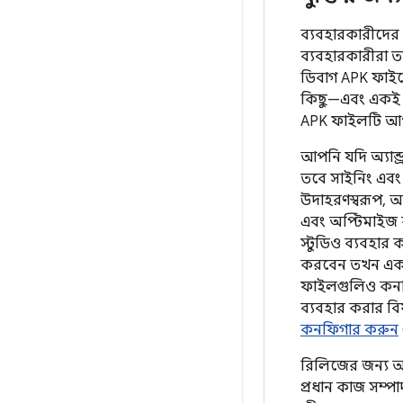
ব্যবহারকারীদের
ব্যবহারকারীরা 
ডিবাগ APK ফাইল
কিছু—এবং একই ব
APK ফাইলটি আপন
আপনি যদি অ্যান্
তবে সাইনিং এবং
উদাহরণস্বরূপ, 
এবং অপ্টিমাইজ ক
স্টুডিও ব্যবহা
করবেন তখন একই
ফাইলগুলিও কনফ
ব্যবহার করার বি
কনফিগার করুন
রিলিজের জন্য আপ
প্রধান কাজ সম্প