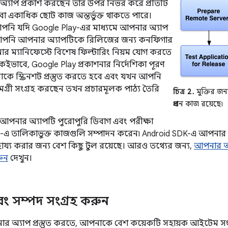
্যাপ প্রকাশ করছেন তার উপর নির্ভর করে প্রতিটি
বা একাধিক ছোট কাজ অন্তর্ভুক্ত থাকতে পারে।
আপনি যদি Google Play-এর মাধ্যমে আপনার অ্যাপ
পনি আপনার অ্যাপটিকে রিলিজের জন্য কনফিগার
র ম্যানিফেস্টে বিশেষ ফিল্টারিং নিয়ম যোগ করতে
ইভাবে, Google Play প্রকাশনার নির্দেশিকা পূরণ
ে স্ক্রিনশট প্রস্তুত করতে হবে এবং যখন আপনি
মগ্রী সংগ্রহ করছেন তখন প্রচারমূলক পাঠ্য তৈরি
চিত্র 2.
মুক্তির জন্
প্রধান কাজ রয়েছে৷
পনার অ্যাপটি পুরোপুরি ডিবাগ এবং পরীক্ষা
2-এ তালিকাভুক্ত কাজগুলি সম্পাদন করেন৷ Android SDK-এ আপনার A
য্য করার জন্য বেশ কিছু টুল রয়েছে। আরও তথ্যের জন্য,
আপনার অ্
রুন
দেখুন।
 সম্পদ সংগ্রহ করুন
নার অ্যাপ প্রস্তুত করতে, আপনাকে বেশ কয়েকটি সহায়ক আইটেম সং