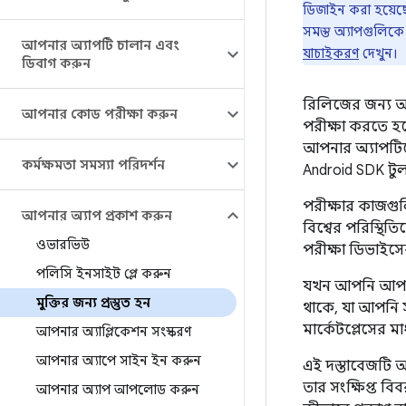
ডিজাইন করা হয়েছে। 
সমস্ত অ্যাপগুলিক
আপনার অ্যাপটি চালান এবং
যাচাইকরণ
দেখুন।
ডিবাগ করুন
রিলিজের জন্য আ
আপনার কোড পরীক্ষা করুন
পরীক্ষা করতে 
আপনার অ্যাপটিকে 
কর্মক্ষমতা সমস্যা পরিদর্শন
Android SDK টু
পরীক্ষার কাজগুল
আপনার অ্যাপ প্রকাশ করুন
বিশ্বের পরিস্থি
ওভারভিউ
পরীক্ষা ডিভাইস
পলিসি ইনসাইট প্লে করুন
যখন আপনি আপনার
মুক্তির জন্য প্রস্তুত হন
থাকে, যা আপনি 
মার্কেটপ্লেসের 
আপনার অ্যাপ্লিকেশন সংস্করণ
আপনার অ্যাপে সাইন ইন করুন
এই দস্তাবেজটি আ
তার সংক্ষিপ্ত বিব
আপনার অ্যাপ আপলোড করুন