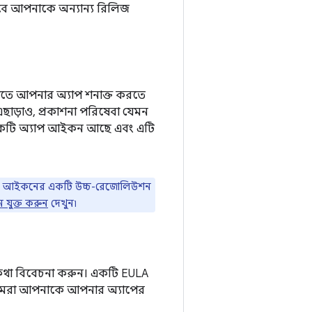
বে আপনাকে অন্যান্য রিলিজ
োতে আপনার অ্যাপ শনাক্ত করতে
এছাড়াও, প্রকাশনা পরিষেবা যেমন
একটি অ্যাপ আইকন আছে এবং এটি
নার আইকনের একটি উচ্চ-রেজোলিউশন
়ন যুক্ত করুন
দেখুন৷
র কথা বিবেচনা করুন। একটি EULA
এবং আমরা আপনাকে আপনার অ্যাপের