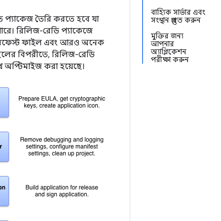
বাহ্যিক সার্ভার এবং
ত প্যাকেজ তৈরি করতে হবে যা
সংস্থান প্রস্তুত করুন
ারে। রিলিজ-রেডি প্যাকেজে
মুক্তির জন্য
ানিফেস্ট ফাইল এবং আরও অনেক
আপনার
অ্যাপ্লিকেশন
াইলের বিপরীতে, রিলিজ-রেডি
পরীক্ষা করুন
ে অপ্টিমাইজ করা হয়েছে।