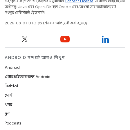
এই পৃষ্ঠার কন্টেন্ট ও কোডের নমুনাগুলি
Content License
-এ বর্ণিত লাইসেন্সের
অধীনস্থ। Java এবং OpenJDK হল Oracle এবং/অথবা তার অ্যাফিলিয়েট
সংস্থার রেজিস্টার্ড ট্রেডমার্ক।
2026-08-07 UTC-তে শেষবার আপডেট করা হয়েছে।
ANDROID সম্পর্কে আরও শিখুন
Android
এন্টারপ্রাইজের জন্য Android
নিরাপত্তা
সোর্স
খবর
ব্লগ
Podcasts