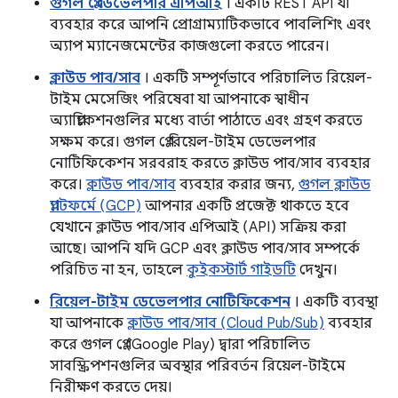
গুগল প্লে ডেভেলপার এপিআই
। একটি REST API যা
ব্যবহার করে আপনি প্রোগ্রাম্যাটিকভাবে পাবলিশিং এবং
অ্যাপ ম্যানেজমেন্টের কাজগুলো করতে পারেন।
ক্লাউড পাব/সাব
। একটি সম্পূর্ণভাবে পরিচালিত রিয়েল-
টাইম মেসেজিং পরিষেবা যা আপনাকে স্বাধীন
অ্যাপ্লিকেশনগুলির মধ্যে বার্তা পাঠাতে এবং গ্রহণ করতে
সক্ষম করে। গুগল প্লে রিয়েল-টাইম ডেভেলপার
নোটিফিকেশন সরবরাহ করতে ক্লাউড পাব/সাব ব্যবহার
করে।
ক্লাউড পাব/সাব
ব্যবহার করার জন্য,
গুগল ক্লাউড
প্ল্যাটফর্মে (GCP)
আপনার একটি প্রজেক্ট থাকতে হবে
যেখানে ক্লাউড পাব/সাব এপিআই (API) সক্রিয় করা
আছে। আপনি যদি GCP এবং ক্লাউড পাব/সাব সম্পর্কে
পরিচিত না হন, তাহলে
কুইকস্টার্ট গাইডটি
দেখুন।
রিয়েল-টাইম ডেভেলপার নোটিফিকেশন
। একটি ব্যবস্থা
যা আপনাকে
ক্লাউড পাব/সাব (Cloud Pub/Sub)
ব্যবহার
করে গুগল প্লে (Google Play) দ্বারা পরিচালিত
সাবস্ক্রিপশনগুলির অবস্থার পরিবর্তন রিয়েল-টাইমে
নিরীক্ষণ করতে দেয়।