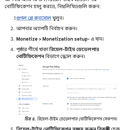
নোটিফিকেশন চালু করতে, নিম্নলিখিতগুলি করুন:
গুগল প্লে কনসোল
খুলুন।
আপনার অ্যাপটি নির্বাচন করুন।
Monetize > Monetization setup-
এ যান।
পৃষ্ঠার শীর্ষে থাকা
রিয়েল-টাইম ডেভেলপার
নোটিফিকেশন
বিভাগে স্ক্রোল করুন।
চিত্র ৪.
রিয়েল-টাইম ডেভেলপার নোটিফিকেশন সেকশন।
রিয়েল-টাইম নোটিফিকেশন সক্ষম করুন বিকল্পটি
চেক