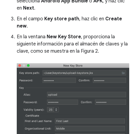
selecciona
Android App Bundle
o
APK
, y haz clic
en
Next
.
En el campo
Key store path
, haz clic en
Create
new
.
En la ventana
New Key Store
, proporciona la
siguiente información para el almacén de claves y la
clave, como se muestra en la Figura 2.