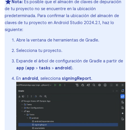
Nota:
Es posible que el almacén de claves de depuración
de tu proyecto no se encuentre en la ubicación
predeterminada. Para confirmar la ubicación del almacén de
claves de tu proyecto en Android Studio 2024.2.1, haz lo
siguiente:
Abre la ventana de herramientas de Gradle.
Selecciona tu proyecto.
Expande el árbol de configuración de Gradle a partir de
app
(
app
>
tasks
>
android
).
En
android
, selecciona
signingReport
.