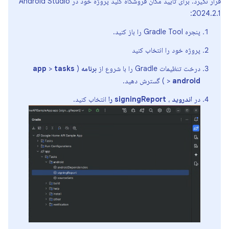
قرار نگیرد. برای تأیید مکان فروشگاه کلید پروژه خود در Android Studio
2024.2.1:
پنجره Gradle Tool را باز کنید.
پروژه خود را انتخاب کنید
درخت تنظیمات Gradle را با شروع از
برنامه
(
tasks
>
app
android
>
) گسترش دهید.
در
اندروید
،
signingReport را
انتخاب کنید.