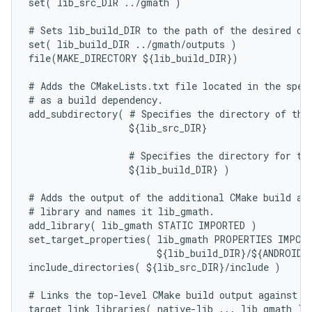
set( lib_src_DIR ../gmath )

# Sets lib_build_DIR to the path of the desired out
set( lib_build_DIR ../gmath/outputs )

file(MAKE_DIRECTORY ${lib_build_DIR})

# Adds the CMakeLists.txt file located in the speci
# as a build dependency.

add_subdirectory( # Specifies the directory of the 
                  ${lib_src_DIR}

                  # Specifies the directory for the
                  ${lib_build_DIR} )

# Adds the output of the additional CMake build as 
# library and names it lib_gmath.

add_library( lib_gmath STATIC IMPORTED )

set_target_properties( lib_gmath PROPERTIES IMPORT
                       ${lib_build_DIR}/${ANDROID_A
include_directories( ${lib_src_DIR}/include )

# Links the top-level CMake build output against li