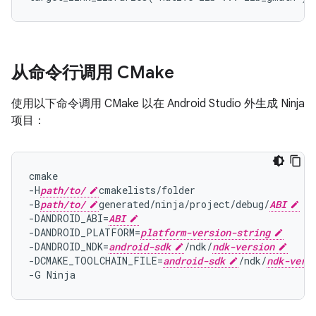
从命令行调用 CMake
使用以下命令调用 CMake 以在 Android Studio 外生成 Ninja
项目：
cmake

-H
path/to/
cmakelists/folder

-B
path/to/
generated/ninja/project/debug/
ABI
-DANDROID_ABI=
ABI
                               
-DANDROID_PLATFORM=
platform-version-string
     
-DANDROID_NDK=
android-sdk
/ndk/
ndk-version
-DCMAKE_TOOLCHAIN_FILE=
android-sdk
/ndk/
ndk-vers