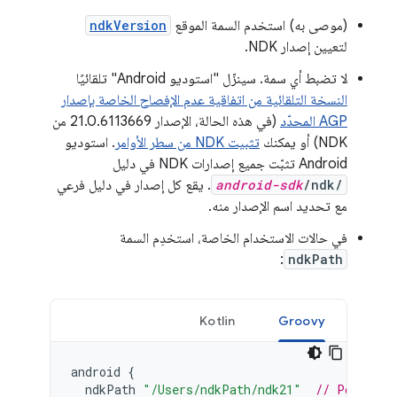
(موصى به) استخدم السمة الموقع
ndkVersion
لتعيين إصدار NDK.
لا تضبط أي سمة. سينزّل "استوديو Android" تلقائيًا
النسخة التلقائية من اتفاقية عدم الإفصاح الخاصة بإصدار
AGP المحدّد
(في هذه الحالة، الإصدار 21.0.6113669 من
NDK) أو يمكنك
تثبيت NDK من سطر الأوامر
. استوديو
Android تثبّت جميع إصدارات NDK في دليل
/ndk/
android-sdk
. يقع كل إصدار في دليل فرعي
مع تحديد اسم الإصدار منه.
في حالات الاستخدام الخاصة، استخدِم السمة
:
ndkPath
Kotlin
Groovy
android
{
ndkPath
"/Users/ndkPath/ndk21"
// Point to