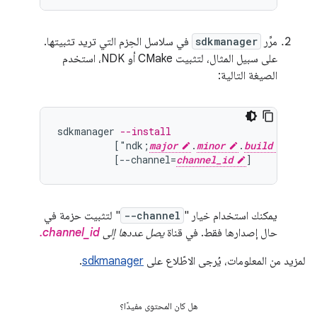
مرِّر
sdkmanager
في سلاسل الحِزم التي تريد تثبيتها.
على سبيل المثال، لتثبيت CMake أو NDK، استخدم
الصيغة التالية:
sdkmanager
--install
[
"ndk;
major
.
minor
.
build
[
suff
[
--channel=
channel_id
]
يمكنك استخدام خيار "
--channel
" لتثبيت حزمة في
حال إصدارها فقط. في قناة
يصل عددها إلى
channel_id.
لمزيد من المعلومات، يُرجى الاطّلاع على
sdkmanager
.
هل كان المحتوى مفيدًا؟