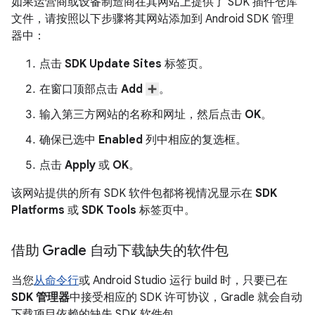
如果运营商或设备制造商在其网站上提供了 SDK 插件仓库
文件，请按照以下步骤将其网站添加到 Android SDK 管理
器中：
点击
SDK Update Sites
标签页。
在窗口顶部点击
Add
。
输入第三方网站的名称和网址，然后点击
OK
。
确保已选中
Enabled
列中相应的复选框。
点击
Apply
或
OK
。
该网站提供的所有 SDK 软件包都将视情况显示在
SDK
Platforms
或
SDK Tools
标签页中。
借助 Gradle 自动下载缺失的软件包
当您
从命令行
或 Android Studio 运行 build 时，只要已在
SDK 管理器
中接受相应的 SDK 许可协议，Gradle 就会自动
下载项目依赖的缺失 SDK 软件包。