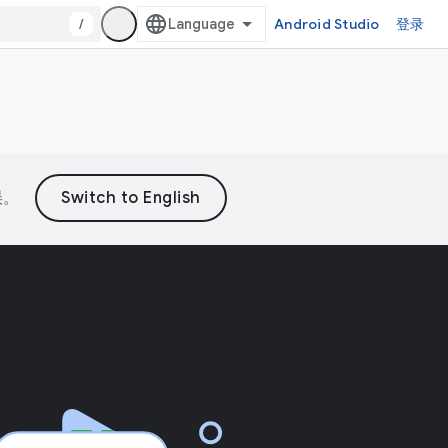
/
Android Studio
登录
误。