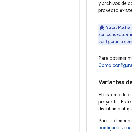
y archivos de c
proyecto existe
Nota:
Podríam
son conceptualme
configurar la com
Para obtener má
Cómo configura
Variantes d
El sistema de c
proyecto. Esto r
distribuir múlti
Para obtener má
configurar vari