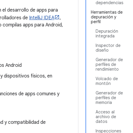
dependencias
n el desarrollo de apps para
Herramientas de
depuración y
rrolladores de
IntelliJ IDEA
,
perfil
o compilas apps para Android,
Depuración
integrada
Inspector de
diseño
Generador de
perfiles de
os Android
rendimiento
 dispositivos físicos, en
Volcado de
montón
Generador de
 funciones de apps comunes y
perfiles de
memoria
Acceso al
archivo de
datos
ad y compatibilidad de
Inspecciones