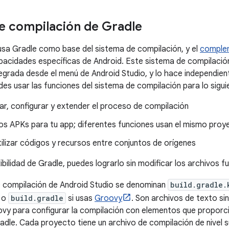
e compilación de Gradle
usa Gradle como base del sistema de compilación, y el
complem
acidades específicas de Android. Este sistema de compilación
egrada desde el menú de Android Studio, y lo hace independien
s usar las funciones del sistema de compilación para lo sigui
ar, configurar y extender el proceso de compilación
ios APKs para tu app; diferentes funciones usan el mismo pro
tilizar códigos y recursos entre conjuntos de orígenes
xibilidad de Gradle, puedes lograrlo sin modificar los archivos f
e compilación de Android Studio se denominan
build.gradle.
 o
build.gradle
si usas
Groovy
. Son archivos de texto si
ovy para configurar la compilación con elementos que propor
adle. Cada proyecto tiene un archivo de compilación de nivel 