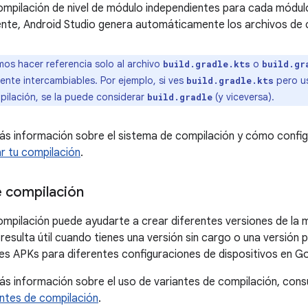
ompilación de nivel de módulo independientes para cada módu
nte, Android Studio genera automáticamente los archivos de 
os hacer referencia solo al archivo
o
build.gradle.kts
build.gr
nte intercambiables. Por ejemplo, si ves
pero u
build.gradle.kts
pilación, se la puede considerar
(y viceversa).
build.gradle
s información sobre el sistema de compilación y cómo configu
r tu compilación
.
e compilación
ompilación puede ayudarte a crear diferentes versiones de la m
esulta útil cuando tienes una versión sin cargo o una versión p
ples APKs para diferentes configuraciones de dispositivos en Go
s información sobre el uso de variantes de compilación, cons
antes de compilación
.