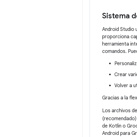
Sistema d
Android Studio 
proporciona cap
herramienta int
comandos. Puede
Personaliz
Crear var
Volver a u
Gracias a la fle
Los archivos d
(recomendado)
de Kotlin o Gro
Android para Gr