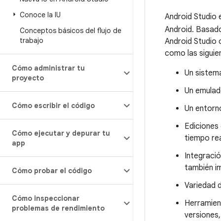
Conoce la IU
Android Studio e
Android. Basado
Conceptos básicos del flujo de
trabajo
Android Studio 
como las siguie
Cómo administrar tu
Un sistema
proyecto
Un emulad
Cómo escribir el código
Un entorno
Ediciones 
Cómo ejecutar y depurar tu
tiempo re
app
Integració
también i
Cómo probar el código
Variedad 
Cómo inspeccionar
Herramient
problemas de rendimiento
versiones,