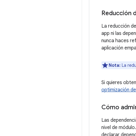
Reducción d
La reducción de
app ni las depe
nunca haces ref
aplicación emp
Nota:
La redu
Si quieres obte
optimización de
Cómo admin
Las dependenci
nivel de módulo
declarar depend