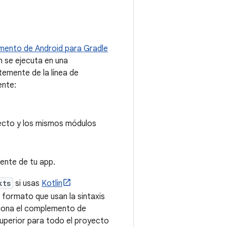
ento de Android para Gradle
 se ejecuta en una
temente de la línea de
ente:
yecto y los mismos módulos
uente de tu app.
kts
si usas
Kotlin
n formato que usan la sintaxis
ciona el complemento de
superior para todo el proyecto