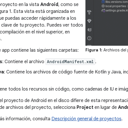
proyecto en la vista
Android
, como se
gura 1. Esta vista está organizada en
ue puedas acceder rápidamente a los
 clave de tu proyecto. Puedes ver todos
compilación en el nivel superior, en
s
.
app contiene las siguientes carpetas:
Figura 1:
Archivos del 
s
: Contiene el archivo
AndroidManifest.xml
.
va
: Contiene los archivos de código fuente de Kotlin y Java, in
iene todos los recursos sin código, como cadenas de IU e imá
el proyecto de Android en el disco difiere de esta representaci
 de archivos del proyecto, selecciona
Project
en lugar de
And
ás información, consulta
Descripción general de proyectos
.