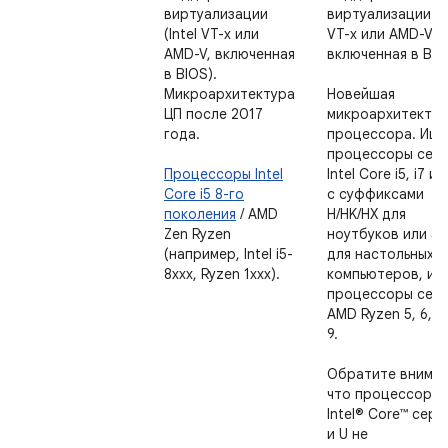
виртуализации
виртуализации (In
(Intel VT-x или
VT-x или AMD-V,
AMD-V, включенная
включенная в BIO
в BIOS).
Микроархитектура
Новейшая
ЦП после 2017
микроархитектур
года.
процессора. Ищи
процессоры сер
Процессоры Intel
Intel Core i5, i7 ил
Core i5 8-го
с суффиксами
поколения
/ AMD
H/HK/HX для
Zen Ryzen
ноутбуков или S/
(например, Intel i5-
для настольных
8xxx, Ryzen 1xxx).
компьютеров, ил
процессоры сер
AMD Ryzen 5, 6, 7
9.
Обратите вниман
что процессоры
Intel® Core™ сери
и U не