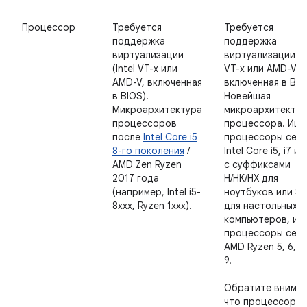
Процессор
Требуется
Требуется
поддержка
поддержка
виртуализации
виртуализации (In
(Intel VT-x или
VT-x или AMD-V,
AMD-V, включенная
включенная в BIO
в BIOS).
Новейшая
Микроархитектура
микроархитектур
процессоров
процессора. Ищи
после
Intel Core i5
процессоры сер
8-го поколения
/
Intel Core i5, i7 ил
AMD Zen Ryzen
с суффиксами
2017 года
H/HK/HX для
(например, Intel i5-
ноутбуков или S/
8xxx, Ryzen 1xxx).
для настольных
компьютеров, ил
процессоры сер
AMD Ryzen 5, 6, 7
9.
Обратите вниман
что процессоры I