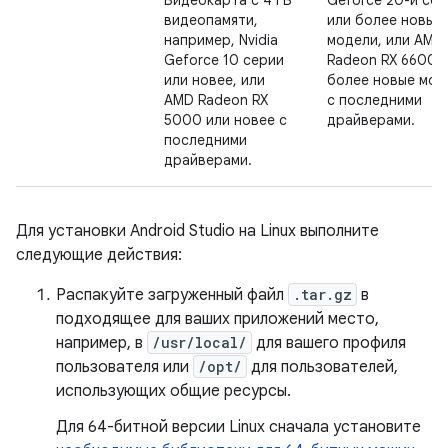
Видеокарта с 4 ГБ
Geforce 20-й сер
видеопамяти,
или более новые
например, Nvidia
модели, или AMD
Geforce 10 серии
Radeon RX 6600 
или новее, или
более новые мод
AMD Radeon RX
с последними
5000 или новее с
драйверами.
последними
драйверами.
Для установки Android Studio на Linux выполните
следующие действия:
Распакуйте загруженный файл
.tar.gz
в
подходящее для ваших приложений место,
например, в
/usr/local/
для вашего профиля
пользователя или
/opt/
для пользователей,
использующих общие ресурсы.
Для 64-битной версии Linux сначала установите