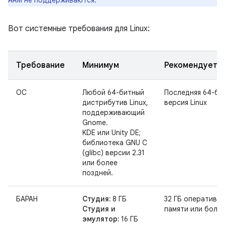
ARM не поддерживаются.
Вот системные требования для Linux:
Требование
Минимум
Рекомендуетс
ОС
Любой 64-битный
Последняя 64-би
дистрибутив Linux,
версия Linux
поддерживающий
Gnome.
KDE или Unity DE;
библиотека GNU C
(glibc) версии 2.31
или более
поздней.
БАРАН
Студия:
8 ГБ
32 ГБ оперативн
Студия и
памяти или боль
эмулятор:
16 ГБ