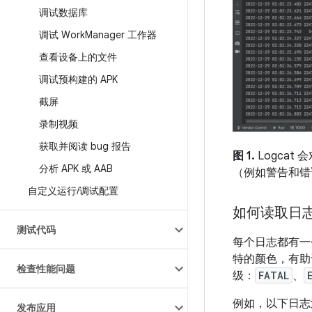
调试数据库
调试 Work
Manager 工作器
查看设备上的文件
调试预构建的 APK
截屏
录制视频
获取并阅读 bug 报告
图 1.
Logca
分析 APK 或 AAB
（例如警告和错
自定义运行
/
调试配置
如何读取日
测试代码
每个日志都有一
特的颜色，有助
检查性能问题
级：
FATAL
、
例如，以下日志
发布应用