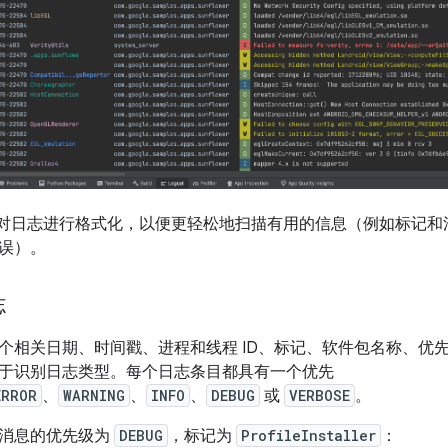
t 会对日志进行格式化，以便更轻松地扫描有用的信息（例如标记
误）。
志
个相关日期、时间戳、进程和线程 ID、标记、软件包名称、优
于识别日志类型。每个日志条目都具有一个优先
ERROR
、
WARNING
、
INFO
、
DEBUG
或
VERBOSE
。
消息的优先级为
DEBUG
，标记为
ProfileInstaller
：