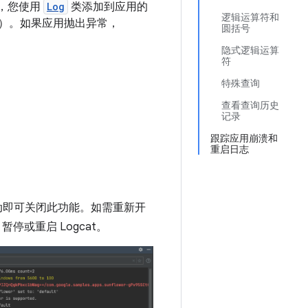
，您使用
Log
类添加到应用的
逻辑运算符和
收时）。如果应用抛出异常，
圆括号
。
隐式逻辑运算
符
特殊查询
查看查询历史
记录
跟踪应用崩溃和
重启日志
上滚动即可关闭此功能。如需重新开
停或重启 Logcat。