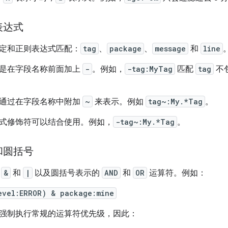
表达式
定和正则表达式匹配：
tag
、
package
、
message
和
line
是在字段名称前面加上
-
。例如，
-tag:MyTag
匹配
tag
不
通过在字段名称中附加
~
来表示。例如
tag~:My.*Tag
。
式修饰符可以结合使用。例如，
-tag~:My.*Tag
。
和圆括号
由
&
和
|
以及圆括号表示的
AND
和
OR
运算符。例如：
evel:ERROR) & package:mine
强制执行常规的运算符优先级，因此：