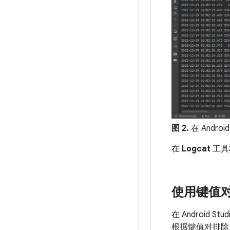
图 2.
在 Androi
在
Logcat
工具
使用键值
在 Androi
根据键值对排除