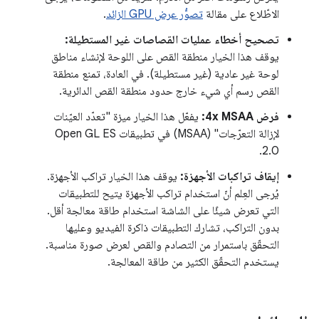
الاطّلاع على مقالة
تصوُّر عرض GPU الزائد
.
تصحيح أخطاء عمليات القصاصات غير المستطيلة:
يوقف هذا الخيار منطقة القص على اللوحة لإنشاء مناطق
لوحة غير عادية (غير مستطيلة). في العادة، تمنع منطقة
القص رسم أي شيء خارج حدود منطقة القص الدائرية.
فرض 4x MSAA:
يفعّل هذا الخيار ميزة "تعدّد العيّنات
لإزالة التعرّجات" (MSAA) في تطبيقات Open GL ES
2.0.
إيقاف تراكبات الأجهزة:
يوقف هذا الخيار تراكب الأجهزة.
يُرجى العِلم أنّ استخدام تراكب الأجهزة يتيح للتطبيقات
التي تعرض شيئًا على الشاشة استخدام طاقة معالجة أقل.
بدون التراكب، تشارك التطبيقات ذاكرة الفيديو وعليها
التحقّق باستمرار من التصادم والقص لعرض صورة مناسبة.
يستخدم التحقّق الكثير من طاقة المعالجة.