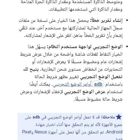
ومتوسط الذاكرة المستخدَمة ومقدار الذاكرة الحرة المتاحة
ومقدار الذاكرة التي تستخدمها التطبيقات.
إنشاء تقرير خطأ:
يحصل هذا الخيار على نسخة من ملفات
سجلّ الجهاز الحالية لمشاركتها مع مستخدم آخر. عند تلقّي
إشعار بأنّ تقرير الخطأ جاهز، انقر على الإشعار لمشاركته.
الوضع التجريبي لواجهة مستخدم النظام:
يسهّل هذا
الخيار التقاط لقطات شاشة واضحة من خلال عرض شريط
إشعارات عام ومضبوط مسبقًا لا يعرض الإشعارات أو
التحذيرات من انخفاض مستوى شحن البطارية.
يتيح لك
تفعيل الوضع التجريبي
تغيير مظهر شريط الحالة
باستخدام
adb
أوامر الوضع التجريبي
. يمكنك أيضًا
استخدام
عرض الوضع التجريبي
لإخفاء الإشعارات وعرض
شريط حالة مضبوط مسبقًا.
ملاحظة:
قد لا تعمل أوامر الوضع التجريبي في
على
adb
جميع الأجهزة لأنّه لم يتم التحقّق منها أثناء اختبار شهادة
Android. تم التحقّق من أنّها تعمل على أجهزة Nexus وPixel
فقط.