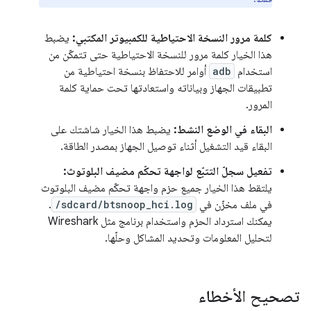
كلمة مرور النسخة الاحتياطية للكمبيوتر المكتبي:
يضبط
هذا الخيار كلمة مرور للنسخة الاحتياطية حتى تتمكّن من
استخدام
adb
أوامر للاحتفاظ بنسخة احتياطية من
تطبيقات الجهاز وبياناته واستعادتها تحت حماية كلمة
المرور.
البقاء في الوضع النشط:
يضبط هذا الخيار شاشتك على
البقاء قيد التشغيل أثناء توصيل الجهاز بمصدر الطاقة.
تفعيل سجلّ التتبّع لواجهة تحكّم مضيف البلوتوث:
يلتقط هذا الخيار جميع حزم واجهة تحكّم مضيف البلوتوث
في ملف مخزّن في
/sdcard/btsnoop_hci.log
.
يمكنك استرداد الحزم واستخدام برنامج مثل Wireshark
لتحليل المعلومات وتحديد المشاكل وحلّها.
تصحيح الأخطاء