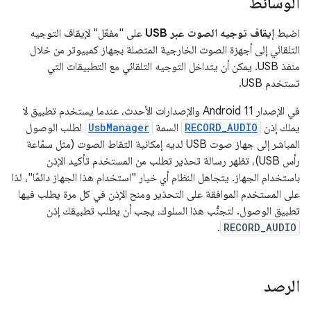
الوسائط
اضبط
إيقاف توجيه الصوت عبر USB
على "مفعّل" لإيقاف التوجيه
التلقائي إلى أجهزة الصوت الخارجية المتصلة بجهاز كمبيوتر من خلال
منفذ USB. يمكن أن يتداخل التوجيه التلقائي مع التطبيقات التي
تستخدم USB.
في الإصدار Android 11 والإصدارات الأحدث، عندما يستخدم تطبيق لا
يملك إذن
RECORD_AUDIO
السمة
UsbManager
لطلب الوصول
المباشر إلى جهاز صوت USB لديه إمكانية التقاط الصوت (مثل سمّاعة
رأس USB)، تظهر رسالة تحذير تطلب من المستخدم تأكيد الإذن
باستخدام الجهاز. يتجاهل النظام أي خيار "استخدام هذا الجهاز دائمًا"، لذا
على المستخدم الموافقة على التحذير ومنح الإذن في كل مرة يطلب فيها
تطبيق الوصول. لتجنُّب هذا السلوك، يجب أن يطلب تطبيقك إذن
.
RECORD_AUDIO
الرصد