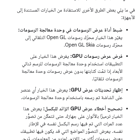
في ما يلي بعض الطرق الأخرى للاستفادة من الخيارات المستندة إلى
الأجهزة:
ضبط أداة عرض الرسومات في وحدة معالجة الرسومات:
يغيّر هذا الخيار محرّك رسومات Open GL التلقائي إلى
محرّك رسومات Open GL Skia.
فرض عرض رسومات GPU:
يفرض هذا الخيار على
التطبيقات استخدام وحدة معالجة الرسومات للرسم ثنائي
الأبعاد إذا تمّت كتابتها بدون عرض رسومات وحدة معالجة
الرسومات تلقائيًا.
إظهار تحديثات عرض GPU:
يعرض هذا الخيار أي عنصر
على الشاشة تم رسمه باستخدام وحدة معالجة الرسومات.
تصحيح أخطاء عرض GPU الزائد للبكسل:
يعرض هذا
الخيار ترميزًا بالألوان على جهازك حتى تتمكّن من تصوُّر
عدد المرات التي تم فيها رسم البكسل نفسه في الإطار
نفسه. يعرض التصوُّر المواضع التي قد يكون فيها تطبيقك
يعرض رسومات أكثر من اللازم. لمزيد من المعلومات، يُرجى