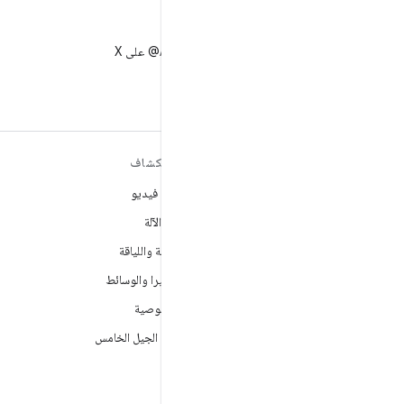
X
متابعة AndroidDev@ على X
مزيد من المعلومات حول نظام
استكشاف
التشغيل ANDROID
ألعاب فيديو
Android
تعلُم الآلة
Android for Enterprise
الصحة واللياقة
الأمان
الكاميرا والوسائط
المصدر
الخصوصية
الأخبار
شبكة الجيل الخامس
المدوّنة
ملفات بودكاست