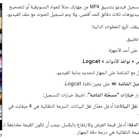
تسجيل فيديو بتنسيق MP4 من جهازك، مثلاً للمواد التسويقية أو لتصحيح
الفيديوهات ثلاث دقائق كحد أقصى، ولا يتم تسجيل الصوت مع ملف الفيديو.
، اتّبِع الخطوات التالية:
تطبيق.
على أحد الأجهزة.
 نوافذ الأدوات > Logcat
.
 مع الشاشة على الجهاز لتحديد بداية الفيديو.
ل الشاشة
على يمين نافذة Logcat.
ار
خيارات "مسجّلة الشاشة"
، اضبط خيارات التسجيل:
قل البيانات:
أدخِل معدّل نقل البيانات. السرعة التلقائية هي 4 ميغابت في
.
لدقة:
أدخِل قيمة العرض والارتفاع بالبكسل. يجب أن تكون القيمة مضاعفةً لـ
ال