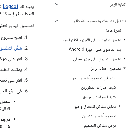
كتابة الرمز
يتيح لك
Logcat
الأخطاء. تبلغ مدة 
تشغيل تطبيقك وتصحيح الأخطاء
لتسجيل فيديو لتطبيقك
نظرة عامة
افتح مشروع 
تشغيل تطبيقك على الأجهزة الافتراضية
شغِّل التطبيق
بث المحتوى على أجهزة Android
انقر على
عرض >
تشغيل التطبيق على جهاز محلي
تصحيح أخطاء الرمز
يمكنك التفاعل
البدء في تصحيح أخطاء الرمز
انقر على
تسجي
ضبط خيارات المطوّرين
في مربّع الحو
كتابة السجلّات وعرضها
معدل ن
تحليل مشاكل الأعطال وحلّها
الثانية
تصحيح أخطاء التنسيق
درجة ا
عرض مشاكل التصميم
16. القيمة التلقائية هي درجة دقة الجهاز.