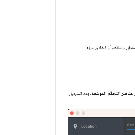
شغّل وسائط، أو لإغلاق مربّع
عناصر التحكّم الموسّعة
. بعد تسجيل