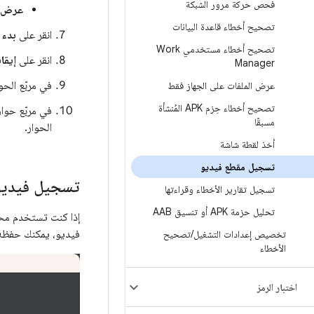
فحص حركة مرور الشبكة
عرض ا
تصحيح أخطاء قاعدة البيانات
انقر على
بدء 
تصحيح أخطاء مستخدمي Work
انقر على
إيقا
Manager
في مربّع الحو
عرض الملفات على الجهاز فقط
تصحيح أخطاء حِزم APK المُنشأة
في مربّع حوا
مسبقًا
الحوار.
أخذ لقطة شاشة
تسجيل مقطع فيديو
تسجيل فيديو
تسجيل تقارير الأخطاء وقراءتها
تحليل حزمة APK أو تنسيق AAB
إذا كنت تستخدم محاك
فيديو، يمكنك حفظه بتنسيق WEBM أو GIF باتّب
تخصيص إعدادات التشغيل
/
تصحيح
الأخطاء
اختبار الرمز