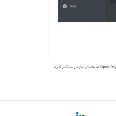
. إنّ Java وOpenJDK هما علامتان تجاريتان مسجَّلتان لشركة