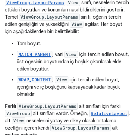
ViewGroup.LayoutParams
View
sınıfı, nesnelerin tercih
ettikleri boyutları ve konumları nasıl bildirdiklerini gösterir.
Temel
ViewGroup.LayoutParams
sınıfı, öğenin tercih
edilen genişliğini ve yüksekliğini
View
açıklar. Her boyut
için aşağıdakilerden biri belirtilebilir:
Tam boyut.
MATCH_PARENT
, yani
View
için tercih edilen boyut,
üst öğesinin boyutundan iç boşluk çıkarılarak elde
edilen boyuttur.
WRAP_CONTENT
,
View
için tercih edilen boyut,
içeriğini ve iç boşluğunu kapsayacak kadar büyük
olmalıdır.
Farklı
ViewGroup.LayoutParams
alt sınıfları için farklı
ViewGroup
alt sınıfları vardır. Örneğin,
RelativeLayout
,
alt
View
nesnelerini yatay ve dikey olarak ortalama
özelliğini içeren kendi
ViewGroup.LayoutParams
alt