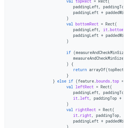
val
topRect
=
Rect
(
paddingLeft
,
paddingTop
paddingLeft
+
paddedWid
)
val
bottomRect
=
Rect
(
paddingLeft
,
it
.
bottom
,
paddingLeft
+
paddedWid
)
if
(
measureAndCheckMinSize
measureAndCheckMinSize
(
)
{
return
arrayOf
(
topRect
,
}
}
else
if
(
feature
.
bounds
.
top
==
val
leftRect
=
Rect
(
paddingLeft
,
paddingTop
it
.
left
,
paddingTop
+
p
)
val
rightRect
=
Rect
(
it
.
right
,
paddingTop
,
paddingLeft
+
paddedWid
)