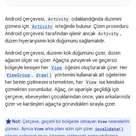
Android çerçevesi,
Activity
odaklandığında düzenini
çizmesi için
Activity
isteğinde bulunur. Çizim prosedürü
Android çerçevesi tarafından işlenir ancak
Activity
,
düzen hiyerarşisinin kök düğümünü sağlamalıdır.
Android çerçevesi, düzenin kök düğümünü çizer, düzen
ağacını ölçer ve çizer. Ağaçta yürüyerek ve geçersiz
bölgeyle kesişen her
View
öğesini oluşturarak çizer. Her
ViewGroup
,
draw()
yöntemini kullanarak alt öğelerinin
her birinin çizilmesini istemekten, her
View
ise kendisini
çizmekten sorumludur. Ağaç, ön siparişle geçildiği için
çerçeve, ebeveynleri çocuklarından önce, yani
arkalarında
çizer ve kardeşleri ağaçta göründükleri sırayla çizer.
Not:
Çerçeve, geçerli bir bölgede olmayan
nesnelerini
View
çizmez. Ayrıca
arka planı sizin için çizer.
View
invalidate()