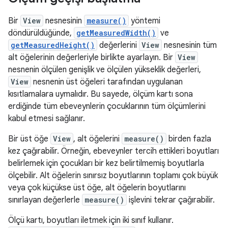
Bir
View
nesnesinin
measure()
yöntemi
döndürüldüğünde,
getMeasuredWidth()
ve
getMeasuredHeight()
değerlerini
View
nesnesinin tüm
alt öğelerinin değerleriyle birlikte ayarlayın. Bir
View
nesnenin ölçülen genişlik ve ölçülen yükseklik değerleri,
View
nesnenin üst öğeleri tarafından uygulanan
kısıtlamalara uymalıdır. Bu sayede, ölçüm kartı sona
erdiğinde tüm ebeveynlerin çocuklarının tüm ölçümlerini
kabul etmesi sağlanır.
Bir üst öğe
View
, alt öğelerini
measure()
birden fazla
kez çağırabilir. Örneğin, ebeveynler tercih ettikleri boyutları
belirlemek için çocukları bir kez belirtilmemiş boyutlarla
ölçebilir. Alt öğelerin sınırsız boyutlarının toplamı çok büyük
veya çok küçükse üst öğe, alt öğelerin boyutlarını
sınırlayan değerlerle
measure()
işlevini tekrar çağırabilir.
Ölçü kartı, boyutları iletmek için iki sınıf kullanır.