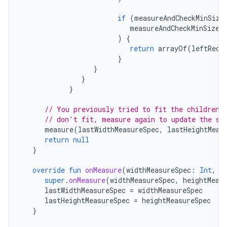
if
(
measureAndCheckMinSize
measureAndCheckMinSize
(
)
{
return
arrayOf
(
leftRect
}
}
}
}
// You previously tried to fit the children 
// don't fit, measure again to update the st
measure
(
lastWidthMeasureSpec
,
lastHeightMeas
return
null
}
override
fun
onMeasure
(
widthMeasureSpec
:
Int
,
h
super
.
onMeasure
(
widthMeasureSpec
,
heightMeas
lastWidthMeasureSpec
=
widthMeasureSpec
lastHeightMeasureSpec
=
heightMeasureSpec
}