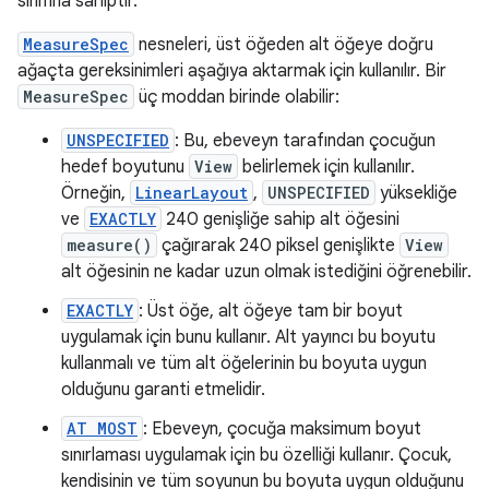
sınıfına sahiptir.
MeasureSpec
nesneleri, üst öğeden alt öğeye doğru
ağaçta gereksinimleri aşağıya aktarmak için kullanılır. Bir
MeasureSpec
üç moddan birinde olabilir:
UNSPECIFIED
: Bu, ebeveyn tarafından çocuğun
hedef boyutunu
View
belirlemek için kullanılır.
Örneğin,
LinearLayout
,
UNSPECIFIED
yüksekliğe
ve
EXACTLY
240 genişliğe sahip alt öğesini
measure()
çağırarak 240 piksel genişlikte
View
alt öğesinin ne kadar uzun olmak istediğini öğrenebilir.
EXACTLY
: Üst öğe, alt öğeye tam bir boyut
uygulamak için bunu kullanır. Alt yayıncı bu boyutu
kullanmalı ve tüm alt öğelerinin bu boyuta uygun
olduğunu garanti etmelidir.
AT MOST
: Ebeveyn, çocuğa maksimum boyut
sınırlaması uygulamak için bu özelliği kullanır. Çocuk,
kendisinin ve tüm soyunun bu boyuta uygun olduğunu