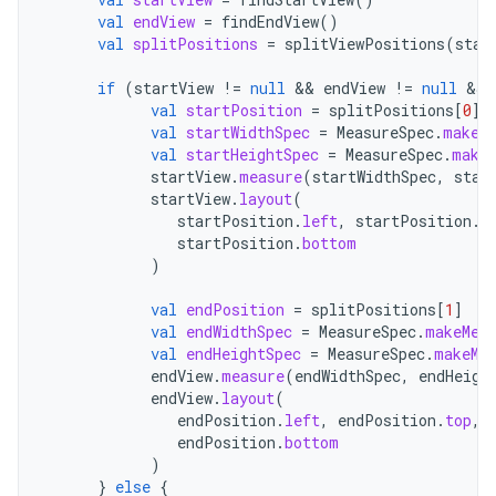
val
endView
=
findEndView
()
val
splitPositions
=
splitViewPositions
(
star
if
(
startView
!=
null
&&
endView
!=
null
&&
val
startPosition
=
splitPositions
[
0
]
val
startWidthSpec
=
MeasureSpec
.
makeM
val
startHeightSpec
=
MeasureSpec
.
make
startView
.
measure
(
startWidthSpec
,
star
startView
.
layout
(
startPosition
.
left
,
startPosition
.
t
startPosition
.
bottom
)
val
endPosition
=
splitPositions
[
1
]
val
endWidthSpec
=
MeasureSpec
.
makeMea
val
endHeightSpec
=
MeasureSpec
.
makeMe
endView
.
measure
(
endWidthSpec
,
endHeigh
endView
.
layout
(
endPosition
.
left
,
endPosition
.
top
,
endPosition
.
bottom
)
}
else
{