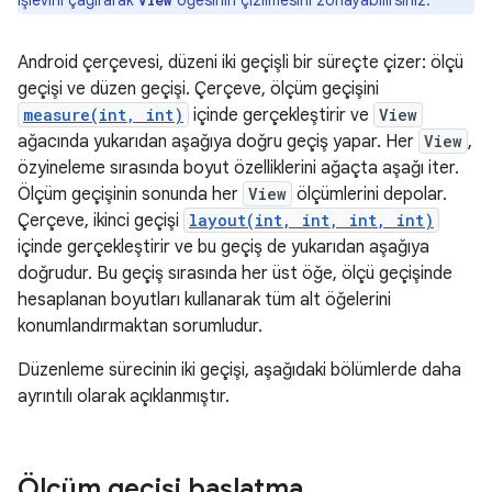
işlevini çağırarak
öğesinin çizilmesini zorlayabilirsiniz.
View
Android çerçevesi, düzeni iki geçişli bir süreçte çizer: ölçü
geçişi ve düzen geçişi. Çerçeve, ölçüm geçişini
measure(int, int)
içinde gerçekleştirir ve
View
ağacında yukarıdan aşağıya doğru geçiş yapar. Her
View
,
özyineleme sırasında boyut özelliklerini ağaçta aşağı iter.
Ölçüm geçişinin sonunda her
View
ölçümlerini depolar.
Çerçeve, ikinci geçişi
layout(int, int, int, int)
içinde gerçekleştirir ve bu geçiş de yukarıdan aşağıya
doğrudur. Bu geçiş sırasında her üst öğe, ölçü geçişinde
hesaplanan boyutları kullanarak tüm alt öğelerini
konumlandırmaktan sorumludur.
Düzenleme sürecinin iki geçişi, aşağıdaki bölümlerde daha
ayrıntılı olarak açıklanmıştır.
Ölçüm geçişi başlatma