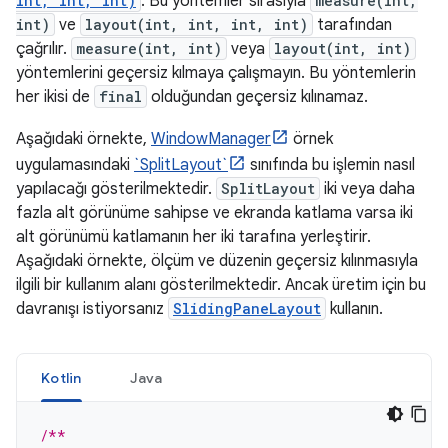
int, int, int)
. Bu yöntemler sırasıyla
measure(int,
int)
ve
layout(int, int, int, int)
tarafından
çağrılır.
measure(int, int)
veya
layout(int, int)
yöntemlerini geçersiz kılmaya çalışmayın. Bu yöntemlerin
her ikisi de
final
olduğundan geçersiz kılınamaz.
Aşağıdaki örnekte,
WindowManager
örnek
uygulamasındaki
`SplitLayout`
sınıfında bu işlemin nasıl
yapılacağı gösterilmektedir.
SplitLayout
iki veya daha
fazla alt görünüme sahipse ve ekranda katlama varsa iki
alt görünümü katlamanın her iki tarafına yerleştirir.
Aşağıdaki örnekte, ölçüm ve düzenin geçersiz kılınmasıyla
ilgili bir kullanım alanı gösterilmektedir. Ancak üretim için bu
davranışı istiyorsanız
SlidingPaneLayout
kullanın.
Kotlin
Java
/**