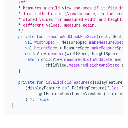
/**
   * Measures a child view and sees if it fits in 
   * This method calls [View.measure] on the child
   * stored values for measured width and height. 
   * different values, measure again.
   */
private
fun
measureAndCheckMinSize
(
rect
:
Rect
,
val
widthSpec
=
MeasureSpec
.
makeMeasureSpec
(
val
heightSpec
=
MeasureSpec
.
makeMeasureSpec
childView
.
measure
(
widthSpec
,
heightSpec
)
return
childView
.
measuredWidthAndState
and
M
childView
.
measuredHeightAndState
an
}
private
fun
isValidFoldFeature
(
displayFeature
:
(
displayFeature
as?
FoldingFeature
)
?.
let
{
f
getFeaturePositionInViewRect
(
feature
,
}
?:
false
}