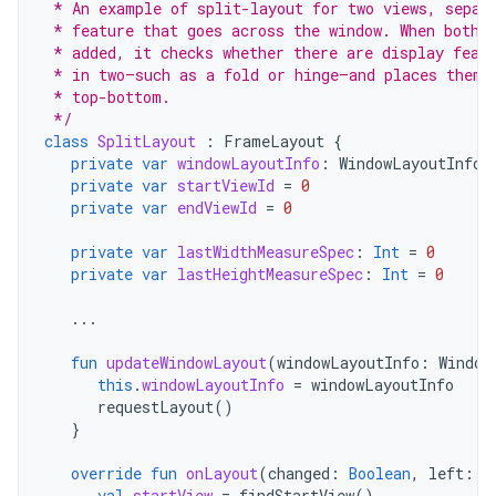
 * An example of split-layout for two views, separ
 * feature that goes across the window. When both 
 * added, it checks whether there are display feat
 * in two—such as a fold or hinge—and places them 
 * top-bottom.
 */
class
SplitLayout
:
FrameLayout
{
private
var
windowLayoutInfo
:
WindowLayoutInfo?
private
var
startViewId
=
0
private
var
endViewId
=
0
private
var
lastWidthMeasureSpec
:
Int
=
0
private
var
lastHeightMeasureSpec
:
Int
=
0
...
fun
updateWindowLayout
(
windowLayoutInfo
:
Window
this
.
windowLayoutInfo
=
windowLayoutInfo
requestLayout
()
}
override
fun
onLayout
(
changed
:
Boolean
,
left
:
I
val
startView
=
findStartView
()