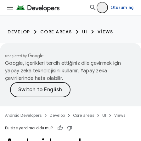
Oturum aç
DEVELOP
CORE AREAS
UI
VIEWS
Google, içerikleri tercih ettiğiniz dile çevirmek için
yapay zeka teknolojisini kullanır. Yapay zeka
çevirilerinde hata olabilir.
Android Developers
Develop
Core areas
UI
Views
Bu size yardımcı oldu mu?