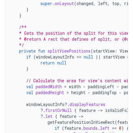
super
.
onLayout
(
changed
,
left
,
top
,
rig
}
}
/**
   * Gets the position of the split for this view.
   * @return A rect that defines of split, or {@co
   */
private
fun
splitViewPositions
(
startView
:
View?
if
(
windowLayoutInfo
==
null
||
startView
==
return
null
}
// Calculate the area for view's content wit
val
paddedWidth
=
width
-
paddingLeft
-
padd
val
paddedHeight
=
height
-
paddingTop
-
pad
windowLayoutInfo
?.
displayFeatures
?.
firstOrNull
{
feature
->
isValidFold
?.
let
{
feature
->
getFeaturePositionInViewRect
(
featur
if
(
feature
.
bounds
.
left
==
0
)
{