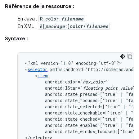
Référence de la ressource :
En Java :
R.color.
filename
En XML :
@[
package
:]color/
filename
Syntaxe :
<?xml
version="1.0"
encoding="utf-8"?>

<
selector
xmlns:android="http://schemas.andro
<
item
android:color="
hex_color
android:lStar="
floating_point_value
android:state_pressed=["true"
|
android:state_focused=["true"
|
android:state_selected=["true"
|
android:state_checkable=["true"
|
android:state_checked=["true"
|
android:state_enabled=["true"
|
android:state_window_focused=["true"
</selector>