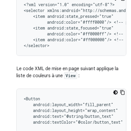
<?xml
version="1.0"
encoding="utf-8"?>

<selector
<item
android:color="#ffff0000"/>
<!--
pr
<item
android:color="#ff0000ff"/>
<!--
fo
<item
android:color="#ff000000"/>
<!--
de
</selector>
Le code XML de mise en page suivant applique la
liste de couleurs à une
View
:
android:textColor="@color/button_text"
/>