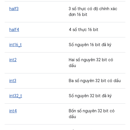
half3
3 số thực có độ chính xác
đơn 16 bit
half4
4 số thực 16 bit
int16_t
Số nguyên 16 bit đã ký
int2
Hai số nguyên 32 bit có
dấu
int3
Ba số nguyên 32 bit có dấu
int32_t
Số nguyên 32 bit đã ký
int4
Bốn số nguyên 32 bit có
dấu