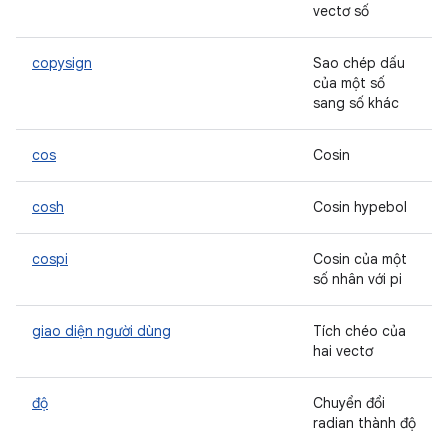
vectơ số
copysign
Sao chép dấu
của một số
sang số khác
cos
Cosin
cosh
Cosin hypebol
cospi
Cosin của một
số nhân với pi
giao diện người dùng
Tích chéo của
hai vectơ
độ
Chuyển đổi
radian thành độ