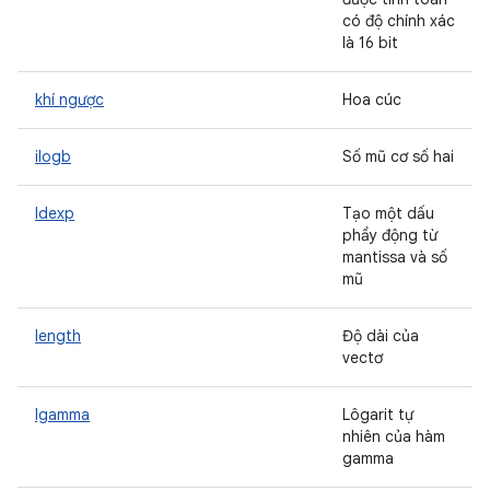
có độ chính xác
là 16 bit
khí ngược
Hoa cúc
ilogb
Số mũ cơ số hai
ldexp
Tạo một dấu
phẩy động từ
mantissa và số
mũ
length
Độ dài của
vectơ
lgamma
Lôgarit tự
nhiên của hàm
gamma