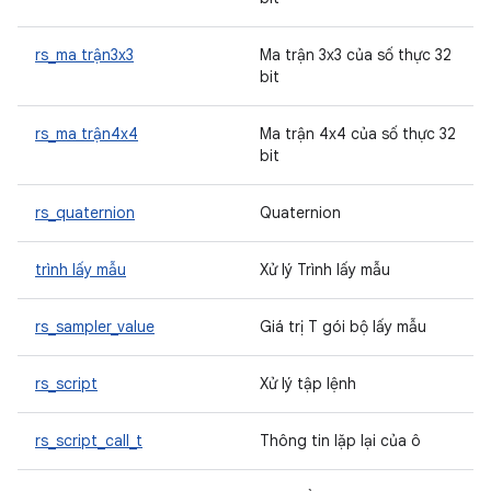
rs_ma trận3x3
Ma trận 3x3 của số thực 32
bit
rs_ma trận4x4
Ma trận 4x4 của số thực 32
bit
rs_quaternion
Quaternion
trình lấy mẫu
Xử lý Trình lấy mẫu
rs_sampler_value
Giá trị T gói bộ lấy mẫu
rs_script
Xử lý tập lệnh
rs_script_call_t
Thông tin lặp lại của ô