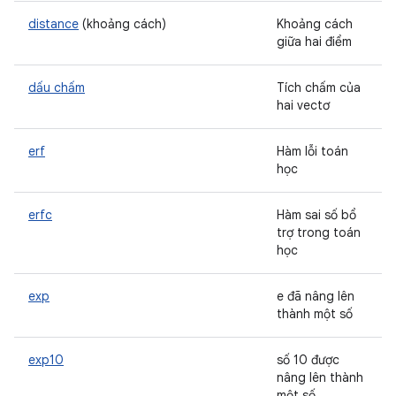
distance
(khoảng cách)
Khoảng cách
giữa hai điểm
dấu chấm
Tích chấm của
hai vectơ
erf
Hàm lỗi toán
học
erfc
Hàm sai số bổ
trợ trong toán
học
exp
e đã nâng lên
thành một số
exp10
số 10 được
nâng lên thành
một số