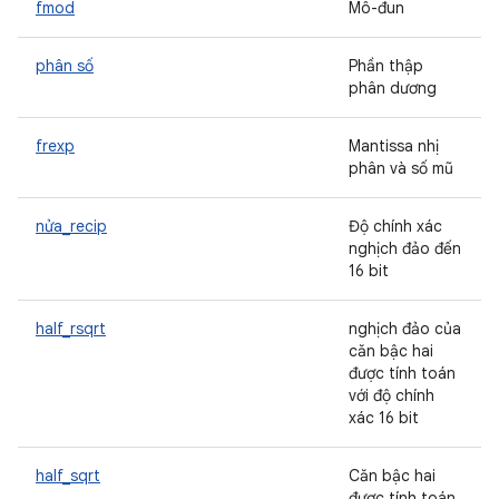
fmod
Mô-đun
phân số
Phần thập
phân dương
frexp
Mantissa nhị
phân và số mũ
nửa_recip
Độ chính xác
nghịch đảo đến
16 bit
half_rsqrt
nghịch đảo của
căn bậc hai
được tính toán
với độ chính
xác 16 bit
half_sqrt
Căn bậc hai
được tính toán