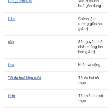
fast_normalize
Vectơ chuẩn
hoá gần đúng
fdim
Chênh lệch
dương giữa hai
giá trị
sàn
Số nguyên nhỏ
nhất không lớn
hơn giá trị
fma
Nhân và cộng
Tối đa hoá hiệu suất
Tối đa hai số
thực
fmin
Tối thiểu hai số
thực