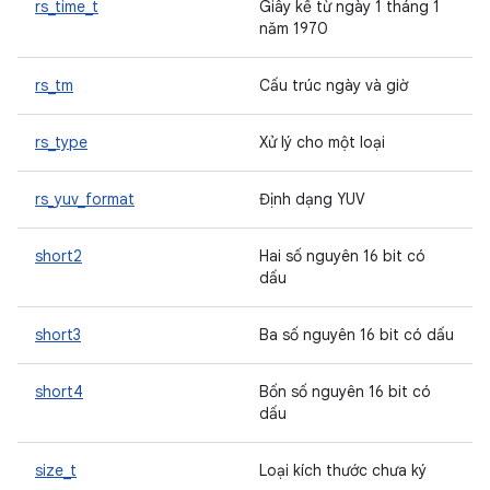
rs_time_t
Giây kể từ ngày 1 tháng 1
năm 1970
rs_tm
Cấu trúc ngày và giờ
rs_type
Xử lý cho một loại
rs_yuv_format
Định dạng YUV
short2
Hai số nguyên 16 bit có
dấu
short3
Ba số nguyên 16 bit có dấu
short4
Bốn số nguyên 16 bit có
dấu
size_t
Loại kích thước chưa ký