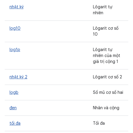
nhật ký
Lôgarit tự
nhiên
log10
Lôgarit cơ số
10
log1p
Lôgarit tự
nhiên của một
giá trị cộng 1
nhật ký 2
Lôgarit cơ số 2
logb
Số mũ cơ số hai
đen
Nhân và cộng
tối đa
Tối đa