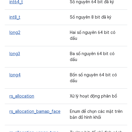
int64_t
Số nguyên 64 bit đã ký
int8_t
Số nguyên 8 bit đã ký
long2
Hai số nguyên 64 bit có
dấu
long3
Ba số nguyên 64 bit có
dấu
long4
Bốn số nguyên 64 bit có
dấu
rs_allocation
Xử lý hoạt động phân bổ
rs_allocation_bamap_face
Enum để chọn các mặt trên
bản đồ hình khối