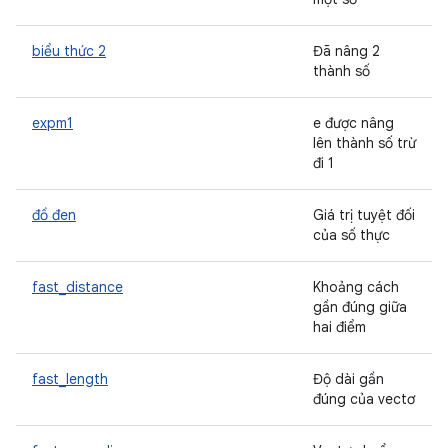
biểu thức 2
Đã nâng 2
thành số
expm1
e được nâng
lên thành số trừ
đi 1
đồ đen
Giá trị tuyệt đối
của số thực
fast_distance
Khoảng cách
gần đúng giữa
hai điểm
fast_length
Độ dài gần
đúng của vectơ