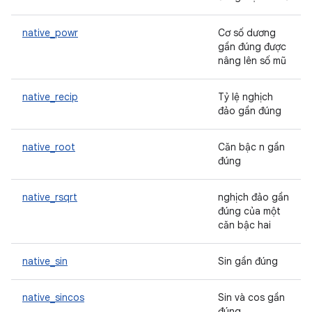
native_powr
Cơ số dương
gần đúng được
nâng lên số mũ
native_recip
Tỷ lệ nghịch
đảo gần đúng
native_root
Căn bậc n gần
đúng
native_rsqrt
nghịch đảo gần
đúng của một
căn bậc hai
native_sin
Sin gần đúng
native_sincos
Sin và cos gần
đúng