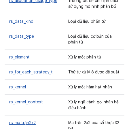
rs_allocation_usage_type
Trường bit để chỉ định cách
sử dụng mô hình phân bổ
rs_data_kind
Loại dữ liệu phần tử
rs_data_type
Loại dữ liệu cơ bản của
phần tử
rs_element
Xử lý một phần tử
rs_for_each_strategy_t
Thứ tự xử lý ô được đề xuất
rs_kernel
Xử lý một hàm hạt nhân
rs_kernel_context
Xử lý ngữ cảnh gọi nhân hệ
điều hành
rs_ma trận2x2
Ma trận 2x2 của số thực 32
bit