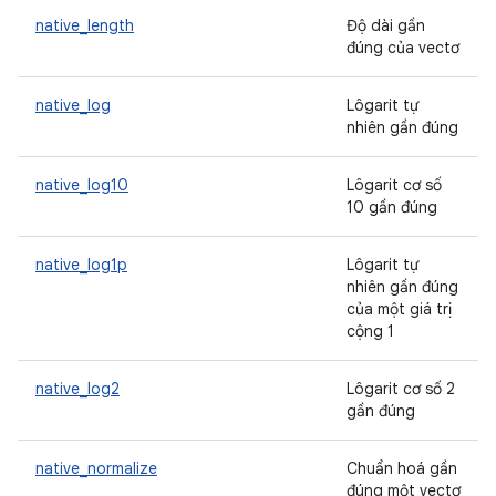
native_length
Độ dài gần
đúng của vectơ
native_log
Lôgarit tự
nhiên gần đúng
native_log10
Lôgarit cơ số
10 gần đúng
native_log1p
Lôgarit tự
nhiên gần đúng
của một giá trị
cộng 1
native_log2
Lôgarit cơ số 2
gần đúng
native_normalize
Chuẩn hoá gần
đúng một vectơ