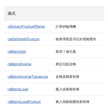
函式
rsExtractFrustumPlanes
計算砂輪飛機
rsIsSphereInFrustum
檢查球面是否位於視錐體內
rsMatrixGet
取得 1 個元素
rsMatrixInverse
將定位點反轉
rsMatrixInverseTranspose
反轉並轉置矩陣
rsMatrixLoad
載入或複製矩陣
rsMatrixLoadFrustum
載入視錐範圍投影矩陣