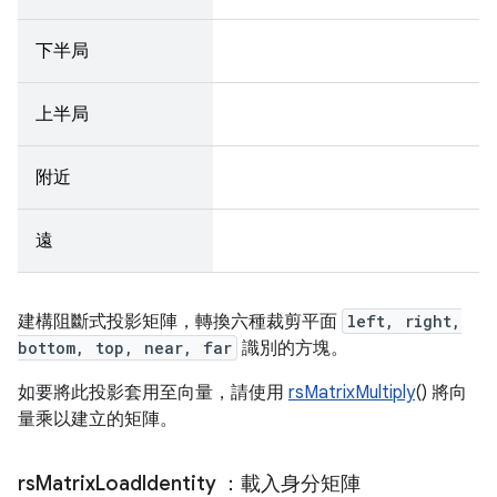
下半局
上半局
附近
遠
建構阻斷式投影矩陣，轉換六種裁剪平面
left, right,
bottom, top, near, far
識別的方塊。
如要將此投影套用至向量，請使用
rsMatrixMultiply
() 將向
量乘以建立的矩陣。
rs
Matrix
Load
Identity
：載入身分矩陣