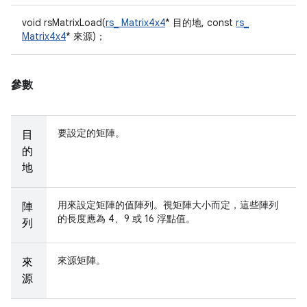
void rsMatrixLoad(
rs_ Matrix4x4
* 目的地, const
rs_
Matrix4x4
* 來源)；
參數
要設定的矩陣。
目
的
地
用來設定矩陣的值陣列。視矩陣大小而定，這些陣列
陣
的長度應為 4、9 或 16 浮點值。
列
來源矩陣。
來
源