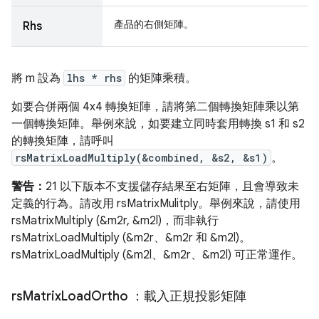
產品的右側矩陣。
Rhs
將 m 設為
lhs * rhs
的矩陣乘積。
如要合併兩個 4x4 轉換矩陣，請將第二個轉換矩陣乘以第
一個轉換矩陣。舉例來說，如要建立同時套用轉換 s1 和 s2
的轉換矩陣，請呼叫
rsMatrixLoadMultiply(&combined, &s2, &s1)
。
警告：
21 以下版本不支援儲存結果至右矩陣，且會導致未
定義的行為。請改用 rsMatrixMulitply。舉例來說，請使用
rsMatrixMultiply (&m2r, &m2l)，而非執行
rsMatrixLoadMultiply (&m2r、&m2r 和 &m2l)。
rsMatrixLoadMultiply (&m2l、&m2r、&m2l) 可正常運作。
rs
Matrix
Load
Ortho
：載入正規投影矩陣