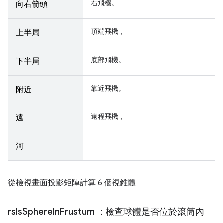
右飛機。
向右箭頭
頂端飛機，
上半局
底部飛機。
下半局
靠近飛機。
附近
遠程飛機，
遠
河
從檢視畫面投影矩陣計算 6 個視錐體
rs
Is
Sphere
In
Frustum
：檢查球體是否位於滾筒內