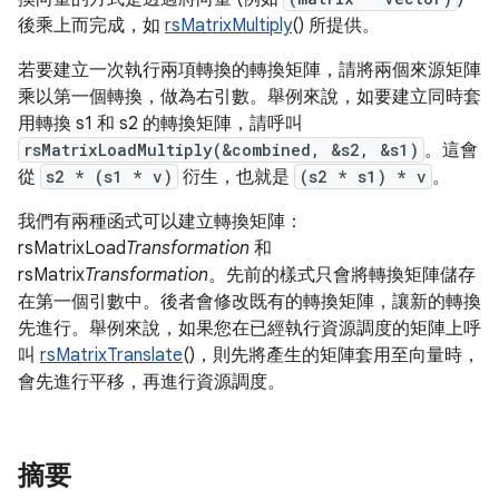
後乘上而完成，如
rsMatrixMultiply
() 所提供。
若要建立一次執行兩項轉換的轉換矩陣，請將兩個來源矩陣
乘以第一個轉換，做為右引數。舉例來說，如要建立同時套
用轉換 s1 和 s2 的轉換矩陣，請呼叫
rsMatrixLoadMultiply(&combined, &s2, &s1)
。這會
從
s2 * (s1 * v)
衍生，也就是
(s2 * s1) * v
。
我們有兩種函式可以建立轉換矩陣：
rsMatrixLoad
Transformation
和
rsMatrix
Transformation
。先前的樣式只會將轉換矩陣儲存
在第一個引數中。後者會修改既有的轉換矩陣，讓新的轉換
先進行。舉例來說，如果您在已經執行資源調度的矩陣上呼
叫
rsMatrixTranslate
()，則先將產生的矩陣套用至向量時，
會先進行平移，再進行資源調度。
摘要