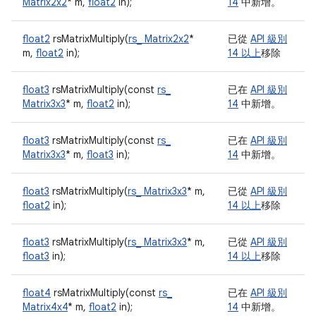
Matrix2x2
* m,
float2
in);
14
中新增。
float2
rsMatrixMultiply(
rs_ Matrix2x2
*
已從
API 級別
m,
float2
in);
14 以上
移除
float3
rsMatrixMultiply(const
rs_
已在
API 級別
Matrix3x3
* m,
float2
in);
14
中新增。
float3
rsMatrixMultiply(const
rs_
已在
API 級別
Matrix3x3
* m,
float3
in);
14
中新增。
float3
rsMatrixMultiply(
rs_ Matrix3x3
* m,
已從
API 級別
float2
in);
14 以上
移除
float3
rsMatrixMultiply(
rs_ Matrix3x3
* m,
已從
API 級別
float3
in);
14 以上
移除
float4
rsMatrixMultiply(const
rs_
已在
API 級別
Matrix4x4
* m,
float2
in);
14
中新增。