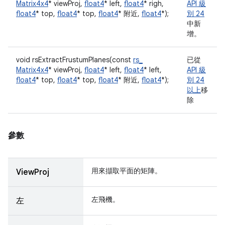
Matrix4x4
* viewProj,
float4
* left,
float4
* righ,
API 級
float4
* top,
float4
* top,
float4
* 附近,
float4
*);
別 24
中新
增。
void rsExtractFrustumPlanes(const
rs_
已從
Matrix4x4
* viewProj,
float4
* left,
float4
* left,
API 級
float4
* top,
float4
* top,
float4
* 附近,
float4
*);
別 24
以上
移
除
參數
用來擷取平面的矩陣。
ViewProj
左飛機。
左