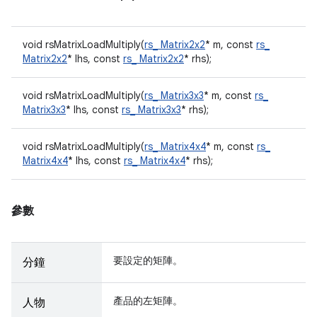
void rsMatrixLoadMultiply(
rs_ Matrix2x2
* m, const
rs_
Matrix2x2
* lhs, const
rs_ Matrix2x2
* rhs);
void rsMatrixLoadMultiply(
rs_ Matrix3x3
* m, const
rs_
Matrix3x3
* lhs, const
rs_ Matrix3x3
* rhs);
void rsMatrixLoadMultiply(
rs_ Matrix4x4
* m, const
rs_
Matrix4x4
* lhs, const
rs_ Matrix4x4
* rhs);
參數
要設定的矩陣。
分鐘
產品的左矩陣。
人物