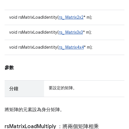
void rsMatrixLoadIdentity(
rs_ Matrix2x2
* m);
void rsMatrixLoadIdentity(
rs_ Matrix3x3
* m);
void rsMatrixLoadIdentity(
rs_ Matrix4x4
* m);
參數
要設定的矩陣。
分鐘
將矩陣的元素設為身分矩陣。
rs
Matrix
Load
Multiply
：將兩個矩陣相乘