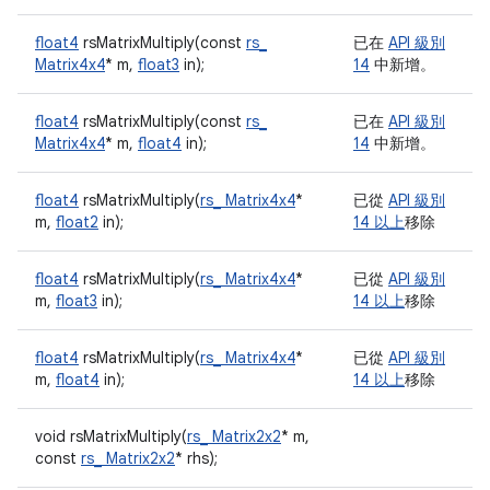
float4
rsMatrixMultiply(const
rs_
已在
API 級別
Matrix4x4
* m,
float3
in);
14
中新增。
float4
rsMatrixMultiply(const
rs_
已在
API 級別
Matrix4x4
* m,
float4
in);
14
中新增。
float4
rsMatrixMultiply(
rs_ Matrix4x4
*
已從
API 級別
m,
float2
in);
14 以上
移除
float4
rsMatrixMultiply(
rs_ Matrix4x4
*
已從
API 級別
m,
float3
in);
14 以上
移除
float4
rsMatrixMultiply(
rs_ Matrix4x4
*
已從
API 級別
m,
float4
in);
14 以上
移除
void rsMatrixMultiply(
rs_ Matrix2x2
* m,
const
rs_ Matrix2x2
* rhs);