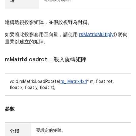
遠
建構透視投影矩陣，並假設視野為對稱。
如要將此投影套用至向量，請使用
rsMatrixMultiply
() 將向
量乘以建立的矩陣。
rs
Matrix
Loadrot
：載入旋轉矩陣
void rsMatrixLoadRotate(
rs_ Matrix4x4
* m, float rot,
float x, float y, float z);
參數
要設定的矩陣。
分鐘