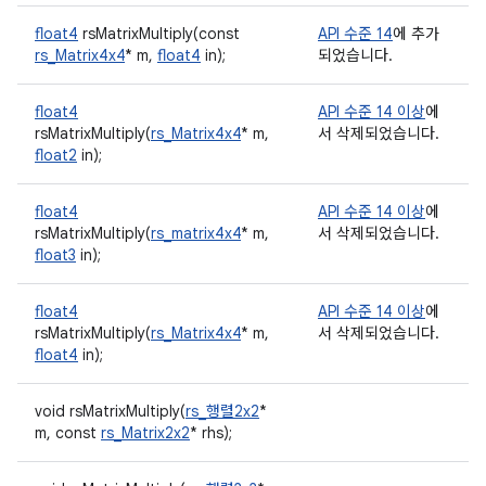
float4
rsMatrixMultiply(const
API 수준 14
에 추가
rs_Matrix4x4
* m,
float4
in);
되었습니다.
float4
API 수준 14 이상
에
rsMatrixMultiply(
rs_Matrix4x4
* m,
서 삭제되었습니다.
float2
in);
float4
API 수준 14 이상
에
rsMatrixMultiply(
rs_matrix4x4
* m,
서 삭제되었습니다.
float3
in);
float4
API 수준 14 이상
에
rsMatrixMultiply(
rs_Matrix4x4
* m,
서 삭제되었습니다.
float4
in);
void rsMatrixMultiply(
rs_행렬2x2
*
m, const
rs_Matrix2x2
* rhs);