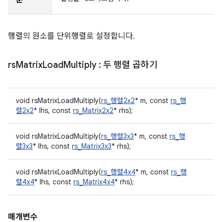
분
행렬의 원소를 단위행렬로 설정합니다.
rs
Matrix
Load
Multiply
: 두 행렬 곱하기
void rsMatrixLoadMultiply(
rs_행렬2x2
* m, const
rs_행
렬2x2
* lhs, const
rs_Matrix2x2
* rhs);
void rsMatrixLoadMultiply(
rs_행렬3x3
* m, const
rs_행
렬3x3
* lhs, const
rs_Matrix3x3
* rhs);
void rsMatrixLoadMultiply(
rs_행렬4x4
* m, const
rs_행
렬4x4
* lhs, const
rs_Matrix4x4
* rhs);
매개변수