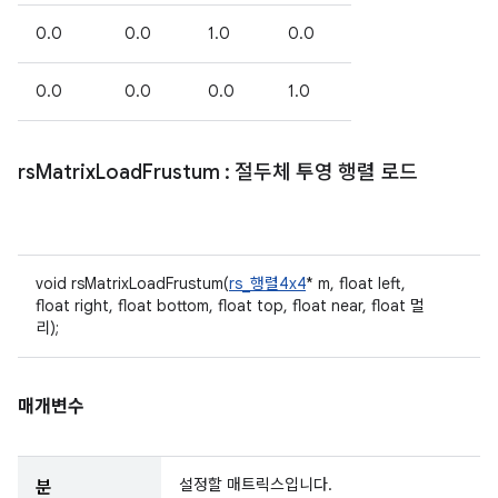
0.0
0.0
1.0
0.0
0.0
0.0
0.0
1.0
rs
Matrix
Load
Frustum
: 절두체 투영 행렬 로드
void rsMatrixLoadFrustum(
rs_행렬4x4
* m, float left,
float right, float bottom, float top, float near, float 멀
리);
매개변수
설정할 매트릭스입니다.
분