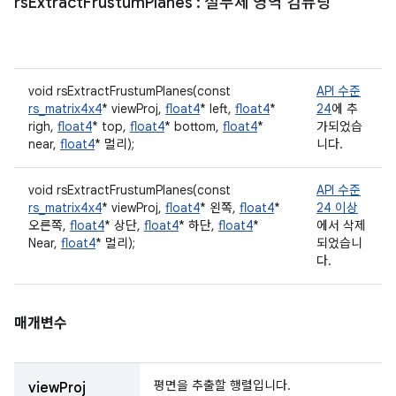
rs
Extract
Frustum
Planes
: 절두체 영역 컴퓨팅
void rsExtractFrustumPlanes(const
API 수준
rs_matrix4x4
* viewProj,
float4
* left,
float4
*
24
에 추
righ,
float4
* top,
float4
* bottom,
float4
*
가되었습
near,
float4
* 멀리);
니다.
void rsExtractFrustumPlanes(const
API 수준
rs_matrix4x4
* viewProj,
float4
* 왼쪽,
float4
*
24 이상
오른쪽,
float4
* 상단,
float4
* 하단,
float4
*
에서 삭제
Near,
float4
* 멀리);
되었습니
다.
매개변수
평면을 추출할 행렬입니다.
viewProj