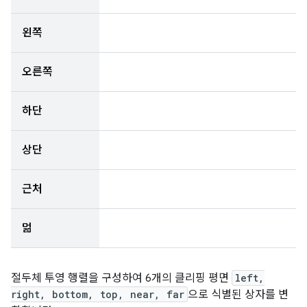
왼쪽
오른쪽
하단
상단
근처
멂
절두체 투영 행렬을 구성하여 6개의 클리핑 평면
left,
right, bottom, top, near, far
으로 식별된 상자를 변