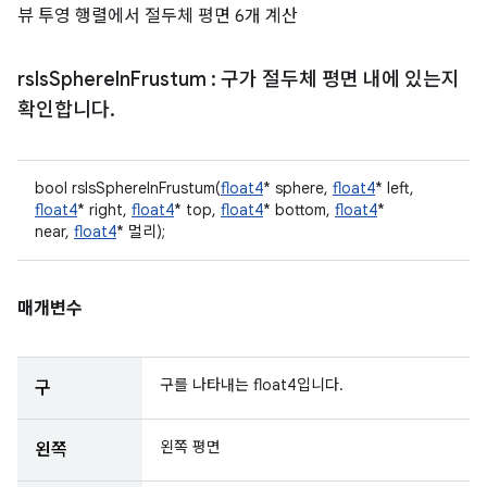
뷰 투영 행렬에서 절두체 평면 6개 계산
rs
Is
Sphere
In
Frustum
: 구가 절두체 평면 내에 있는지
확인합니다
.
bool rsIsSphereInFrustum(
float4
* sphere,
float4
* left,
float4
* right,
float4
* top,
float4
* bottom,
float4
*
near,
float4
* 멀리);
매개변수
구를 나타내는 float4입니다.
구
왼쪽 평면
왼쪽