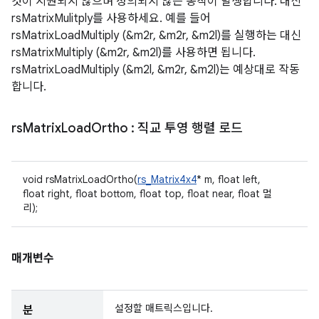
것이 지원되지 않으며 정의되지 않은 동작이 발생합니다. 대신
rsMatrixMulitply를 사용하세요. 예를 들어
rsMatrixLoadMultiply (&m2r, &m2r, &m2l)를 실행하는 대신
rsMatrixMultiply (&m2r, &m2l)를 사용하면 됩니다.
rsMatrixLoadMultiply (&m2l, &m2r, &m2l)는 예상대로 작동
합니다.
rs
Matrix
Load
Ortho
: 직교 투영 행렬 로드
void rsMatrixLoadOrtho(
rs_Matrix4x4
* m, float left,
float right, float bottom, float top, float near, float 멀
리);
매개변수
설정할 매트릭스입니다.
분