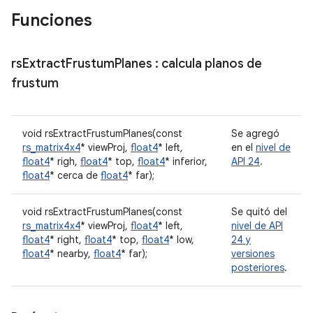
Funciones
rs
Extract
Frustum
Planes
: calcula planos de
frustum
void rsExtractFrustumPlanes(const
Se agregó
rs_matrix4x4
* viewProj,
float4
* left,
en el
nivel de
float4
* righ,
float4
* top,
float4
* inferior,
API 24
.
float4
* cerca de
float4
* far);
void rsExtractFrustumPlanes(const
Se quitó del
rs_matrix4x4
* viewProj,
float4
* left,
nivel de API
float4
* right,
float4
* top,
float4
* low,
24 y
float4
* nearby,
float4
* far);
versiones
posteriores
.