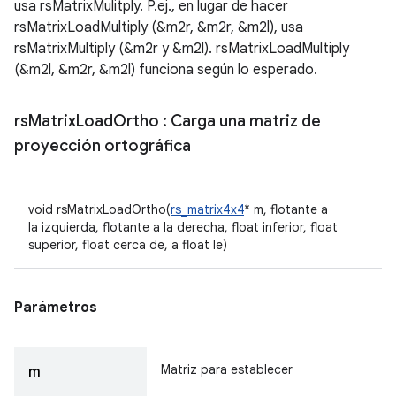
usa rsMatrixMulitply. P.ej., en lugar de hacer
rsMatrixLoadMultiply (&m2r, &m2r, &m2l), usa
rsMatrixMultiply (&m2r y &m2l). rsMatrixLoadMultiply
(&m2l, &m2r, &m2l) funciona según lo esperado.
rs
Matrix
Load
Ortho
: Carga una matriz de
proyección ortográfica
void rsMatrixLoadOrtho(
rs_matrix4x4
* m, flotante a
la izquierda, flotante a la derecha, float inferior, float
superior, float cerca de, a float le)
Parámetros
Matriz para establecer
m