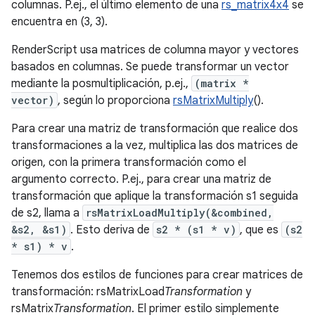
columnas. P.ej., el último elemento de una
rs_matrix4x4
se
encuentra en (3, 3).
RenderScript usa matrices de columna mayor y vectores
basados en columnas. Se puede transformar un vector
mediante la posmultiplicación, p.ej.,
(matrix *
vector)
, según lo proporciona
rsMatrixMultiply
().
Para crear una matriz de transformación que realice dos
transformaciones a la vez, multiplica las dos matrices de
origen, con la primera transformación como el
argumento correcto. P.ej., para crear una matriz de
transformación que aplique la transformación s1 seguida
de s2, llama a
rsMatrixLoadMultiply(&combined,
&s2, &s1)
. Esto deriva de
s2 * (s1 * v)
, que es
(s2
* s1) * v
.
Tenemos dos estilos de funciones para crear matrices de
transformación: rsMatrixLoad
Transformation
y
rsMatrix
Transformation
. El primer estilo simplemente