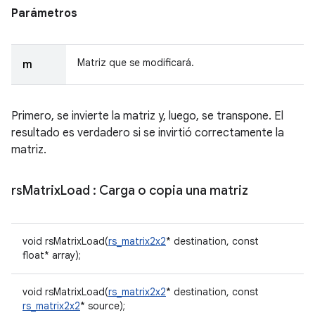
Parámetros
Matriz que se modificará.
m
Primero, se invierte la matriz y, luego, se transpone. El
resultado es verdadero si se invirtió correctamente la
matriz.
rs
Matrix
Load
: Carga o copia una matriz
void rsMatrixLoad(
rs_matrix2x2
* destination, const
float* array);
void rsMatrixLoad(
rs_matrix2x2
* destination, const
rs_matrix2x2
* source);