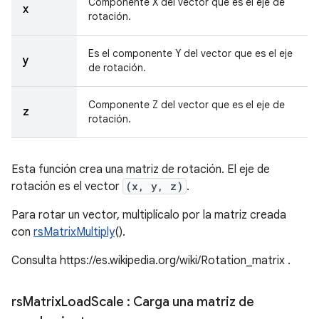
Componente X del vector que es el eje de
x
rotación.
Es el componente Y del vector que es el eje
y
de rotación.
Componente Z del vector que es el eje de
z
rotación.
Esta función crea una matriz de rotación. El eje de
rotación es el vector
(x, y, z)
.
Para rotar un vector, multiplícalo por la matriz creada
con
rsMatrixMultiply
().
Consulta https://es.wikipedia.org/wiki/Rotation_matrix .
rs
Matrix
Load
Scale
: Carga una matriz de