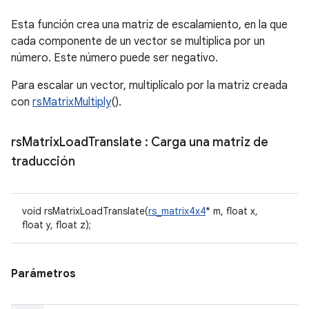
Esta función crea una matriz de escalamiento, en la que
cada componente de un vector se multiplica por un
número. Este número puede ser negativo.
Para escalar un vector, multiplícalo por la matriz creada
con
rsMatrixMultiply
().
rs
Matrix
Load
Translate
: Carga una matriz de
traducción
void rsMatrixLoadTranslate(
rs_matrix4x4
* m, float x,
float y, float z);
Parámetros