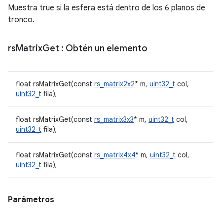
Muestra true si la esfera está dentro de los 6 planos de
tronco.
rs
Matrix
Get
: Obtén un elemento
float rsMatrixGet(const
rs_matrix2x2
* m,
uint32_t
col,
uint32_t
fila);
float rsMatrixGet(const
rs_matrix3x3
* m,
uint32_t
col,
uint32_t
fila);
float rsMatrixGet(const
rs_matrix4x4
* m,
uint32_t
col,
uint32_t
fila);
Parámetros