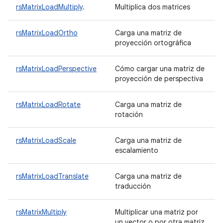
rsMatrixLoadMultiply
.
Multiplica dos matrices
rsMatrixLoadOrtho
Carga una matriz de
proyección ortográfica
rsMatrixLoadPerspective
Cómo cargar una matriz de
proyección de perspectiva
rsMatrixLoadRotate
Carga una matriz de
rotación
rsMatrixLoadScale
Carga una matriz de
escalamiento
rsMatrixLoadTranslate
Carga una matriz de
traducción
rsMatrixMultiply
Multiplicar una matriz por
un vector o por otra matriz