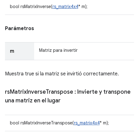
bool rsMatrixInverse(
rs_matrix4x4
* m);
Parámetros
Matriz para invertir
m
Muestra true si la matriz se invirtió correctamente.
rs
Matrix
Inverse
Transpose
: Invierte y transpone
una matriz en el lugar
bool rsMatrixInverseTranspose(
rs_matrix4x4
* m);