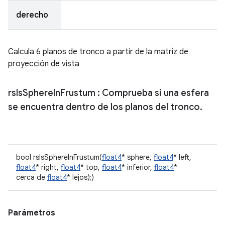
derecho
Calcula 6 planos de tronco a partir de la matriz de
proyección de vista
rs
Is
Sphere
In
Frustum
: Comprueba si una esfera
se encuentra dentro de los planos del tronco
.
bool rsIsSphereInFrustum(
float4
* sphere,
float4
* left,
float4
* right,
float4
* top,
float4
* inferior,
float4
*
cerca de
float4
* lejos);)
Parámetros