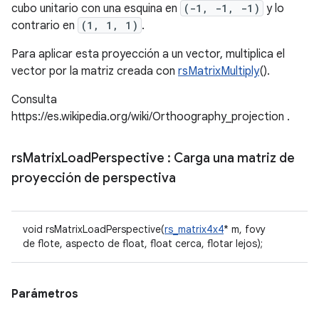
cubo unitario con una esquina en
(-1, -1, -1)
y lo
contrario en
(1, 1, 1)
.
Para aplicar esta proyección a un vector, multiplica el
vector por la matriz creada con
rsMatrixMultiply
().
Consulta
https://es.wikipedia.org/wiki/Orthoography_projection .
rs
Matrix
Load
Perspective
: Carga una matriz de
proyección de perspectiva
void rsMatrixLoadPerspective(
rs_matrix4x4
* m, fovy
de flote, aspecto de float, float cerca, flotar lejos);
Parámetros