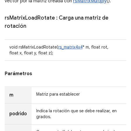
vector por la matriz creada con
rsMatrixMultiply
().
rs
Matrix
Load
Rotate
: Carga una matriz de
rotación
void rsMatrixLoadRotate(
rs_matrix4x4
* m, float rot,
float x, float y, float z);
Parámetros
Matriz para establecer
m
Indica la rotación que se debe realizar, en
podrido
grados.