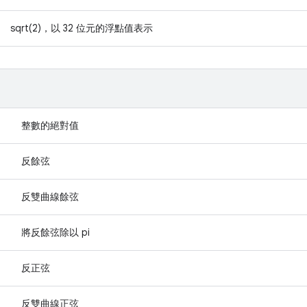
sqrt(2)，以 32 位元的浮點值表示
整數的絕對值
反餘弦
反雙曲線餘弦
將反餘弦除以 pi
反正弦
反雙曲線正弦