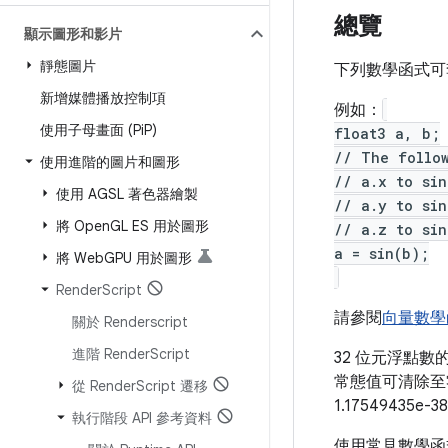
總覽
顯示圖形和影片
靜態圖片
下列數學函式可
新增媒體播放控制項
例如：
使用子母畫面 (Pi
P)
float3 a, b;
// The follow
使用進階的圖片和圖形
// a.x to sin
使用 AGSL 著色器繪製
// a.y to sin
將 Open
GL ES 用於圖形
// a.z to sin
a = sin(b);
將 Web
GPU 用於圖形
Render
Script
請參閱
向量數學
關於 Renderscript
進階 Render
Script
32 位元浮點數的數學
常態值可清除至零
從 Render
Script 遷移
1.17549435
執行階段 API 參考資料
使用常見數學函