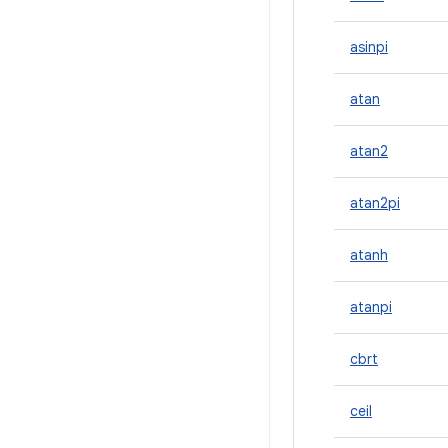
asinpi
atan
atan2
atan2pi
atanh
atanpi
cbrt
ceil