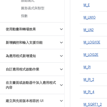
除錯函式
M_E
圖形函式與類型
指數
M_LN10
使用動畫和轉場效果
M_LN2
M_LOG10E
新增觸控和輸入支援功能
M_LOG2E
為應用程式新增通知
M_PI
自訂應用程式啟動作業
M_PI_2
在主畫面或啟動器中加入應用程式
內容
M_PI_4
建立與先前版本相容的 UI
M_SQRT1_2