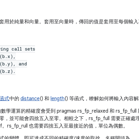
套用於純量和向量。套用至向量時，傳回的值是套用至每個輸入
ing call sets
(b.x),
(b.y), and
(b.z).
函式
中的
distance
() 和
length
() 等函式，瞭解如何將輸入內容解
運算的精確度會受到 pragmas rs_fp_relaxed 和 rs_fp_full 
，並可能會四捨五入至零。相較之下，rs_fp_full 需要正確
e-38f。rs_fp_rull 也需要四捨五入至最接近的值，單位為偶數。
式的變體，即可達成不同的精確度/速度的取捨。名稱開頭為