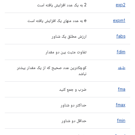
exp2
2 به یک عدد افزایش یافته است
expm1
e به عدد منهای یک افزایش یافته است
fabs
ارزش مطلق یک شناور
fdim
تفاوت مثبت بین دو مقدار
طبقه
کوچکترین عدد صحیح که از یک مقدار بیشتر
نباشد
fma
ضرب و جمع کنید
fmax
حداکثر دو شناور
fmin
حداقل دو شناور