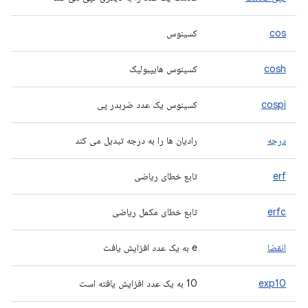
cos
کسینوس
cosh
کسینوس هایپبولیک
cospi
کسینوس یک عدد ضربدر پی
درجه
رادیان ها را به درجه تبدیل می کند
erf
تابع خطای ریاضی
erfc
تابع خطای مکمل ریاضی
انقضا
e به یک عدد افزایش یافت
exp10
10 به یک عدد افزایش یافته است