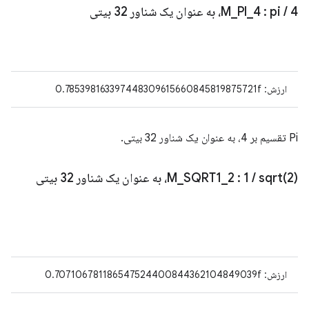
4، به عنوان یک شناور 32 بیتی
/
: pi
4
_
PI
_
M
ارزش: 0.785398163397448309615660845819875721f
Pi تقسیم بر 4، به عنوان یک شناور 32 بیتی.
2)، به عنوان یک شناور 32 بیتی
sqrt(
/
: 1
2
_
SQRT1
_
M
ارزش: 0.707106781186547524400844362104849039f