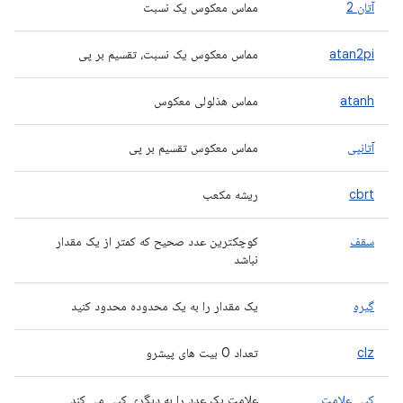
آتان 2
مماس معکوس یک نسبت
atan2pi
مماس معکوس یک نسبت، تقسیم بر پی
atanh
مماس هذلولی معکوس
آتانپی
مماس معکوس تقسیم بر پی
cbrt
ریشه مکعب
سقف
کوچکترین عدد صحیح که کمتر از یک مقدار
نباشد
گیره
یک مقدار را به یک محدوده محدود کنید
clz
تعداد 0 بیت های پیشرو
کپی علامت
علامت یک عدد را به دیگری کپی می کند