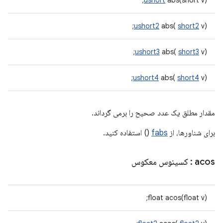
ushort
abs(short v);
ushort2
abs(
short2
v);
ushort3
abs(
short3
v);
ushort4
abs(
short4
v);
مقدار مطلق یک عدد صحیح را برمی گرداند.
برای شناورها، از
fabs
() استفاده کنید.
acos
: کسینوس معکوس
float acos(float v);