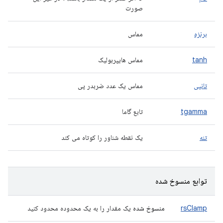
صورت
برنزه
مماس
tanh
مماس هایپربولیک
تانپی
مماس یک عدد ضربدر پی
tgamma
تابع گاما
تنه
یک نقطه شناور را کوتاه می کند
توابع منسوخ شده
rsClamp
منسوخ شده
یک مقدار را به یک محدوده محدود کنید