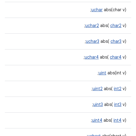
uchar
abs(char v);
uchar2
abs(
char2
v);
uchar3
abs(
char3
v);
uchar4
abs(
char4
v);
uint
abs(int v);
uint2
abs(
int2
v);
uint3
abs(
int3
v);
uint4
abs(
int4
v);