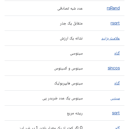
rsRand
عدد شبه تصادفی
rsqrt
متقابل یک جذر
علامت بزنید
نشانه یک ارزش
گناه
سینوسی
sincos
سینوس و کسینوس
گناه
سینوس هایپربولیک
سینپی
سینوس یک عدد ضربدر پی
sqrt
ریشه مربع
گام
0 اگر کمتر از یک مقدار باشد، 1 در غیر این