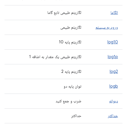
الگاما
لگاریتم طبیعی تابع گاما
ورود به سیستم
لگاریتم طبیعی
log10
لگاریتم پایه 10
log1p
لگاریتم طبیعی یک مقدار به اضافه 1
log2
لگاریتم پایه 2
logb
توان پایه دو
دیوانه
ضرب و جمع کنید
حداکثر
حداکثر