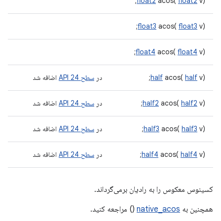
float2
acos(
float2
v);
float3
acos(
float3
v);
float4
acos(
float4
v);
v);
half
acos(
half
در
سطح 24 API
اضافه شد
v);
half2
acos(
half2
در
سطح 24 API
اضافه شد
v);
half3
acos(
half3
در
سطح 24 API
اضافه شد
v);
half4
acos(
half4
در
سطح 24 API
اضافه شد
کسینوس معکوس را به رادیان برمی‌گرداند.
همچنین به
native_acos
() مراجعه کنید.