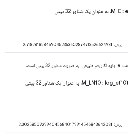
: e، به عنوان یک شناور 32 بیتی
E
_
M
ارزش: 2.718281828459045235360287471352662498f
عدد e، پایه لگاریتم طبیعی، به صورت شناور 32 بیتی است.
10)، به عنوان یک شناور 32 بیتی
log_e(
:
LN10
_
M
ارزش: 2.302585092994045684017991454684364208f