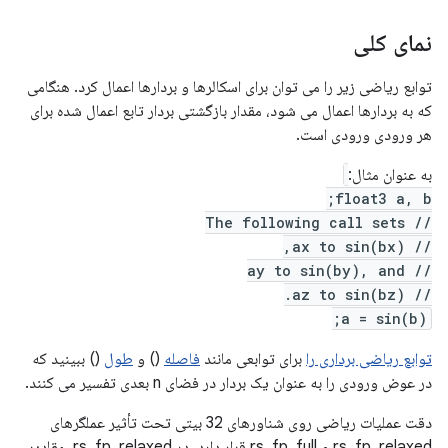
نمای کلی
توابع ریاضی زیر را می توان برای اسکالرها و بردارها اعمال کرد. هنگامی
که به بردارها اعمال می شود، مقدار بازگشتی بردار تابع اعمال شده برای
هر ورودی ورودی است.
به عنوان مثال:
float3 a, b;
// The following call sets
// ax to sin(bx),
// ay to sin(by), and
// az to sin(bz).
a = sin(b);
توابع ریاضی برداری را
برای توابعی مانند
فاصله
() و
طول
() ببینید که
در عوض ورودی را به عنوان یک بردار در فضای n بعدی تفسیر می کنند.
دقت عملیات ریاضی روی شناورهای 32 بیتی تحت تأثیر عملگرهای
rs_fp_relaxed و rs_fp_full قرار دارد. در rs_fp_relaxed، مقادیر