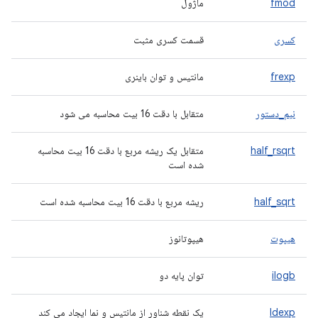
fmod
ماژول
کسری
قسمت کسری مثبت
frexp
مانتیس و توان باینری
نیم_دستور
متقابل با دقت 16 بیت محاسبه می شود
half_rsqrt
متقابل یک ریشه مربع با دقت 16 بیت محاسبه
شده است
half_sqrt
ریشه مربع با دقت 16 بیت محاسبه شده است
هیپوت
هیپوتانوز
ilogb
توان پایه دو
ldexp
یک نقطه شناور از مانتیس و نما ایجاد می کند