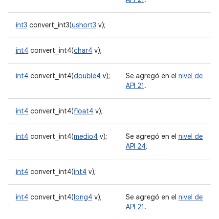
int3
convert_int3(
ushort3
v);
int4
convert_int4(
char4
v);
int4
convert_int4(
double4
v);
Se agregó en el
nivel de
API 21
.
int4
convert_int4(
float4
v);
int4
convert_int4(
medio4
v);
Se agregó en el
nivel de
API 24
.
int4
convert_int4(
int4
v);
int4
convert_int4(
long4
v);
Se agregó en el
nivel de
API 21
.