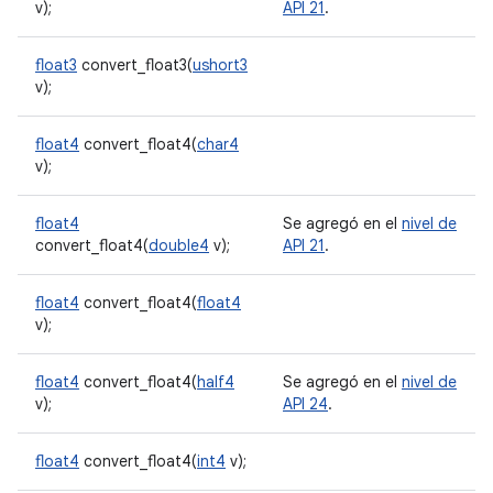
v);
API 21
.
float3
convert_float3(
ushort3
v);
float4
convert_float4(
char4
v);
float4
Se agregó en el
nivel de
convert_float4(
double4
v);
API 21
.
float4
convert_float4(
float4
v);
float4
convert_float4(
half4
Se agregó en el
nivel de
v);
API 24
.
float4
convert_float4(
int4
v);