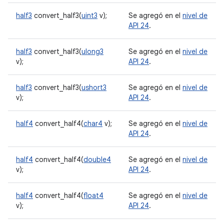
half3
convert_half3(
uint3
v);
Se agregó en el
nivel de
API 24
.
half3
convert_half3(
ulong3
Se agregó en el
nivel de
v);
API 24
.
half3
convert_half3(
ushort3
Se agregó en el
nivel de
v);
API 24
.
half4
convert_half4(
char4
v);
Se agregó en el
nivel de
API 24
.
half4
convert_half4(
double4
Se agregó en el
nivel de
v);
API 24
.
half4
convert_half4(
float4
Se agregó en el
nivel de
v);
API 24
.