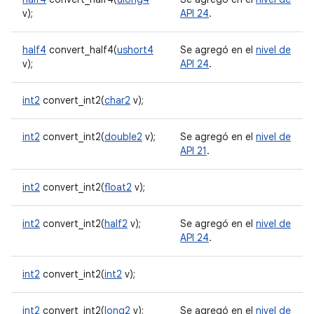
v);
API 24
.
half4
convert_half4(
ushort4
Se agregó en el
nivel de
v);
API 24
.
int2
convert_int2(
char2
v);
int2
convert_int2(
double2
v);
Se agregó en el
nivel de
API 21
.
int2
convert_int2(
float2
v);
int2
convert_int2(
half2
v);
Se agregó en el
nivel de
API 24
.
int2
convert_int2(
int2
v);
int2
convert_int2(
long2
v);
Se agregó en el
nivel de