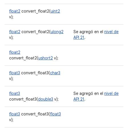
float2
convert_float2(
uint2
v);
float2
convert_float2(
ulong2
Se agregó en el
nivel de
v);
API 21
.
float2
convert_float2(
ushort2
v);
float3
convert_float3(
char3
v);
float3
Se agregó en el
nivel de
convert_float3(
double3
v);
API 21
.
float3
convert_float3(
float3
v);