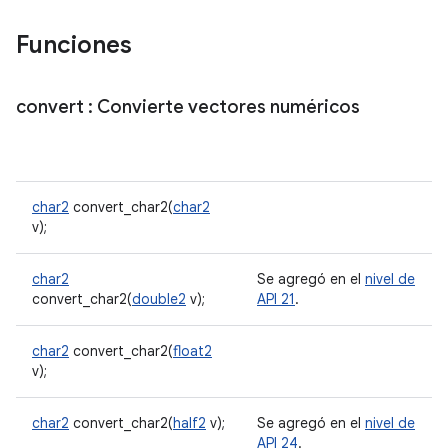
Funciones
convert
: Convierte vectores numéricos
char2
convert_char2(
char2
v);
char2
Se agregó en el
nivel de
convert_char2(
double2
v);
API 21
.
char2
convert_char2(
float2
v);
char2
convert_char2(
half2
v);
Se agregó en el
nivel de
API 24
.