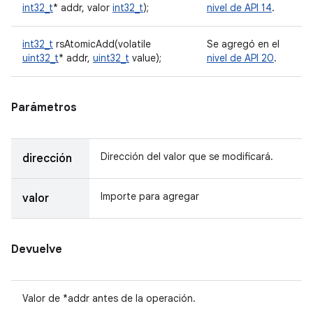
int32_t
* addr, valor
int32_t
);
nivel de API 14
.
int32_t
rsAtomicAdd(volatile
Se agregó en el
uint32_t
* addr,
uint32_t
value);
nivel de API 20
.
Parámetros
Dirección del valor que se modificará.
dirección
Importe para agregar
valor
Devuelve
Valor de *addr antes de la operación.