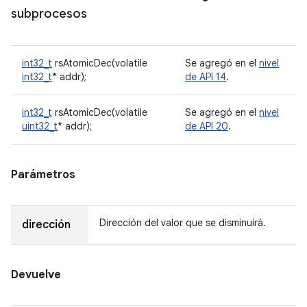
subprocesos
int32_t
rsAtomicDec(volatile
Se agregó en el
nivel
int32_t
* addr);
de API 14
.
int32_t
rsAtomicDec(volatile
Se agregó en el
nivel
uint32_t
* addr);
de API 20
.
Parámetros
Dirección del valor que se disminuirá.
dirección
Devuelve