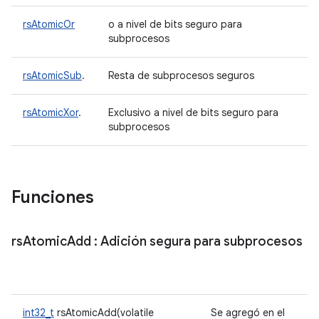
rsAtomicOr
o a nivel de bits seguro para
subprocesos
rsAtomicSub
.
Resta de subprocesos seguros
rsAtomicXor
.
Exclusivo a nivel de bits seguro para
subprocesos
Funciones
rs
Atomic
Add
: Adición segura para subprocesos
int32_t
rsAtomicAdd(volatile
Se agregó en el