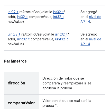
int32_t
rsAtomicCas(volatile
int32_t
*
Se agregó
addr,
int32_t
compareValue,
int32_t
en el
nivel de
newValue);
API 14
.
uint32_t
rsAtomicCas(volatile
uint32_t
*
Se agregó
addr,
uint32_t
compareValue,
uint32_t
en el
nivel de
newValue);
API 14
.
Parámetros
Dirección del valor que se
dirección
comparará y reemplazará si se
aprueba la prueba.
Valor con el que se realizará la
compararValor
prueba *.