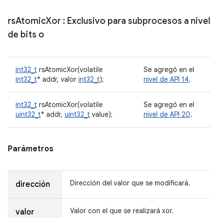
rs
Atomic
Xor
: Exclusivo para subprocesos a nivel
de bits o
int32_t
rsAtomicXor(volatile
Se agregó en el
int32_t
* addr, valor
int32_t
);
nivel de API 14
.
int32_t
rsAtomicXor(volatile
Se agregó en el
uint32_t
* addr,
uint32_t
value);
nivel de API 20
.
Parámetros
Dirección del valor que se modificará.
dirección
Valor con el que se realizará xor.
valor