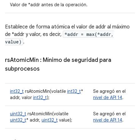
Valor de *addr antes de la operación.
Establece de forma atómica el valor de addr al máximo
de *addr y valor, es decir,
*addr = max(*addr,
value)
.
rs
Atomic
Min
: Mínimo de seguridad para
subprocesos
int32_t
rsAtomicMin(volatile
int32_t
*
Se agregó en el
addr, valor
int32_t
);
nivel de API 14
.
uint32_t
rsAtomicMin(volatile
Se agregó en el
uint32_t
* addr,
uint32_t
value);
nivel de API 14
.