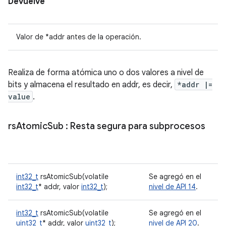
Devuelve
Valor de *addr antes de la operación.
Realiza de forma atómica uno o dos valores a nivel de
bits y almacena el resultado en addr, es decir,
*addr |=
value
.
rs
Atomic
Sub
: Resta segura para subprocesos
int32_t
rsAtomicSub(volatile
Se agregó en el
int32_t
* addr, valor
int32_t
);
nivel de API 14
.
int32_t
rsAtomicSub(volatile
Se agregó en el
uint32_t
* addr, valor
uint32_t
);
nivel de API 20
.