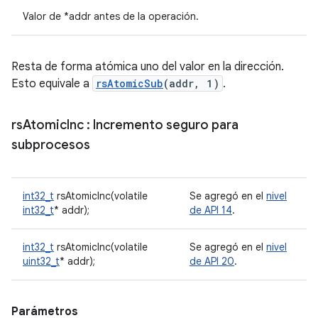
Valor de *addr antes de la operación.
Resta de forma atómica uno del valor en la dirección.
Esto equivale a
rsAtomicSub
(addr, 1)
.
rs
Atomic
Inc
: Incremento seguro para
subprocesos
int32_t
rsAtomicInc(volatile
Se agregó en el
nivel
int32_t
* addr);
de API 14
.
int32_t
rsAtomicInc(volatile
Se agregó en el
nivel
uint32_t
* addr);
de API 20
.
Parámetros