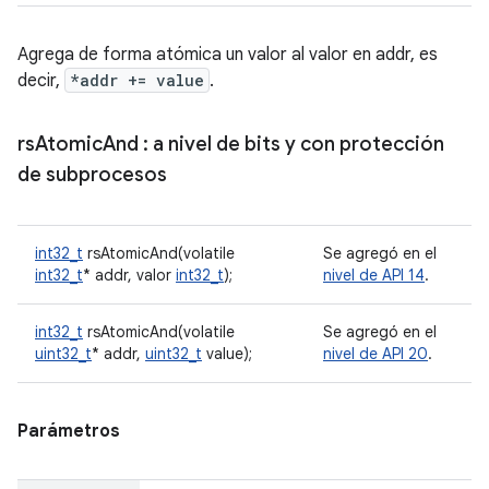
Agrega de forma atómica un valor al valor en addr, es
decir,
*addr += value
.
rs
Atomic
And
: a nivel de bits y con protección
de subprocesos
int32_t
rsAtomicAnd(volatile
Se agregó en el
int32_t
* addr, valor
int32_t
);
nivel de API 14
.
int32_t
rsAtomicAnd(volatile
Se agregó en el
uint32_t
* addr,
uint32_t
value);
nivel de API 20
.
Parámetros