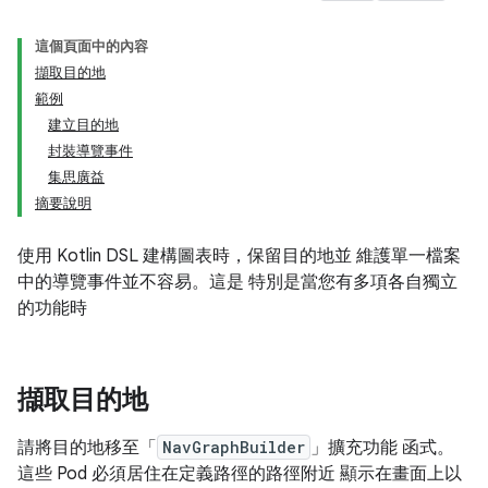
這個頁面中的內容
擷取目的地
範例
建立目的地
封裝導覽事件
集思廣益
摘要說明
使用 Kotlin DSL 建構圖表時，保留目的地並 維護單一檔案
中的導覽事件並不容易。這是 特別是當您有多項各自獨立
的功能時
擷取目的地
請將目的地移至「
NavGraphBuilder
」
擴充功能 函式。
這些 Pod 必須居住在定義路徑的路徑附近 顯示在畫面上以