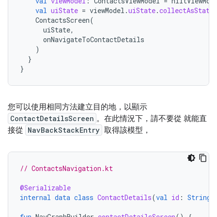
val
viewModel
:
ContactsViewModel
=
hiltViewMod
val
uiState
=
viewModel
.
uiState
.
collectAsState
ContactsScreen
(
uiState
,
onNavigateToContactDetails
)
}
}
您可以使用相同方法建立目的地，以顯示
ContactDetailsScreen
。在此情況下，請不要從 就能直
接從
NavBackStackEntry
取得該模型，
// ContactsNavigation.kt
@Serializable
internal
data
class
ContactDetails
(
val
id
:
String
)
fun
NavGraphBuilder
.
contactDetailsScreen
()
{