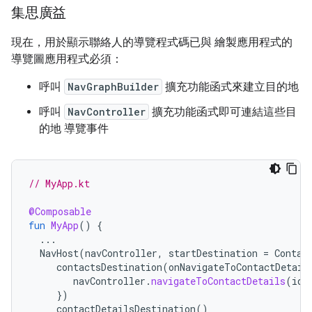
集思廣益
現在，用於顯示聯絡人的導覽程式碼已與 繪製應用程式的
導覽圖應用程式必須：
呼叫
NavGraphBuilder
擴充功能函式來建立目的地
呼叫
NavController
擴充功能函式即可連結這些目
的地 導覽事件
// MyApp.kt
@Composable
fun
MyApp
()
{
...
NavHost
(
navController
,
startDestination
=
Contac
contactsDestination
(
onNavigateToContactDetail
navController
.
navigateToContactDetails
(
id
})
contactDetailsDestination
()