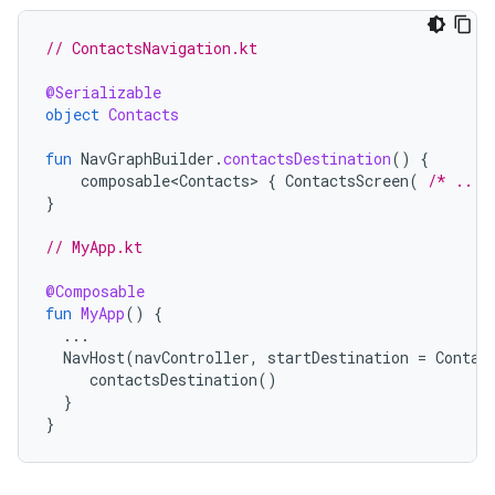
// ContactsNavigation.kt
@Serializable
object
Contacts
fun
NavGraphBuilder
.
contactsDestination
()
{
composable<Contacts>
{
ContactsScreen
(
/* ... 
}
// MyApp.kt
@Composable
fun
MyApp
()
{
...
NavHost
(
navController
,
startDestination
=
Contac
contactsDestination
()
}
}