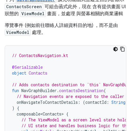
ContactsScreen
可組合函式此外，現在 含有提供畫面 UI
狀態的
ViewModel
畫面，並處理 與螢幕相關的商業邏輯
導覽事件 (例如前往聯絡人詳細資料目的地) ，而不是由
ViewModel
處理。
// ContactsNavigation.kt
@Serializable
object
Contacts
// Adds contacts destination to `this` NavGraphBui
fun
NavGraphBuilder
.
contactsDestination
(
// Navigation events are exposed to the caller t
onNavigateToContactDetails
:
(
contactId
:
String
)
)
{
composable<Contacts>
{
// The ViewModel as a screen level state holde
// UI state and handles business logic for the