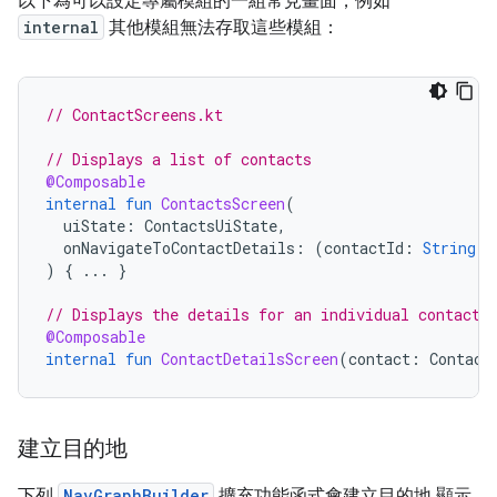
以下為可以設定專屬模組的一組常見畫面，例如
internal
其他模組無法存取這些模組：
// ContactScreens.kt
// Displays a list of contacts
@Composable
internal
fun
ContactsScreen
(
uiState
:
ContactsUiState
,
onNavigateToContactDetails
:
(
contactId
:
String
)
)
{
...
}
// Displays the details for an individual contact
@Composable
internal
fun
ContactDetailsScreen
(
contact
:
Contact
建立目的地
下列
NavGraphBuilder
擴充功能函式會建立目的地 顯示