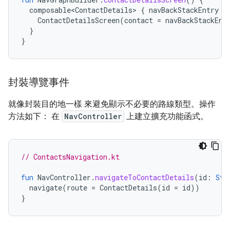
composable<ContactDetails>
{
navBackStackEntry
-
ContactDetailsScreen
(
contact
=
navBackStackEnt
}
}
封裝導覽事件
就像封裝目的地一樣 來避免顯示不必要的路線類型。操作
方法如下： 在
NavController
上建立擴充功能函式。
// ContactsNavigation.kt
fun
NavController
.
navigateToContactDetails
(
id
:
Str
navigate
(
route
=
ContactDetails
(
id
=
id
))
}