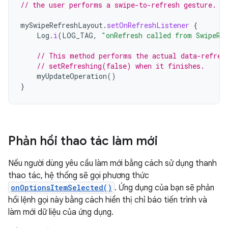
// the user performs a swipe-to-refresh gesture.
mySwipeRefreshLayout
.
setOnRefreshListener
{
Log
.
i
(
LOG_TAG
,
"onRefresh called from SwipeRe
// This method performs the actual data-refres
// setRefreshing(false) when it finishes.
myUpdateOperation
()
}
Phản hồi thao tác làm mới
Nếu người dùng yêu cầu làm mới bằng cách sử dụng thanh
thao tác, hệ thống sẽ gọi phương thức
onOptionsItemSelected()
. Ứng dụng của bạn sẽ phản
hồi lệnh gọi này bằng cách hiển thị chỉ báo tiến trình và
làm mới dữ liệu của ứng dụng.