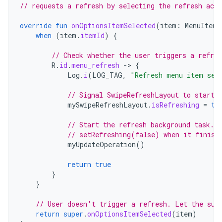
// requests a refresh by selecting the refresh act
override
fun
onOptionsItemSelected
(
item
:
MenuItem
)
when
(
item
.
itemId
)
{
// Check whether the user triggers a refre
R
.
id
.
menu_refresh
-
>
{
Log
.
i
(
LOG_TAG
,
"Refresh menu item sel
// Signal SwipeRefreshLayout to start 
mySwipeRefreshLayout
.
isRefreshing
=
tr
// Start the refresh background task. 
// setRefreshing(false) when it finish
myUpdateOperation
()
return
true
}
}
// User doesn't trigger a refresh. Let the sup
return
super
.
onOptionsItemSelected
(
item
)