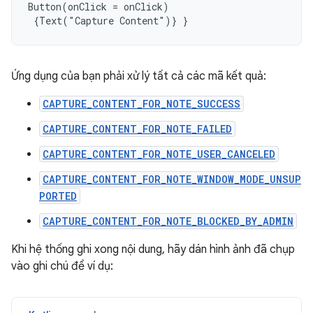
Button(onClick = onClick)

 {Text("Capture Content")} }
Ứng dụng của bạn phải xử lý tất cả các mã kết quả:
CAPTURE_CONTENT_FOR_NOTE_SUCCESS
CAPTURE_CONTENT_FOR_NOTE_FAILED
CAPTURE_CONTENT_FOR_NOTE_USER_CANCELED
CAPTURE_CONTENT_FOR_NOTE_WINDOW_MODE_UNSUP
PORTED
CAPTURE_CONTENT_FOR_NOTE_BLOCKED_BY_ADMIN
Khi hệ thống ghi xong nội dung, hãy dán hình ảnh đã chụp
vào ghi chú để ví dụ: