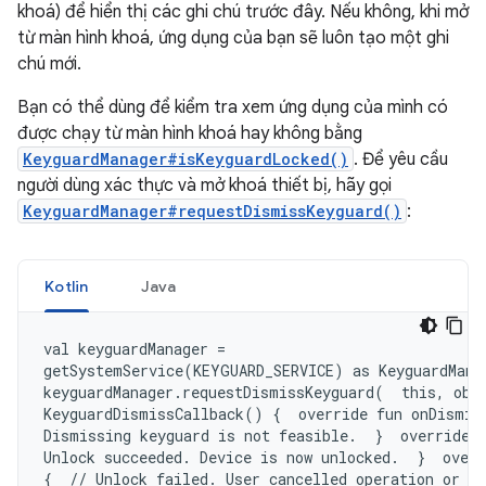
khoá) để hiển thị các ghi chú trước đây. Nếu không, khi mở
từ màn hình khoá, ứng dụng của bạn sẽ luôn tạo một ghi
chú mới.
Bạn có thể dùng để kiểm tra xem ứng dụng của mình có
được chạy từ màn hình khoá hay không bằng
KeyguardManager#isKeyguardLocked()
. Để yêu cầu
người dùng xác thực và mở khoá thiết bị, hãy gọi
KeyguardManager#requestDismissKeyguard()
:
Kotlin
Java
val keyguardManager =

getSystemService(KEYGUARD_SERVICE) as KeyguardManag
keyguardManager.requestDismissKeyguard(  this, obje
KeyguardDismissCallback() {  override fun onDismiss
Dismissing keyguard is not feasible.  }  override f
Unlock succeeded. Device is now unlocked.  }  overr
{  // Unlock failed. User cancelled operation or re