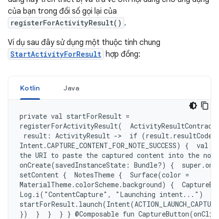
của bạn trong đối số gọi lại của
registerForActivityResult()
.
Ví dụ sau đây sử dụng một thuộc tính chung
StartActivityForResult
hợp đồng:
Kotlin
Java
private val startForResult =

registerForActivityResult(  ActivityResultContracts
 result: ActivityResult ->  if (result.resultCode =
Intent.CAPTURE_CONTENT_FOR_NOTE_SUCCESS) {  val ur
the URI to paste the captured content into the note
onCreate(savedInstanceState: Bundle?) {  super.onCr
setContent {  NotesTheme {  Surface(color =

MaterialTheme.colorScheme.background) {  CaptureBut
Log.i("ContentCapture", "Launching intent...")

startForResult.launch(Intent(ACTION_LAUNCH_CAPTURE
})  }  }  } } @Composable fun CaptureButton(onClick