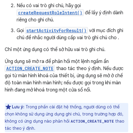
Nếu có vai trò ghi chú, hãy gọi
createRequestRoleIntent()
để lấy ý định dành
riêng cho ghi chú.
Gọi
startActivityForResult()
với mục đích ghi
chú để nhắc người dùng cấp vai trò ghi chú cho .
Chỉ một ứng dụng có thể sở hữu vai trò ghi chú.
Ứng dụng sẽ mở ra để phản hồi một lệnh ngầm ẩn
ACTION_CREATE_NOTE
thao tác theo ý định. Nếu được
gọi từ màn hình khoá của thiết bị, ứng dụng sẽ mở ở chế
độ toàn màn hình màn hình; nếu được gọi trong khi màn
hình đang mở khoá trong một cửa sổ nổi.
Lưu ý:
Trong phần cài đặt hệ thống, người dùng có thể
chọn không sử dụng ứng dụng ghi chú, trong trường hợp đó,
không có ứng dụng nào phản hồi
thao
ACTION_CREATE_NOTE
tác theo ý định.