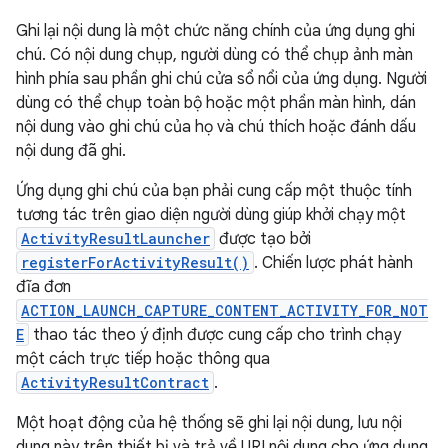
Ghi lại nội dung là một chức năng chính của ứng dụng ghi
chú. Có nội dung chụp, người dùng có thể chụp ảnh màn
hình phía sau phần ghi chú cửa sổ nổi của ứng dụng. Người
dùng có thể chụp toàn bộ hoặc một phần màn hình, dán
nội dung vào ghi chú của họ và chú thích hoặc đánh dấu
nội dung đã ghi.
Ứng dụng ghi chú của bạn phải cung cấp một thuộc tính
tương tác trên giao diện người dùng giúp khởi chạy một
ActivityResultLauncher
được tạo bởi
registerForActivityResult()
. Chiến lược phát hành
đĩa đơn
ACTION_LAUNCH_CAPTURE_CONTENT_ACTIVITY_FOR_NOT
E
thao tác theo ý định được cung cấp cho trình chạy
một cách trực tiếp hoặc thông qua
ActivityResultContract
.
Một hoạt động của hệ thống sẽ ghi lại nội dung, lưu nội
dung này trên thiết bị và trả về URI nội dung cho ứng dụng