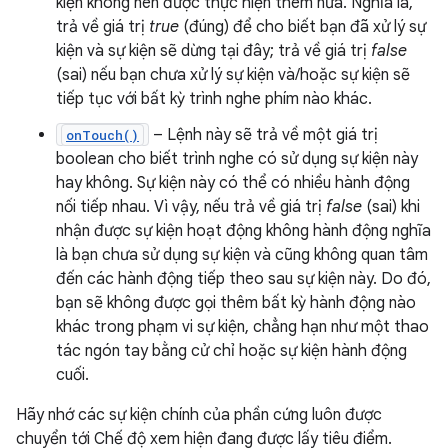
kiện không nên được thực hiện thêm nữa. Nghĩa là,
trả về giá trị
true
(đúng) để cho biết bạn đã xử lý sự
kiện và sự kiện sẽ dừng tại đây; trả về giá trị
false
(sai) nếu bạn chưa xử lý sự kiện và/hoặc sự kiện sẽ
tiếp tục với bất kỳ trình nghe phím nào khác.
– Lệnh này sẽ trả về một giá trị
onTouch()
boolean cho biết trình nghe có sử dụng sự kiện này
hay không. Sự kiện này có thể có nhiều hành động
nối tiếp nhau. Vì vậy, nếu trả về giá trị
false
(sai) khi
nhận được sự kiện hoạt động không hành động nghĩa
là bạn chưa sử dụng sự kiện và cũng không quan tâm
đến các hành động tiếp theo sau sự kiện này. Do đó,
bạn sẽ không được gọi thêm bất kỳ hành động nào
khác trong phạm vi sự kiện, chẳng hạn như một thao
tác ngón tay bằng cử chỉ hoặc sự kiện hành động
cuối.
Hãy nhớ các sự kiện chính của phần cứng luôn được
chuyển tới Chế độ xem hiện đang được lấy tiêu điểm.