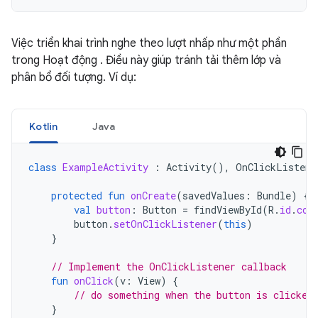
Việc triển khai trình nghe theo lượt nhấp như một phần
trong Hoạt động . Điều này giúp tránh tải thêm lớp và
phân bổ đối tượng. Ví dụ:
Kotlin
Java
class
ExampleActivity
:
Activity
(),
OnClickListene
protected
fun
onCreate
(
savedValues
:
Bundle
)
{
val
button
:
Button
=
findViewById
(
R
.
id
.
cor
button
.
setOnClickListener
(
this
)
}
// Implement the OnClickListener callback
fun
onClick
(
v
:
View
)
{
// do something when the button is clicked
}