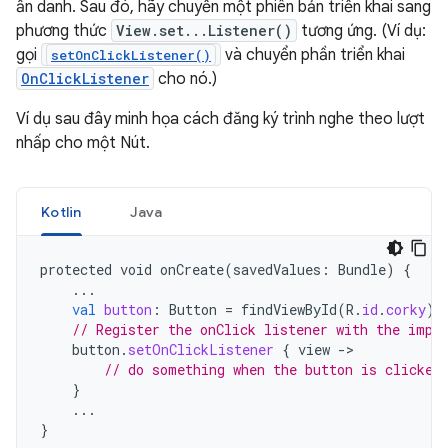
ẩn danh. Sau đó, hãy chuyển một phiên bản triển khai sang
phương thức
View.set...Listener()
tương ứng. (Ví dụ:
gọi
và chuyển phần triển khai
setOnClickListener()
OnClickListener
cho nó.)
Ví dụ sau đây minh họa cách đăng ký trình nghe theo lượt
nhấp cho một Nút.
Kotlin
Java
protected
void
onCreate
(
savedValues
:
Bundle
)
{
...
val
button
:
Button
=
findViewById
(
R
.
id
.
corky
)
// Register the onClick listener with the impl
button
.
setOnClickListener
{
view
-
// do something when the button is clicked
}
...
}