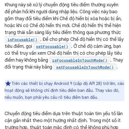
Khung này sẽ xử lý chuyển động tiêu điểm thường xuyên
để phản hồi khi người dùng nhập liệu. Công việc này bao
gồm thay đổi tiêu điểm khi Chế độ hiển bị xóa hoặc bị ẩn,
hoặc khi có Chế độ hiển thị mới. Chế độ hiển thị thể hiện
trạng thái sẵn sàng lấy tiêu điểm thông qua phương thức
. Để cho phép Chế độ hiển thị có thể lấy
isFocusable()
tiêu điểm, gọi
. Ở chế độ cảm ứng, bạn
setFocusable()
có thể truy vấn xem Chế độ hiển thị có cho phép lấy tiêu
điểm hay không bằng
. Thay
isFocusableInTouchMode()
đổi trạng thái này bằng
.
setFocusableInTouchMode()
Trên các thiết bị chạy Android 9 (cấp độ API 28) trở lên, các
hoạt động sẽ không chỉ định tiêu điểm ban đầu. Thay vào đó,
nếu muốn, bạn phải yêu cầu rõ tiêu điểm ban đầu.
Chuyển động tiêu điểm dựa trên thuật toán tìm yếu tố lân
cận gần nhất theo một hướng nhất định. Trong một số ít
trường hợp, thuật toán mặc định có thể không phù hợp