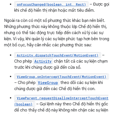
– Được gọi
onFocusChanged(boolean, int, Rect)
khi chế độ hiển thị nhận hoặc mất tiêu điểm.
Ngoài ra còn có một số phương thức khác bạn nên biết.
Những phương thức này không thuộc lớp Chế độ hiển thị,
nhưng có thể tác động trực tiếp đến cách xử lý các sự
kiện. Vì vậy, khi quản lý các sự kiện phức tạp hơn bên trong
một bố cục, hãy cân nhắc các phương thức sau:
–
Activity.dispatchTouchEvent(MotionEvent)
Cho phép
Activity
chặn tất cả các sự kiện chạm
trước khi chúng được gửi đến cửa sổ.
ViewGroup.onInterceptTouchEvent(MotionEvent)
– Cho phép
ViewGroup
theo dõi các sự kiện khi
chúng được gửi đến các Chế độ hiển thị con.
ViewParent.requestDisallowInterceptTouchEvent
– Gọi lệnh này theo Chế độ hiển thị gốc
(boolean)
để cho thấy chế độ này không nên chặn các sự kiện