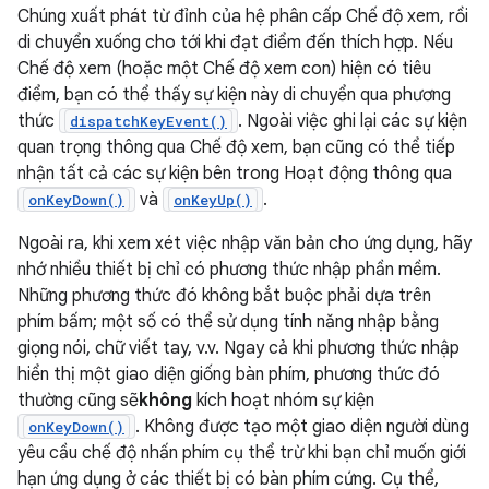
Chúng xuất phát từ đỉnh của hệ phân cấp Chế độ xem, rồi
di chuyển xuống cho tới khi đạt điểm đến thích hợp. Nếu
Chế độ xem (hoặc một Chế độ xem con) hiện có tiêu
điểm, bạn có thể thấy sự kiện này di chuyển qua phương
thức
. Ngoài việc ghi lại các sự kiện
dispatchKeyEvent()
quan trọng thông qua Chế độ xem, bạn cũng có thể tiếp
nhận tất cả các sự kiện bên trong Hoạt động thông qua
và
.
onKeyDown()
onKeyUp()
Ngoài ra, khi xem xét việc nhập văn bản cho ứng dụng, hãy
nhớ nhiều thiết bị chỉ có phương thức nhập phần mềm.
Những phương thức đó không bắt buộc phải dựa trên
phím bấm; một số có thể sử dụng tính năng nhập bằng
giọng nói, chữ viết tay, v.v. Ngay cả khi phương thức nhập
hiển thị một giao diện giống bàn phím, phương thức đó
thường cũng sẽ
không
kích hoạt nhóm sự kiện
. Không được tạo một giao diện người dùng
onKeyDown()
yêu cầu chế độ nhấn phím cụ thể trừ khi bạn chỉ muốn giới
hạn ứng dụng ở các thiết bị có bàn phím cứng. Cụ thể,