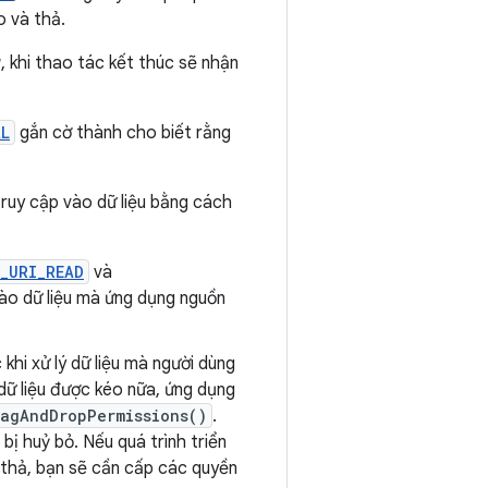
o và thả.
u
, khi thao tác kết thúc sẽ nhận
AL
gắn cờ thành cho biết rằng
truy cập vào dữ liệu bằng cách
_URI_READ
và
ào dữ liệu mà ứng dụng nguồn
khi xử lý dữ liệu mà người dùng
ữ liệu được kéo nữa, ứng dụng
ragAndDropPermissions()
.
bị huỷ bỏ. Nếu quá trình triển
 thả, bạn sẽ cần cấp các quyền