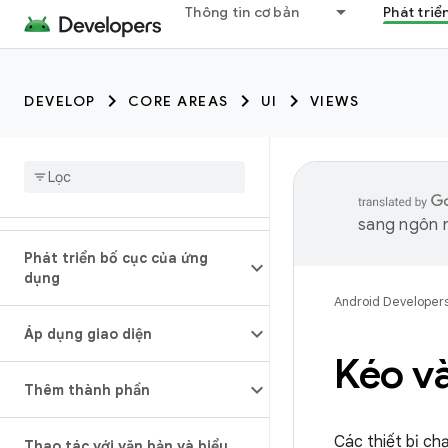
Thông tin cơ bản
Phát triể
DEVELOP
CORE AREAS
UI
VIEWS
sang ngôn n
Phát triển bố cục của ứng
dụng
Android Developer
Áp dụng giao diện
Kéo và
Thêm thành phần
Các thiết bị ch
Thao tác với văn bản và biểu