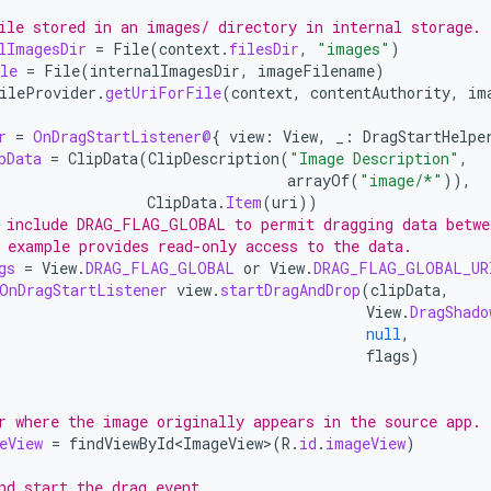
ile stored in an images/ directory in internal storage.
lImagesDir
=
File
(
context
.
filesDir
,
"images"
)
le
=
File
(
internalImagesDir
,
imageFilename
)
ileProvider
.
getUriForFile
(
context
,
contentAuthority
,
im
r
=
OnDragStartListener@
{
view
:
View
,
_
:
DragStartHelpe
pData
=
ClipData
(
ClipDescription
(
"Image Description"
,
arrayOf
(
"image/*"
)),
ClipData
.
Item
(
uri
))
 include DRAG_FLAG_GLOBAL to permit dragging data betwe
 example provides read-only access to the data.
gs
=
View
.
DRAG_FLAG_GLOBAL
or
View
.
DRAG_FLAG_GLOBAL_UR
OnDragStartListener
view
.
startDragAndDrop
(
clipData
,
View
.
DragShado
null
,
flags
)
r where the image originally appears in the source app.
eView
=
findViewById<ImageView>
(
R
.
id
.
imageView
)
nd start the drag event.