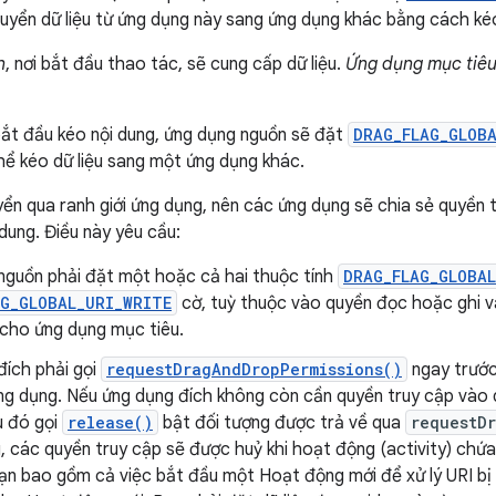
huyển dữ liệu từ ứng dụng này sang ứng dụng khác bằng cách ké
n
, nơi bắt đầu thao tác, sẽ cung cấp dữ liệu.
Ứng dụng mục tiê
bắt đầu kéo nội dung, ứng dụng nguồn sẽ đặt
DRAG_FLAG_GLOB
hể kéo dữ liệu sang một ứng dụng khác.
uyển qua ranh giới ứng dụng, nên các ứng dụng sẽ chia sẻ quyền 
dung. Điều này yêu cầu:
nguồn phải đặt một hoặc cả hai thuộc tính
DRAG_FLAG_GLOBAL
G_GLOBAL_URI_WRITE
cờ, tuỳ thuộc vào quyền đọc hoặc ghi v
cho ứng dụng mục tiêu.
đích phải gọi
requestDragAndDropPermissions()
ngay trước 
ng dụng. Nếu ứng dụng đích không còn cần quyền truy cập vào d
u đó gọi
release()
bật đối tượng được trả về qua
requestD
 các quyền truy cập sẽ được huỷ khi hoạt động (activity) chứa 
ạn bao gồm cả việc bắt đầu một Hoạt động mới để xử lý URI bị