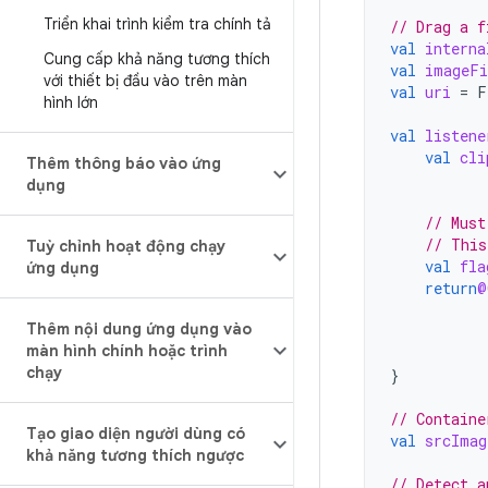
Triển khai trình kiểm tra chính tả
// Drag a f
val
interna
Cung cấp khả năng tương thích
val
imageFi
với thiết bị đầu vào trên màn
val
uri
=
F
hình lớn
val
listene
val
cli
Thêm thông báo vào ứng
dụng
// Must
// This
Tuỳ chỉnh hoạt động chạy
val
fla
ứng dụng
return
@
Thêm nội dung ứng dụng vào
màn hình chính hoặc trình
chạy
}
// Containe
Tạo giao diện người dùng có
val
srcImag
khả năng tương thích ngược
// Detect a