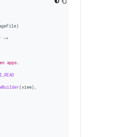
ageFile
)
r
->
en apps.
I_READ
wBuilder
(
view
),