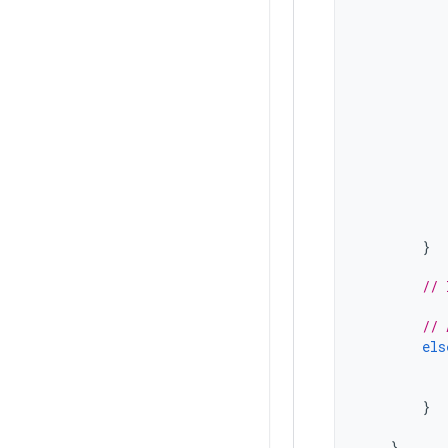
}
// 
// 
els
}
}