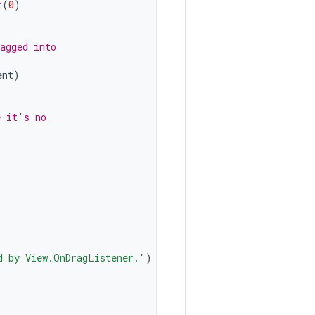
t
(
0
)
agged into
ent
)
e it's no
d by View.OnDragListener."
)