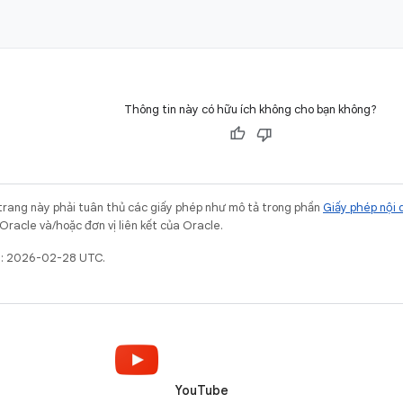
Thông tin này có hữu ích không cho bạn không?
trang này phải tuân thủ các giấy phép như mô tả trong phần
Giấy phép nội 
Oracle và/hoặc đơn vị liên kết của Oracle.
ất: 2026-02-28 UTC.
YouTube