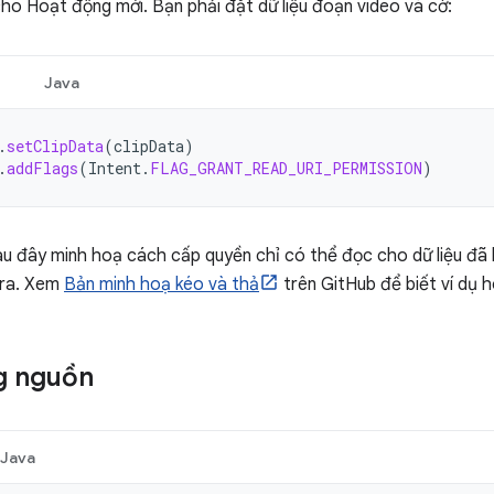
ho Hoạt động mới. Bạn phải đặt dữ liệu đoạn video và cờ:
Java
.
setClipData
(
clipData
)
.
addFlags
(
Intent
.
FLAG_GRANT_READ_URI_PERMISSION
)
 đây minh hoạ cách cấp quyền chỉ có thể đọc cho dữ liệu đã 
 ra. Xem
Bản minh hoạ kéo và thả
trên GitHub để biết ví dụ 
g nguồn
Java