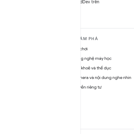
Theo dõi @AndroidDev trên
X
TÌM HIỂU THÊM VỀ
KHÁM PHÁ
ANDROID
Trò chơi
Android
Công nghệ máy học
Android dành cho doanh
Sức khoẻ và thể dục
nghiệp
Camera và nội dung nghe nhìn
Bảo mật
Quyền riêng tư
Source
5G
Tin tức
Blog
Podcast