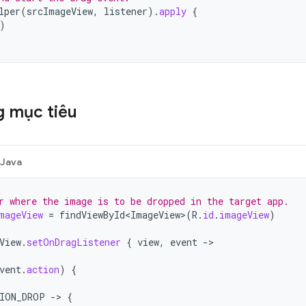
lper
(
srcImageView
,
listener
).
apply
{
)
 mục tiêu
Java
r where the image is to be dropped in the target app.
mageView
=
findViewById<ImageView>
(
R
.
id
.
imageView
)
View
.
setOnDragListener
{
view
,
event
->
vent
.
action
)
{
ION_DROP
->
{