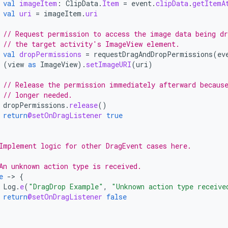
val
imageItem
:
ClipData
.
Item
=
event
.
clipData
.
getItemA
val
uri
=
imageItem
.
uri
// Request permission to access the image data being dr
// the target activity's ImageView element.
val
dropPermissions
=
requestDragAndDropPermissions
(
ev
(
view
as
ImageView
).
setImageURI
(
uri
)
// Release the permission immediately afterward becaus
// longer needed.
dropPermissions
.
release
()
return
@setOnDragListener
true
Implement logic for other DragEvent cases here.
An unknown action type is received.
e
->
{
Log
.
e
(
"DragDrop Example"
,
"Unknown action type receive
return
@setOnDragListener
false