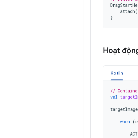
DragStartHe
attach
(
}
Hoạt động
Kotlin
// Containe
val
targetI
targetImage
when
(
e
ACT