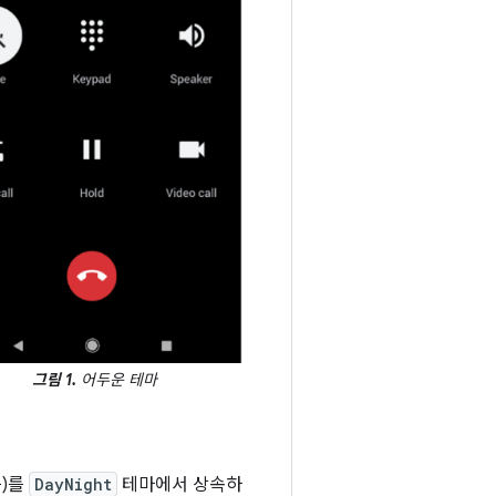
그림 1.
어두운 테마
음)를
DayNight
테마에서 상속하