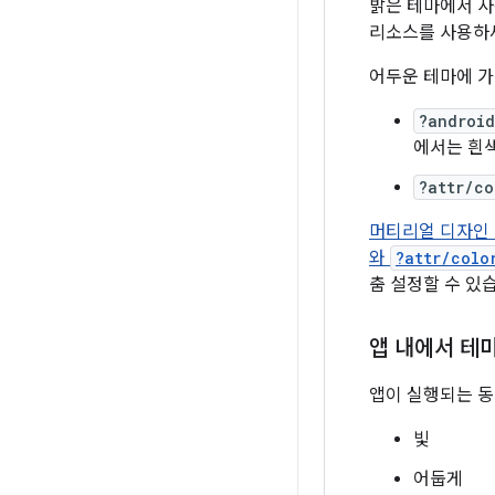
밝은 테마에서 사
리소스를 사용하
어두운 테마에 가
?android
에서는 흰색
?attr/co
머티리얼 디자인 
와
?attr/colo
춤 설정할 수 있
앱 내에서 테
앱이 실행되는 동
빛
어둡게