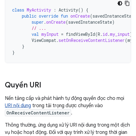
class
MyActivity
:
Activity
()
{
public
override
fun
onCreate
(
savedInstanceStat
super
.
onCreate
(
savedInstanceState
)
// ...
val
myInput
=
findViewById
(
R
.
id
.
my_input
)
ViewCompat
.
setOnReceiveContentListener
(
myI
}
}
Quyền URI
Nền tảng cấp và phát hành tự động quyền đọc cho mọi
URI nội dung
trong tải trọng được chuyển vào
OnReceiveContentListener
.
Thông thường, ứng dụng xử lý URI nội dung trong một dịch
vụ hoặc hoạt động. Đối với quy trình xử lý trong thời gian