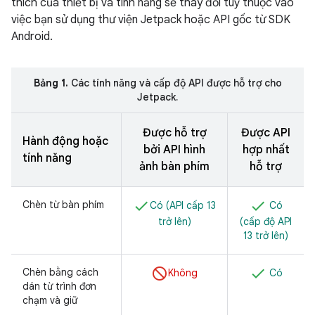
thích của thiết bị và tính năng sẽ thay đổi tuỳ thuộc vào
việc bạn sử dụng thư viện Jetpack hoặc API gốc từ SDK
Android.
Bảng 1.
Các tính năng và cấp độ API được hỗ trợ cho
Jetpack.
Được hỗ trợ
Được API
Hành động hoặc
bởi API hình
hợp nhất
tính năng
ảnh bàn phím
hỗ trợ
Chèn từ bàn phím
Có (API cấp 13
Có
trở lên)
(cấp độ API
13 trở lên)
Chèn bằng cách
Không
Có
dán từ trình đơn
chạm và giữ