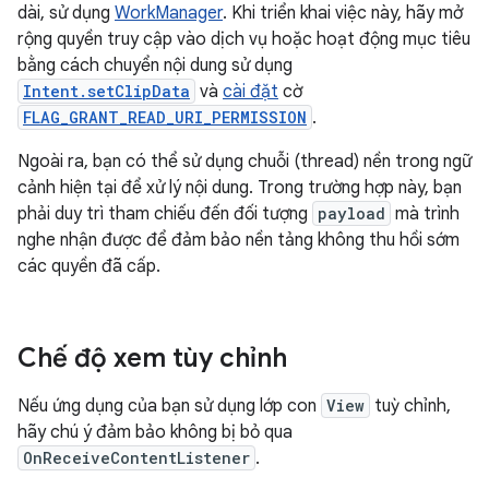
dài, sử dụng
WorkManager
. Khi triển khai việc này, hãy mở
rộng quyền truy cập vào dịch vụ hoặc hoạt động mục tiêu
bằng cách chuyển nội dung sử dụng
Intent.setClipData
và
cài đặt
cờ
FLAG_GRANT_READ_URI_PERMISSION
.
Ngoài ra, bạn có thể sử dụng chuỗi (thread) nền trong ngữ
cảnh hiện tại để xử lý nội dung. Trong trường hợp này, bạn
phải duy trì tham chiếu đến đối tượng
payload
mà trình
nghe nhận được để đảm bảo nền tảng không thu hồi sớm
các quyền đã cấp.
Chế độ xem tùy chỉnh
Nếu ứng dụng của bạn sử dụng lớp con
View
tuỳ chỉnh,
hãy chú ý đảm bảo không bị bỏ qua
OnReceiveContentListener
.