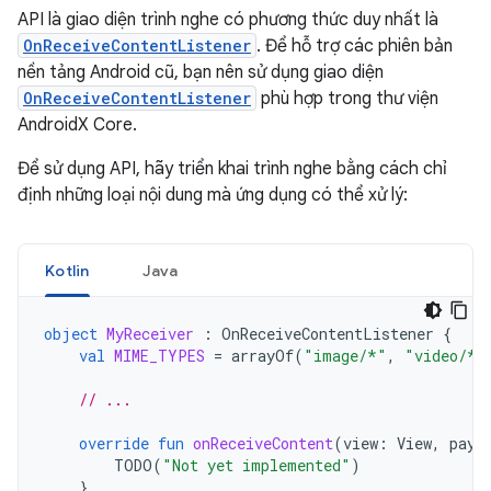
API là giao diện trình nghe có phương thức duy nhất là
OnReceiveContentListener
. Để hỗ trợ các phiên bản
nền tảng Android cũ, bạn nên sử dụng giao diện
OnReceiveContentListener
phù hợp trong thư viện
AndroidX Core.
Để sử dụng API, hãy triển khai trình nghe bằng cách chỉ
định những loại nội dung mà ứng dụng có thể xử lý:
Kotlin
Java
object
MyReceiver
:
OnReceiveContentListener
{
val
MIME_TYPES
=
arrayOf
(
"image/*"
,
"video/*"
// ...
override
fun
onReceiveContent
(
view
:
View
,
payl
TODO
(
"Not yet implemented"
)
}