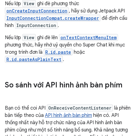
Nếu lớp
View
ghi đè phương thức
onCreateInputConnection
, hãy sử dụng Jetpack API
InputConnectionCompat.createWrapper
để định cấu
hình
InputConnection
.
Nếu lớp
View
ghi đè lên
onTextContextMenuItem
phương thức, hãy nhớ uỷ quyền cho Super Chat khi mục
trong trình đơn là
R.id.paste
hoặc
R.id.pasteAsPlainText
.
So sánh với API hình ảnh bàn phím
Bạn có thể coi API
OnReceiveContentListener
là phiên
bản tiếp theo của
API hình ảnh bàn phím
hiện có. API
thống nhất này hỗ trợ chức năng của API hình ảnh bàn
phím cũng như một số tính năng bổ sung. Khả năng tương