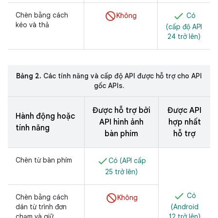
Chèn bằng cách
Không
Có
kéo và thả
(cấp độ API
24 trở lên)
Bảng 2.
Các tính năng và cấp độ API được hỗ trợ cho API
gốc APIs.
Được hỗ trợ bởi
Được API
Hành động hoặc
API hình ảnh
hợp nhất
tính năng
bàn phím
hỗ trợ
Chèn từ bàn phím
Có (API cấp
25 trở lên)
Có
Chèn bằng cách
Không
dán từ trình đơn
(Android
chạm và giữ
12 trở lên)