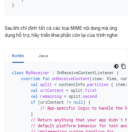
}
Sau khi chỉ định tất cả các loại MIME nội dung mà ứng
dụng hỗ trợ, hãy triển khai phần còn lại của trình nghe:
Kotlin
Java
class
MyReceiver
:
OnReceiveContentListener
{
override
fun
onReceiveContent
(
view
:
View
,
cont
val
split
=
contentInfo
.
partition
{
item
:
val
uriContent
=
split
.
first
val
remaining
=
split
.
second
if
(
uriContent
!=
null
)
{
// App-specific logic to handle the UR
}
// Return anything that your app didn't ha
// default platform behavior for text and 
// implementing custom handling for.