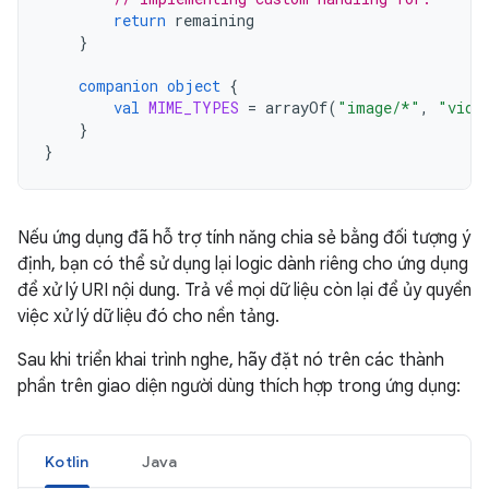
return
remaining
}
companion
object
{
val
MIME_TYPES
=
arrayOf
(
"image/*"
,
"vide
}
}
Nếu ứng dụng đã hỗ trợ tính năng chia sẻ bằng đối tượng ý
định, bạn có thể sử dụng lại logic dành riêng cho ứng dụng
để xử lý URI nội dung. Trả về mọi dữ liệu còn lại để ủy quyền
việc xử lý dữ liệu đó cho nền tảng.
Sau khi triển khai trình nghe, hãy đặt nó trên các thành
phần trên giao diện người dùng thích hợp trong ứng dụng:
Kotlin
Java