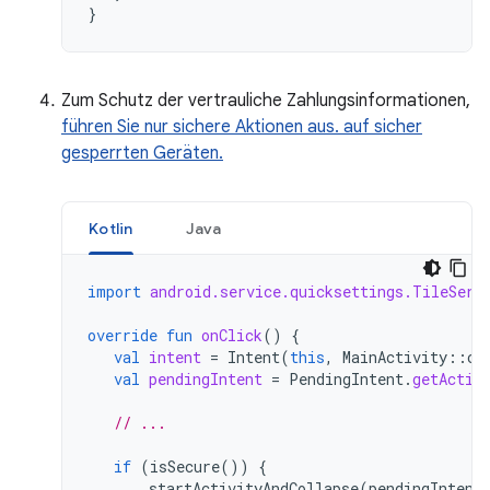
}
Zum Schutz der vertrauliche Zahlungsinformationen,
führen Sie nur sichere Aktionen aus. auf sicher
gesperrten Geräten.
Kotlin
Java
import
android.service.quicksettings.TileServ
override
fun
onClick
()
{
val
intent
=
Intent
(
this
,
MainActivity
::
cl
val
pendingIntent
=
PendingIntent
.
getActiv
// ...
if
(
isSecure
())
{
startActivityAndCollapse
(
pendingIntent