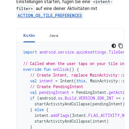
Einstellungen starten, fügen Sie eine
<intent-
filter>
auf eine deiner Aktivitäten mit
ACTION_QS_TILE_PREFERENCES
Kotlin
Java
import
android.service.quicksettings.TileServ
// Called when the user taps on your tile in a
override
fun
onClick
()
{
// Create Intent, replace MainActivity::cl
val
intent
=
Intent
(
this
,
MainActivity
::
cl
// Create PendingIntent
val
pendingIntent
=
PendingIntent
.
getActiv
if
(
android
.
os
.
Build
.
VERSION
.
SDK_INT
>=
an
startActivityAndCollapse
(
pendingIntent
)
}
else
{
intent
.
addFlags
(
Intent
.
FLAG_ACTIVITY_NEW
startActivityAndCollapse
(
intent
)
}