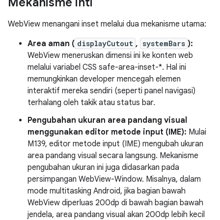
Mekanisme inti
WebView menangani inset melalui dua mekanisme utama:
Area aman (
displayCutout
,
systemBars
):
WebView meneruskan dimensi ini ke konten web
melalui variabel CSS safe-area-inset-*. Hal ini
memungkinkan developer mencegah elemen
interaktif mereka sendiri (seperti panel navigasi)
terhalang oleh takik atau status bar.
Pengubahan ukuran area pandang visual
menggunakan editor metode input (IME):
Mulai
M139, editor metode input (IME) mengubah ukuran
area pandang visual secara langsung. Mekanisme
pengubahan ukuran ini juga didasarkan pada
persimpangan WebView-Window. Misalnya, dalam
mode multitasking Android, jika bagian bawah
WebView diperluas 200dp di bawah bagian bawah
jendela, area pandang visual akan 200dp lebih kecil