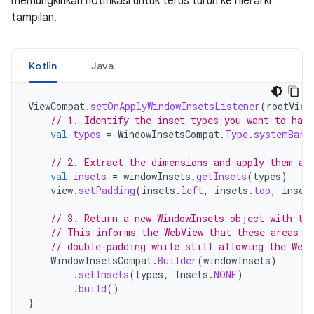
memungkinkan notifikasi untuk terus turun ke hierarki
tampilan.
Kotlin
Java
ViewCompat
.
setOnApplyWindowInsetsListener
(
rootView
// 1. Identify the inset types you want to hand
val
types
=
WindowInsetsCompat
.
Type
.
systemBars
// 2. Extract the dimensions and apply them as
val
insets
=
windowInsets
.
getInsets
(
types
)
view
.
setPadding
(
insets
.
left
,
insets
.
top
,
inset
// 3. Return a new WindowInsets object with th
// This informs the WebView that these areas a
// double-padding while still allowing the WebV
WindowInsetsCompat
.
Builder
(
windowInsets
)
.
setInsets
(
types
,
Insets
.
NONE
)
.
build
()
}