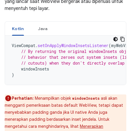
yang lancar saat WebView bergerak atau diperluas untuk
menyentuh tepi layar.
Kotlin
Java
ViewCompat
.
setOnApplyWindowInsetsListener
(
myWebVie
// By returning the original windowInsets obje
// behavior that zeroes out system insets (lik
// cutouts) when they don't directly overlap t
windowInsets
}
Perhatian:
Menampilkan objek
asli akan
windowInsets
mengganti pemeriksaan batas default WebView, tetapi dapat
menyebabkan padding ganda jika UI native Anda juga
menerapkan padding berdasarkan inset jendela. Untuk
mengetahui cara menghindarinya, lihat
Menerapkan