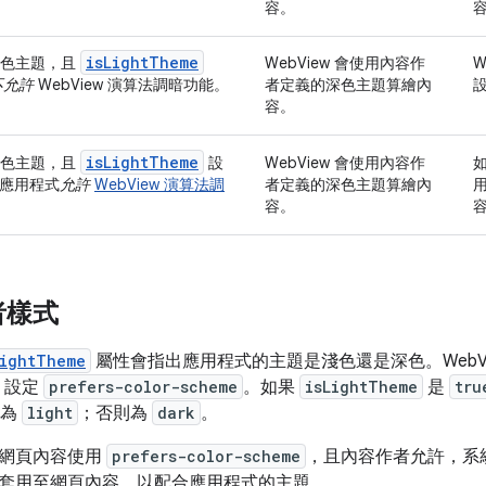
容。
is
Light
Theme
深色主題，且
WebView 會使用內容作
W
不允許
WebView 演算法調暗功能。
者定義的深色主題算繪內
容。
is
Light
Theme
深色主題，且
設
WebView 會使用內容作
如
應用程式
允許
WebView 演算法調
者定義的深色主題算繪內
容。
者樣式
LightTheme
屬性會指出應用程式的主題是淺色還是深色。WebVi
設定
prefers-color-scheme
。如果
isLightTheme
是
tru
為
light
；否則為
dark
。
果網頁內容使用
prefers-color-scheme
，且內容作者允許，系
套用至網頁內容，以配合應用程式的主題。