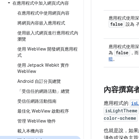
在應用程式中加入網頁式內容
在應用程式中使用網頁內容
應用程式使用
將網頁內容嵌入應用程式
false
設為
使用嵌入式網頁進行應用程式內
瀏覽
應用程式使用
使用 Web
View 開發網頁應用程
false
為
，而
式
暗
。
使用 Jetpack Webkit 實作
Web
View
Android 自訂分頁總覽
內容撰寫
「受信任的網路活動」總覽
受信任網路活動指南
應用程式的
is
isLightTheme
最佳化 Web
View 啟動程序
color-scheme
管理 Web
View 物件
也就是說，如
載入本機內容
淺色或深色主題