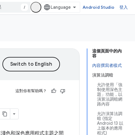
/
Android Studio
登入
這個頁面中的內
容
內容撰寫者樣式
演算法調暗
允許使用「強
制使用深色主
這對你有幫助嗎？
題」功能，以
演算法調暗網
路內容
允許演算法調
暗 (指定
Android 13 以
上版本的應用
在淺色和深色應用程式主題之間
程式)