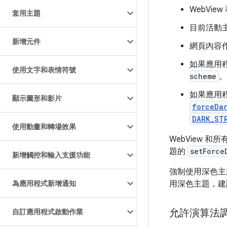
WebVi
套用主題
目前活動
新增元件
網頁內容
如果應用程式
使用文字和表情符號
scheme
。
如果應用程式
顯示圖形和影片
forceDa
DARK_ST
使用動畫和轉場效果
WebView 
題的
setForce
新增觸控和輸入支援功能
強制使用深色主
為應用程式新增通知
用深色主題，建
允許演算法調暗
自訂應用程式啟動作業