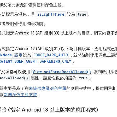
ew 和父項元素允許強制使用深色主題。
主題標示為淺色，且
isLightTheme
設為
true
。
作者未明確停用調暗功能。
指定 Android 13 (API 級別 33) 以上版本為目標，網頁內容
指定 Android 12 (API 級別 32) 以下為目標版本：應用程式
rkMode
設定
設為
FORCE_DARK_AUTO
，並將強制使用深色主題
RATEGY_USER_AGENT_DARKENING_ONLY
。
和所有父項都可以使用
View.setForceDarkAllowed()
強制啟用深色模
DarkAllowed()
屬性，該屬性也必須設為
true
。
題主要是為了在
未提供專屬深色主題
的應用程式中，提供回溯相
議
新增深色主題支援
。
 (指定 Android 13 以上版本的應用程式)