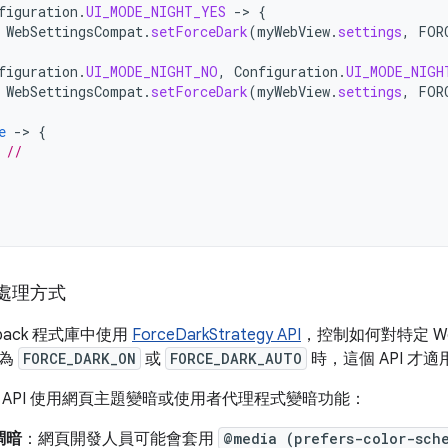
figuration
.
UI_MODE_NIGHT_YES
-
>
{
WebSettingsCompat
.
setForceDark
(
myWebView
.
settings
,
FOR
figuration
.
UI_MODE_NIGHT_NO
,
Configuration
.
UI_MODE_NIGH
WebSettingsCompat
.
setForceDark
(
myWebView
.
settings
,
FOR
e
-
>
{
//
處理方式
pack 程式庫中使用
ForceDarkStrategy API
，控制如何對特定 W
設為
FORCE_DARK_ON
或
FORCE_DARK_AUTO
時，這個 API 才適
 API 使用網頁主題變暗或使用者代理程式變暗功能：
調暗
：網頁開發人員可能會套用
@media (prefers-color-sch