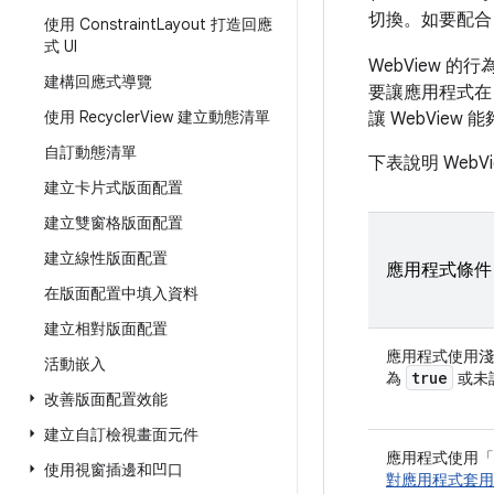
切換。如要配合
使用 Constraint
Layout 打造回應
式 UI
WebView 的
建構回應式導覽
要讓應用程式在 
使用 Recycler
View 建立動態清單
讓 WebVie
自訂動態清單
下表說明 We
建立卡片式版面配置
建立雙窗格版面配置
建立線性版面配置
應用程式條件
在版面配置中填入資料
建立相對版面配置
應用程式使用
活動嵌入
true
為
或未
改善版面配置效能
建立自訂檢視畫面元件
應用程式使用「
使用視窗插邊和凹口
對應用程式套用