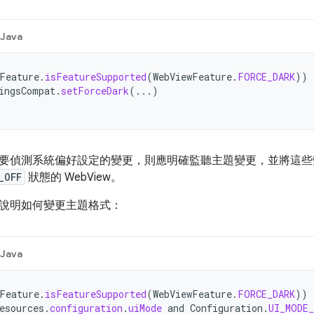
Java
Feature
.
isFeatureSupported
(
WebViewFeature
.
FORCE_DARK
))
ingsCompat
.
setForceDark
(...)
要偵測系統偏好設定的變更，則應明確監聽主題變更，並將這
_OFF
狀態的 WebView。
說明如何變更主題格式：
Java
Feature
.
isFeatureSupported
(
WebViewFeature
.
FORCE_DARK
))
esources
.
configuration
.
uiMode
and
Configuration
.
UI_MODE