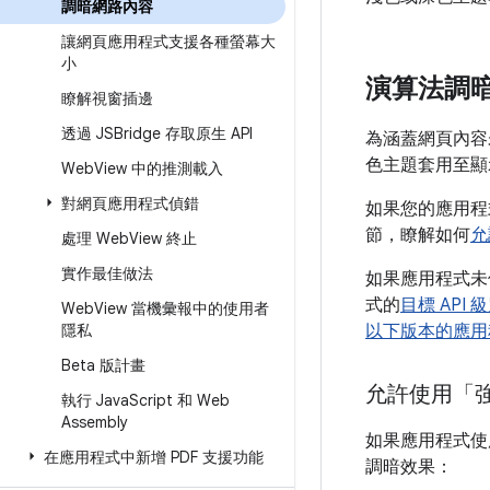
調暗網路內容
讓網頁應用程式支援各種螢幕大
小
演算法調
瞭解視窗插邊
透過 JSBridge 存取原生 API
為涵蓋網頁內
色主題套用至顯
Web
View 中的推測載入
對網頁應用程式偵錯
如果您的應用程
節，瞭解如何
允
處理 Web
View 終止
實作最佳做法
如果應用程式未
式的
目標 API 
Web
View 當機彙報中的使用者
隱私
以下版本的應用
Beta 版計畫
允許使用「
執行 Java
Script 和 Web
Assembly
如果應用程式使
在應用程式中新增 PDF 支援功能
調暗效果：