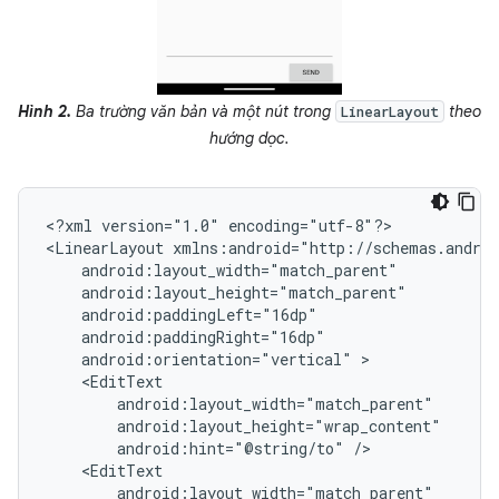
Hình 2.
Ba trường văn bản và một nút trong
theo
LinearLayout
hướng dọc.
<?xml
version="1.0"
encoding="utf-8"?>

<LinearLayout
android:orientation="vertical"
android:hint="@string/to"