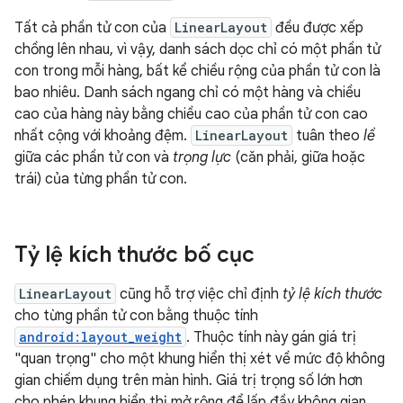
Tất cả phần tử con của
LinearLayout
đều được xếp
chồng lên nhau, vì vậy, danh sách dọc chỉ có một phần tử
con trong mỗi hàng, bất kể chiều rộng của phần tử con là
bao nhiêu. Danh sách ngang chỉ có một hàng và chiều
cao của hàng này bằng chiều cao của phần tử con cao
nhất cộng với khoảng đệm.
LinearLayout
tuân theo
lề
giữa các phần tử con và
trọng lực
(căn phải, giữa hoặc
trái) của từng phần tử con.
Tỷ lệ kích thước bố cục
LinearLayout
cũng hỗ trợ việc chỉ định
tỷ lệ kích thước
cho từng phần tử con bằng thuộc tính
android:layout_weight
. Thuộc tính này gán giá trị
"quan trọng" cho một khung hiển thị xét về mức độ không
gian chiếm dụng trên màn hình. Giá trị trọng số lớn hơn
cho phép khung hiển thị mở rộng để lấp đầy không gian