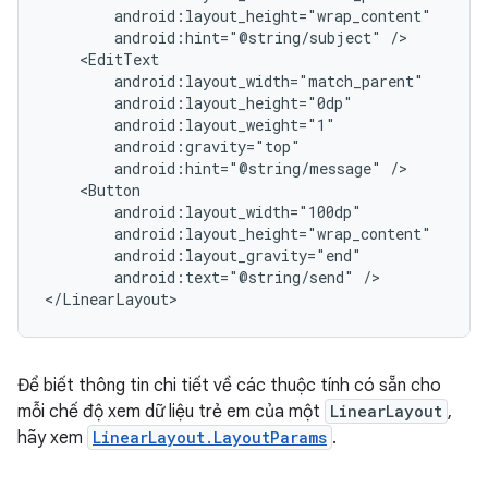
android:hint="@string/subject"
android:hint="@string/message"
android:text="@string/send"
/>

</LinearLayout>
Để biết thông tin chi tiết về các thuộc tính có sẵn cho
mỗi chế độ xem dữ liệu trẻ em của một
LinearLayout
,
hãy xem
LinearLayout.LayoutParams
.