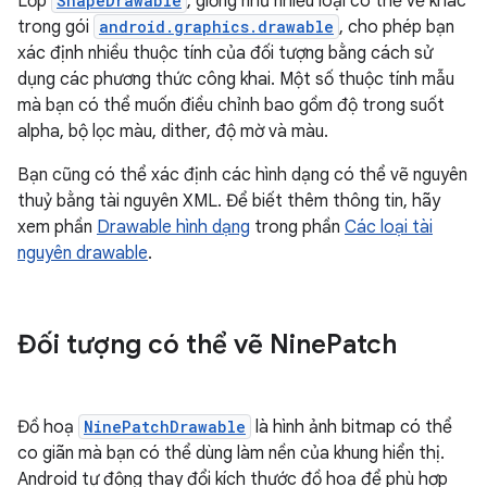
Lớp
ShapeDrawable
, giống như nhiều loại có thể vẽ khác
trong gói
android.graphics.drawable
, cho phép bạn
xác định nhiều thuộc tính của đối tượng bằng cách sử
dụng các phương thức công khai. Một số thuộc tính mẫu
mà bạn có thể muốn điều chỉnh bao gồm độ trong suốt
alpha, bộ lọc màu, dither, độ mờ và màu.
Bạn cũng có thể xác định các hình dạng có thể vẽ nguyên
thuỷ bằng tài nguyên XML. Để biết thêm thông tin, hãy
xem phần
Drawable hình dạng
trong phần
Các loại tài
nguyên drawable
.
Đối tượng có thể vẽ Nine
Patch
Đồ hoạ
NinePatchDrawable
là hình ảnh bitmap có thể
co giãn mà bạn có thể dùng làm nền của khung hiển thị.
Android tự động thay đổi kích thước đồ hoạ để phù hợp