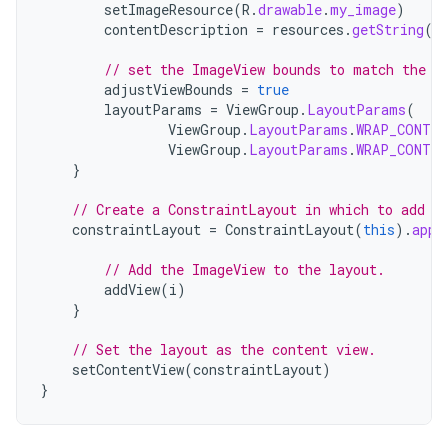
setImageResource
(
R
.
drawable
.
my_image
)
contentDescription
=
resources
.
getString
(
R
// set the ImageView bounds to match the D
adjustViewBounds
=
true
layoutParams
=
ViewGroup
.
LayoutParams
(
ViewGroup
.
LayoutParams
.
WRAP_CONTEN
ViewGroup
.
LayoutParams
.
WRAP_CONTEN
}
// Create a ConstraintLayout in which to add t
constraintLayout
=
ConstraintLayout
(
this
).
appl
// Add the ImageView to the layout.
addView
(
i
)
}
// Set the layout as the content view.
setContentView
(
constraintLayout
)
}