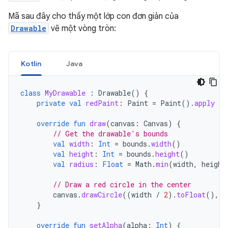
Mã sau đây cho thấy một lớp con đơn giản của
Drawable
vẽ một vòng tròn:
Kotlin
Java
class
MyDrawable
:
Drawable
()
{
private
val
redPaint
:
Paint
=
Paint
().
apply
{
override
fun
draw
(
canvas
:
Canvas
)
{
// Get the drawable's bounds
val
width
:
Int
=
bounds
.
width
()
val
height
:
Int
=
bounds
.
height
()
val
radius
:
Float
=
Math
.
min
(
width
,
height
// Draw a red circle in the center
canvas
.
drawCircle
((
width
/
2
).
toFloat
(),
(
}
override
fun
setAlpha
(
alpha
:
Int
)
{