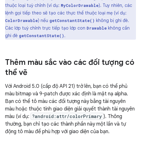
thuộc loại tuỳ chỉnh (ví dụ:
). Tuy nhiên, các
MyColorDrawable
lệnh gọi tiếp theo sẽ tạo các thực thể thuộc loại mẹ (ví dụ:
) nếu
không bị ghi đè.
ColorDrawable
getConstantState()
Các lớp tuỳ chỉnh trực tiếp tạo lớp con
không cần
Drawable
ghi đè
.
getConstantState()
Thêm màu sắc vào các đối tượng có
thể vẽ
Với Android 5.0 (cấp độ API 21) trở lên, bạn có thể phủ
màu bitmap và 9-patch được xác định là mặt nạ alpha.
Bạn có thể tô màu các đối tượng này bằng tài nguyên
màu hoặc thuộc tính giao diện giải quyết thành tài nguyên
màu (ví dụ:
?android:attr/colorPrimary
). Thông
thường, bạn chỉ tạo các thành phần này một lần và tự
động tô màu để phù hợp với giao diện của bạn.