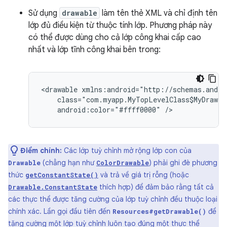
Sử dụng
drawable
làm tên thẻ XML và chỉ định tên
lớp đủ điều kiện từ thuộc tính lớp. Phương pháp này
có thể được dùng cho cả lớp công khai cấp cao
nhất và lớp tĩnh công khai bên trong:
<drawable
android:color="#ffff0000"
/>
Điểm chính:
Các lớp tuỳ chỉnh mở rộng lớp con của
(chẳng hạn như
) phải ghi đè phương
Drawable
ColorDrawable
thức
và trả về giá trị rỗng (hoặc
getConstantState()
thích hợp) để đảm bảo rằng tất cả
Drawable.ConstantState
các thực thể được tăng cường của lớp tuỳ chỉnh đều thuộc loại
chính xác. Lần gọi đầu tiên đến
để
Resources#getDrawable()
tăng cường một lớp tuỳ chỉnh luôn tạo đúng một thực thể