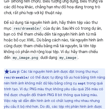
GIF (không nên chọn). Biểu tượng ứng dụng, biểu trưng và
các đồ hoạ khác, chẳng hạn như đồ hoạ dùng trong trò
chơi, rất phù hợp với kỹ thuật này.
Để sử dụng tài nguyên hình ảnh, hãy thêm tệp vào thư
mục
res/drawable/
của dự án. Sau khi có trong dự án,
bạn có thể tham chiếu đến tài nguyên hình ảnh từ mã
hoặc bố cục XML. Dù bằng cách nào, tài nguyên hình ảnh
cũng được tham chiếu bằng mã tài nguyên, là tên tệp
không có phần mở rộng loại tệp. Ví dụ: hãy tham chiếu
đến
my_image.png
dưới dạng
my_image
.
Lưu ý:
Các tài nguyên hình ảnh được đặt trong thư mục
có thể được tự động tối ưu hoá bằng tính năng
res/drawable/
nén hình ảnh không mất dữ liệu bằng công cụ
trong quá
aapt
trình tạo. Ví dụ: PNG màu thực không yêu cầu quá 256 màu có
thể được chuyển đổi thành PNG 8 bit thông qua bảng màu.
Việc này sẽ dẫn đến hình ảnh có chất lượng như nhau nhưng
yêu cầu ít bộ nhớ hơn. Do đó, các tệp nhị phân hình ảnh được