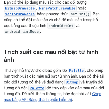
Bạn có thể áp dụng màu sắc cho các đối tượng
BitmapDrawable
,
NinePatchDrawable
hoặc
VectorDrawable
bằng phương thức
setTint()
. Bạn
cũng có thể đặt màu sắc và chế độ màu sắc trong bố
cục bằng các thuộc tính
android:tint
và
android:tintMode
.
Trích xuất các màu nổi bật từ hình
ảnh
Thư viện hỗ trợ Android bao gồm lớp
Palette
, cho phép
bạn trích xuất các màu nổi bật từ hình ảnh. Bạn có thể tải
các đối tượng có thể vẽ dưới dạng
Bitmap
và truyền đối
tượng đó đến
Palette
để truy cập vào các màu của đối
tượng đó. Để biết thêm thông tin, hãy đọc bài viết
Chọn
màu bằng API Bảng thành phần hiển thị
.