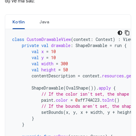
dụ về mã sau:
Kotlin
Java
class
CustomDrawableView
(
context
:
Context
)
:
View
(
private
val
drawable
:
ShapeDrawable
=
run
{
val
x
=
10
val
y
=
10
val
width
=
300
val
height
=
50
contentDescription
=
context
.
resources
.
getS
ShapeDrawable
(
OvalShape
()).
apply
{
// If the color isn't set, the shape u
paint
.
color
=
0
xff74AC23
.
toInt
()
// If the bounds aren't set, the shape
setBounds
(
x
,
y
,
x
+
width
,
y
+
height
)
}
}