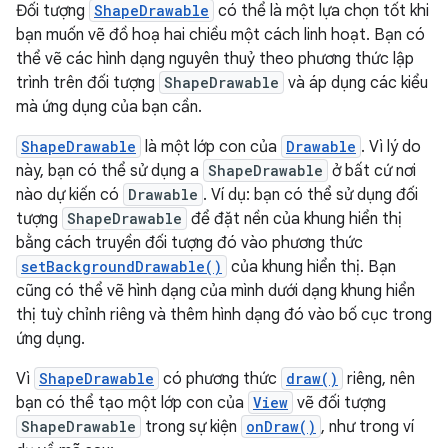
Đối tượng
ShapeDrawable
có thể là một lựa chọn tốt khi
bạn muốn vẽ đồ hoạ hai chiều một cách linh hoạt. Bạn có
thể vẽ các hình dạng nguyên thuỷ theo phương thức lập
trình trên đối tượng
ShapeDrawable
và áp dụng các kiểu
mà ứng dụng của bạn cần.
ShapeDrawable
là một lớp con của
Drawable
. Vì lý do
này, bạn có thể sử dụng a
ShapeDrawable
ở bất cứ nơi
nào dự kiến có
Drawable
. Ví dụ: bạn có thể sử dụng đối
tượng
ShapeDrawable
để đặt nền của khung hiển thị
bằng cách truyền đối tượng đó vào phương thức
setBackgroundDrawable()
của khung hiển thị. Bạn
cũng có thể vẽ hình dạng của mình dưới dạng khung hiển
thị tuỳ chỉnh riêng và thêm hình dạng đó vào bố cục trong
ứng dụng.
Vì
ShapeDrawable
có phương thức
draw()
riêng, nên
bạn có thể tạo một lớp con của
View
vẽ đối tượng
ShapeDrawable
trong sự kiện
onDraw()
, như trong ví