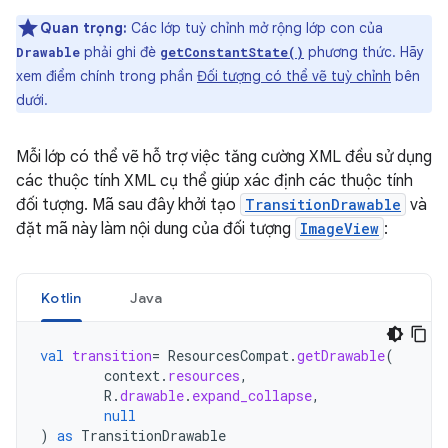
Quan trọng:
Các lớp tuỳ chỉnh mở rộng lớp con của
phải ghi đè
phương thức. Hãy
Drawable
getConstantState()
xem điểm chính trong phần
Đối tượng có thể vẽ tuỳ chỉnh
bên
dưới.
Mỗi lớp có thể vẽ hỗ trợ việc tăng cường XML đều sử dụng
các thuộc tính XML cụ thể giúp xác định các thuộc tính
đối tượng. Mã sau đây khởi tạo
TransitionDrawable
và
đặt mã này làm nội dung của đối tượng
ImageView
:
Kotlin
Java
val
transition
=
ResourcesCompat
.
getDrawable
(
context
.
resources
,
R
.
drawable
.
expand_collapse
,
null
)
as
TransitionDrawable