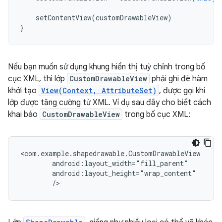
setContentView
(
customDrawableView
)
}
Nếu bạn muốn sử dụng khung hiển thị tuỳ chỉnh trong bố
cục XML, thì lớp
CustomDrawableView
phải ghi đè hàm
khởi tạo
View(Context, AttributeSet)
, được gọi khi
lớp được tăng cường từ XML. Ví dụ sau đây cho biết cách
khai báo
CustomDrawableView
trong bố cục XML:
/>