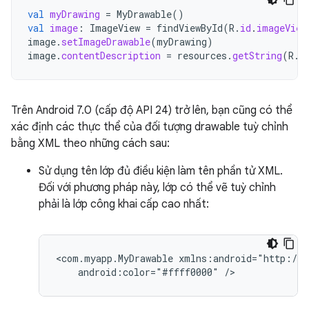
val
myDrawing
=
MyDrawable
()
val
image
:
ImageView
=
findViewById
(
R
.
id
.
imageView
image
.
setImageDrawable
(
myDrawing
)
image
.
contentDescription
=
resources
.
getString
(
R
.
s
Trên Android 7.0 (cấp độ API 24) trở lên, bạn cũng có thể
xác định các thực thể của đối tượng drawable tuỳ chỉnh
bằng XML theo những cách sau:
Sử dụng tên lớp đủ điều kiện làm tên phần tử XML.
Đối với phương pháp này, lớp có thể vẽ tuỳ chỉnh
phải là lớp công khai cấp cao nhất:
<com.myapp.MyDrawable
android:color="#ffff0000"
/>