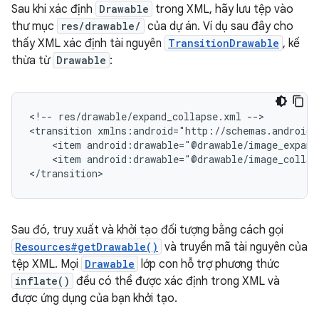
Sau khi xác định
Drawable
trong XML, hãy lưu tệp vào
thư mục
res/drawable/
của dự án. Ví dụ sau đây cho
thấy XML xác định tài nguyên
TransitionDrawable
, kế
thừa từ
Drawable
:
<!--
res/drawable/expand_collapse.xml
-->

<transition
<item
<item
android:drawable="@drawable/image_collaps
</transition>
Sau đó, truy xuất và khởi tạo đối tượng bằng cách gọi
Resources#getDrawable()
và truyền mã tài nguyên của
tệp XML. Mọi
Drawable
lớp con hỗ trợ phương thức
inflate()
đều có thể được xác định trong XML và
được ứng dụng của bạn khởi tạo.