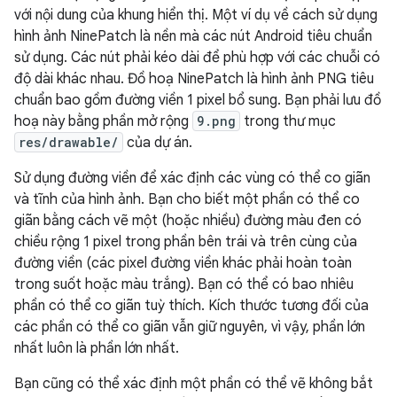
với nội dung của khung hiển thị. Một ví dụ về cách sử dụng
hình ảnh NinePatch là nền mà các nút Android tiêu chuẩn
sử dụng. Các nút phải kéo dài để phù hợp với các chuỗi có
độ dài khác nhau. Đồ hoạ NinePatch là hình ảnh PNG tiêu
chuẩn bao gồm đường viền 1 pixel bổ sung. Bạn phải lưu đồ
hoạ này bằng phần mở rộng
9.png
trong thư mục
res/drawable/
của dự án.
Sử dụng đường viền để xác định các vùng có thể co giãn
và tĩnh của hình ảnh. Bạn cho biết một phần có thể co
giãn bằng cách vẽ một (hoặc nhiều) đường màu đen có
chiều rộng 1 pixel trong phần bên trái và trên cùng của
đường viền (các pixel đường viền khác phải hoàn toàn
trong suốt hoặc màu trắng). Bạn có thể có bao nhiêu
phần có thể co giãn tuỳ thích. Kích thước tương đối của
các phần có thể co giãn vẫn giữ nguyên, vì vậy, phần lớn
nhất luôn là phần lớn nhất.
Bạn cũng có thể xác định một phần có thể vẽ không bắt