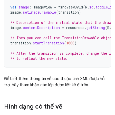
val
image
:
ImageView
=
findViewById
(
R
.
id
.
toggle_im
image
.
setImageDrawable
(
transition
)
// Description of the initial state that the drawab
image
.
contentDescription
=
resources
.
getString
(
R
.
s
// Then you can call the TransitionDrawable object
transition
.
startTransition
(
1000
)
// After the transition is complete, change the im
// to reflect the new state.
Để biết thêm thông tin về các thuộc tính XML được hỗ
trợ, hãy tham khảo các lớp được liệt kê ở trên.
Hình dạng có thể vẽ