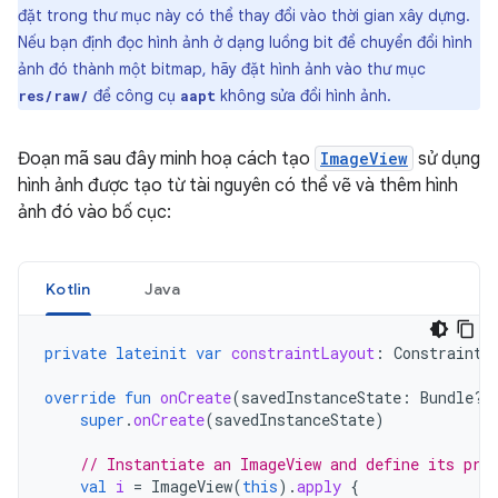
đặt trong thư mục này có thể thay đổi vào thời gian xây dựng.
Nếu bạn định đọc hình ảnh ở dạng luồng bit để chuyển đổi hình
ảnh đó thành một bitmap, hãy đặt hình ảnh vào thư mục
để công cụ
không sửa đổi hình ảnh.
res/raw/
aapt
Đoạn mã sau đây minh hoạ cách tạo
ImageView
sử dụng
hình ảnh được tạo từ tài nguyên có thể vẽ và thêm hình
ảnh đó vào bố cục:
Kotlin
Java
private
lateinit
var
constraintLayout
:
ConstraintL
override
fun
onCreate
(
savedInstanceState
:
Bundle?)
super
.
onCreate
(
savedInstanceState
)
// Instantiate an ImageView and define its pro
val
i
=
ImageView
(
this
).
apply
{