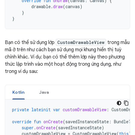
override
fun
onDraw
(
canvas
:
Canvas
)
{
drawable
.
draw
(
canvas
)
}
}
Bạn có thể sử dụng lớp
CustomDrawableView
trong mẫu
mã ở trên như cách bạn sử dụng mọi khung hiển thị tuỳ
chỉnh khác. Ví dụ: bạn có thể thêm lớp này theo phương
thức lập trình vào một hoạt động trong ứng dụng, như
trong ví dụ sau:
Kotlin
Java
private
lateinit
var
customDrawableView
:
CustomDra
override
fun
onCreate
(
savedInstanceState
:
Bundle?)
super
.
onCreate
(
savedInstanceState
)
customDrawableView
=
CustomDrawableView
(
this
)