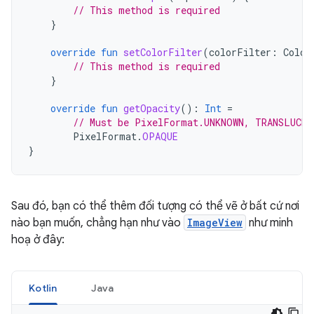
// This method is required
}
override
fun
setColorFilter
(
colorFilter
:
Color
// This method is required
}
override
fun
getOpacity
():
Int
=
// Must be PixelFormat.UNKNOWN, TRANSLUCE
PixelFormat
.
OPAQUE
}
Sau đó, bạn có thể thêm đối tượng có thể vẽ ở bất cứ nơi
nào bạn muốn, chẳng hạn như vào
ImageView
như minh
hoạ ở đây:
Kotlin
Java