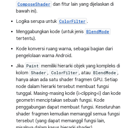
ComposeShader
dan fitur lain yang dijelaskan di
bawah ini).
Logika serupa untuk
ColorFilter
.
Menggabungkan kode (untuk jenis
BlendMode
tertentu).
Kode konversi ruang warna, sebagai bagian dari
pengelolaan warna Android.
Jika
Paint
memiliki hierarki objek yang kompleks di
kolom
Shader
,
ColorFilter
, atau
BlendMode
,
hanya akan ada satu shader fragmen GPU. Setiap
node dalam hierarki tersebut membuat fungsi
tunggal. Masing-masing kode {i>clipping<i} dan kode
geometri menciptakan sebuah fungsi. Kode
penggabungan dapat membuat fungsi. Keseluruhan
shader fragmen kemudian memanggil semua fungsi
tersebut (yang dapat memanggil fungsi lain,
misalnya dalam kasus hierarki shader).