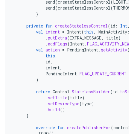
send
(
createStatelessControl
(
LIGHT_ID
send
(
createStatelessControl
(
THERMOST
}
private
fun
createStatelessControl
(
id
:
Int
,
val
intent
=
Intent
(
this
,
MainActivity
::
.
putExtra
(
EXTRA_MESSAGE
,
title
)
.
addFlags
(
Intent
.
FLAG_ACTIVITY_NEW_
val
action
=
PendingIntent
.
getActivity
(
this
,
id
,
intent
,
PendingIntent
.
FLAG_UPDATE_CURRENT
or
)
return
Control
.
StatelessBuilder
(
id
.
toStr
.
setTitle
(
title
)
.
setDeviceType
(
type
)
.
build
()
}
override
fun
createPublisherFor
(
controlI
TODO
()