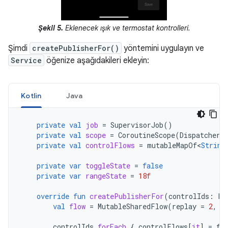
Şekil 5.
Eklenecek ışık ve termostat kontrolleri.
Şimdi
createPublisherFor()
yöntemini uygulayın ve
Service
öğenize aşağıdakileri ekleyin:
Kotlin
Java
private
val
job
=
SupervisorJob
()
private
val
scope
=
CoroutineScope
(
Dispatchers
private
val
controlFlows
=
mutableMapOf
<
String
private
var
toggleState
=
false
private
var
rangeState
=
18f
override
fun
createPublisherFor
(
controlIds
:
Li
val
flow
=
MutableSharedFlow
(
replay
=
2
,
e
controlIds
.
forEach
{
controlFlows
[
it
]
=
fl