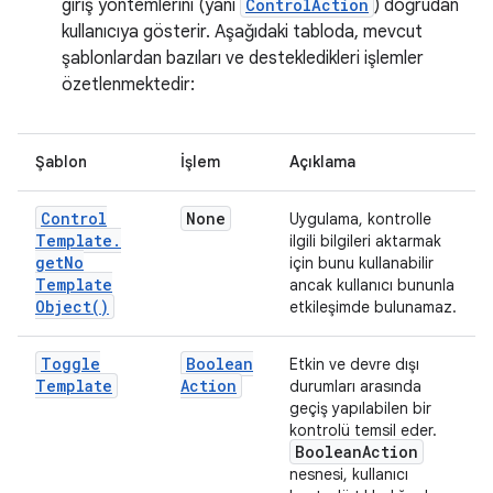
giriş yöntemlerini (yani
ControlAction
) doğrudan
kullanıcıya gösterir. Aşağıdaki tabloda, mevcut
şablonlardan bazıları ve destekledikleri işlemler
özetlenmektedir:
Şablon
İşlem
Açıklama
Control
None
Uygulama, kontrolle
Template
.
ilgili bilgileri aktarmak
get
No
için bunu kullanabilir
Template
ancak kullanıcı bununla
Object(
)
etkileşimde bulunamaz.
Toggle
Boolean
Etkin ve devre dışı
Template
Action
durumları arasında
geçiş yapılabilen bir
kontrolü temsil eder.
Boolean
Action
nesnesi, kullanıcı