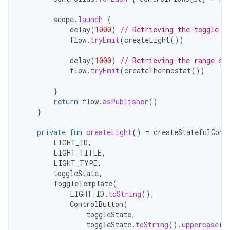
scope
.
launch
{
delay
(
1000
)
// Retrieving the toggle s
flow
.
tryEmit
(
createLight
())
delay
(
1000
)
// Retrieving the range st
flow
.
tryEmit
(
createThermostat
())
}
return
flow
.
asPublisher
()
}
private
fun
createLight
()
=
createStatefulCont
LIGHT_ID
,
LIGHT_TITLE
,
LIGHT_TYPE
,
toggleState
,
ToggleTemplate
(
LIGHT_ID
.
toString
(),
ControlButton
(
toggleState
,
toggleState
.
toString
().
uppercase
(
L