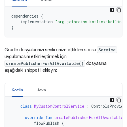
dependencies
{
implementation
"org.jetbrains.kotlinx:kotlinx-
}
Gradle dosyalarınızı senkronize ettikten sonra
Service
uygulamasını etkinleştirmek için
createPublisherForAllAvailable()
dosyasına
aşağıdaki snippet'i ekleyin:
Kotlin
Java
class
MyCustomControlService
:
ControlsProvide
override
fun
createPublisherForAllAvailable
(
flowPublish
{