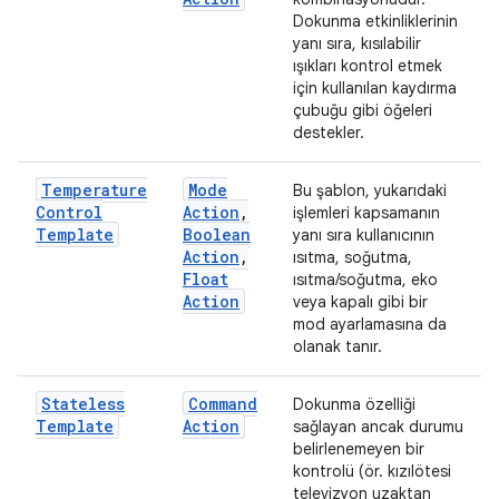
Dokunma etkinliklerinin
yanı sıra, kısılabilir
ışıkları kontrol etmek
için kullanılan kaydırma
çubuğu gibi öğeleri
destekler.
Temperature
Mode
Bu şablon, yukarıdaki
Control
Action
,
işlemleri kapsamanın
Template
Boolean
yanı sıra kullanıcının
Action
,
ısıtma, soğutma,
Float
ısıtma/soğutma, eko
Action
veya kapalı gibi bir
mod ayarlamasına da
olanak tanır.
Stateless
Command
Dokunma özelliği
Template
Action
sağlayan ancak durumu
belirlenemeyen bir
kontrolü (ör. kızılötesi
televizyon uzaktan