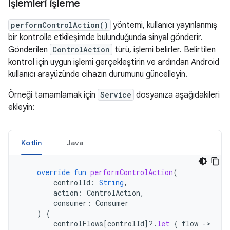
İşlemleri işleme
performControlAction()
yöntemi, kullanıcı yayınlanmış
bir kontrolle etkileşimde bulunduğunda sinyal gönderir.
Gönderilen
ControlAction
türü, işlemi belirler. Belirtilen
kontrol için uygun işlemi gerçekleştirin ve ardından Android
kullanıcı arayüzünde cihazın durumunu güncelleyin.
Örneği tamamlamak için
Service
dosyanıza aşağıdakileri
ekleyin:
Kotlin
Java
override
fun
performControlAction
(
controlId
:
String
,
action
:
ControlAction
,
consumer
:
Consumer
)
{
controlFlows
[
controlId
]?.
let
{
flow
->