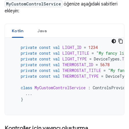
MyCustomControlService
öğenize aşağıdaki sabitleri
ekleyin:
Kotlin
Java
private
const
val
LIGHT_ID
=
1234
private
const
val
LIGHT_TITLE
=
"My fancy ligh
private
const
val
LIGHT_TYPE
=
DeviceTypes
.
TY
private
const
val
THERMOSTAT_ID
=
5678
private
const
val
THERMOSTAT_TITLE
=
"My fanc
private
const
val
THERMOSTAT_TYPE
=
DeviceType
class
MyCustomControlService
:
ControlsProvide
...
}
Kontroller için yayıncı oluşturma