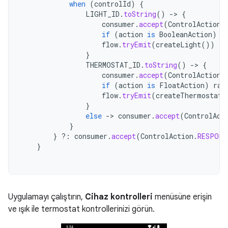
when
(
controlId
)
{
LIGHT_ID
.
toString
()
->
{
consumer
.
accept
(
ControlAction
.
if
(
action
is
BooleanAction
)
t
flow
.
tryEmit
(
createLight
())
}
THERMOSTAT_ID
.
toString
()
->
{
consumer
.
accept
(
ControlAction
.
if
(
action
is
FloatAction
)
ran
flow
.
tryEmit
(
createThermostat
(
}
else
->
consumer
.
accept
(
ControlAct
}
}
?:
consumer
.
accept
(
ControlAction
.
RESPONS
}
Uygulamayı çalıştırın,
Cihaz kontrolleri
menüsüne erişin
ve ışık ile termostat kontrollerinizi görün.