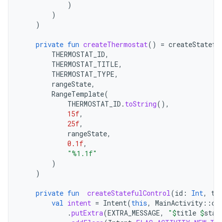
)
)
)
private
fun
createThermostat
()
=
createStatefu
THERMOSTAT_ID
,
THERMOSTAT_TITLE
,
THERMOSTAT_TYPE
,
rangeState
,
RangeTemplate
(
THERMOSTAT_ID
.
toString
(),
15f
,
25f
,
rangeState
,
0.1f
,
"%1.1f"
)
)
private
fun
createStatefulControl
(
id
:
Int
,
ti
val
intent
=
Intent
(
this
,
MainActivity
::
cl
.
putExtra
(
EXTRA_MESSAGE
,
"
$
title
$
stat