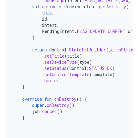
.
addFlags
(
Intent
.
FLAG_ACTIVITY_NEW_TA
val
action
=
PendingIntent
.
getActivity
(
this
,
id
,
intent
,
PendingIntent
.
FLAG_UPDATE_CURRENT
or
P
)
return
Control
.
StatefulBuilder
(
id
.
toString
.
setTitle
(
title
)
.
setDeviceType
(
type
)
.
setStatus
(
Control
.
STATUS_OK
)
.
setControlTemplate
(
template
)
.
build
()
}
override
fun
onDestroy
()
{
super
.
onDestroy
()
job
.
cancel
()
}