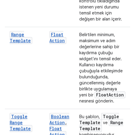
kontrolü tıkladığında
istenen yeni durumu
temsil etmek için
değişen bir alan içerir.
Range
Float
Belirtilen minimum,
Template
Action
maksimum ve adım
değerlerine sahip bir
kaydırma çubuğu
widget'ını temsil eder.
Kullanıcı kaydırma
çubuğuyla etkileşimde
bulunduğunda,
güncellenmiş değerle
birlikte uygulamaya
Float
Action
yeni bir
nesnesi gönderin.
Toggle
Boolean
Toggle
Bu şablon,
Range
Action
,
Template
Range
ve
Template
Float
Template
Action
kombinasyonudur.