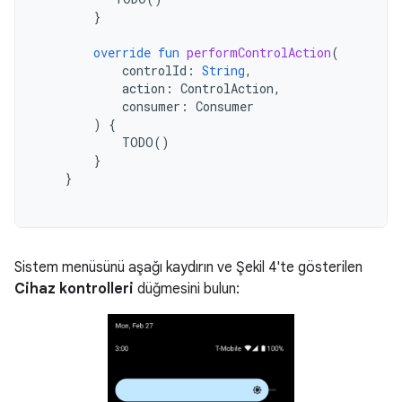
}
override
fun
performControlAction
(
controlId
:
String
,
action
:
ControlAction
,
consumer
:
Consumer
)
{
TODO
()
}
}
Sistem menüsünü aşağı kaydırın ve Şekil 4'te gösterilen
Cihaz kontrolleri
düğmesini bulun: