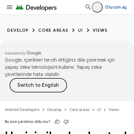
Oturum aç
DEVELOP
CORE AREAS
UI
VIEWS
Google, içerikleri tercih ettiğiniz dile çevirmek için
yapay zeka teknolojisini kullanır. Yapay zeka
çevirilerinde hata olabilir.
Android Developers
Develop
Core areas
UI
Views
Bu size yardımcı oldu mu?