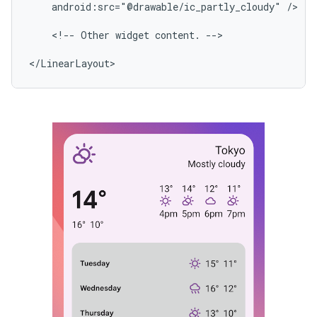
android:src="@drawable/ic_partly_cloudy"
/>

<!--
Other
widget
content.
-->
