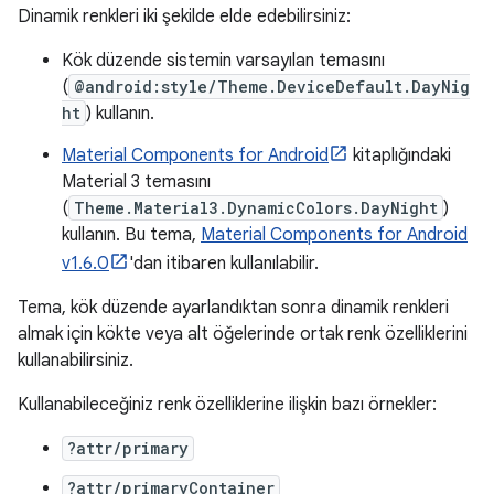
Dinamik renkleri iki şekilde elde edebilirsiniz:
Kök düzende sistemin varsayılan temasını
(
@android:style/Theme.DeviceDefault.DayNig
ht
) kullanın.
Material Components for Android
kitaplığındaki
Material 3 temasını
(
Theme.Material3.DynamicColors.DayNight
)
kullanın. Bu tema,
Material Components for Android
v1.6.0
'dan itibaren kullanılabilir.
Tema, kök düzende ayarlandıktan sonra dinamik renkleri
almak için kökte veya alt öğelerinde ortak renk özelliklerini
kullanabilirsiniz.
Kullanabileceğiniz renk özelliklerine ilişkin bazı örnekler:
?attr/primary
?attr/primaryContainer