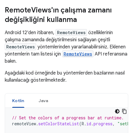
Remote
Views'ın çalışma zamanı
değişikliğini kullanma
Android 12'den itibaren,
RemoteViews
özelliklerinin
çalışma zamanında değiştirilmesini sağlayan çeşitli
RemoteViews
yöntemlerinden yararlanabilirsiniz. Eklenen
yöntemlerin tam listesi için
RemoteViews
API referansına
bakın.
Aşağıdaki kod örneğinde bu yöntemlerden bazılarının nasıl
kullanılacağı gösterilmektedir.
Kotlin
Java
// Set the colors of a progress bar at runtime.
remoteView
.
setColorStateList
(
R
.
id
.
progress
,
"setPr