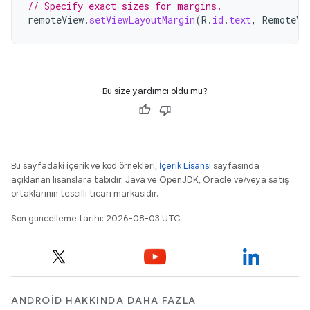
// Specify exact sizes for margins.
remoteView
.
setViewLayoutMargin
(
R
.
id
.
text
,
RemoteVi
Bu size yardımcı oldu mu?
Bu sayfadaki içerik ve kod örnekleri,
İçerik Lisansı
sayfasında
açıklanan lisanslara tabidir. Java ve OpenJDK, Oracle ve/veya satış
ortaklarının tescilli ticari markasıdır.
Son güncelleme tarihi: 2026-08-03 UTC.
ANDROID HAKKINDA DAHA FAZLA