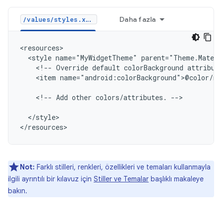
Daha fazla
/values/styles.xml
<style
name="MyWidgetTheme"
<!--
Override
default
colorBackground
attribut
<item
name="android:colorBackground">@color/my
<!--
Add
other
colors/attributes.
-->

</style>

Not:
Farklı stilleri, renkleri, özellikleri ve temaları kullanmayla
ilgili ayrıntılı bir kılavuz için
Stiller ve Temalar
başlıklı makaleye
bakın.