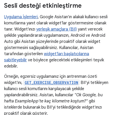
Sesli desteği etkinleştirme
Uygulama İşlemleri
, Google Asistan'ın alakalı kullanıcı sesli
komutlarına yanıt olarak widget'lar göstermesine olanak
tanır. Widget'ınızı
yerleşik amaçlara (BII)
yanıt verecek
şekilde yapılandırarak uygulamanızın, Android ve Android
Auto gibi Asistan yüzeylerinde proaktif olarak widget
göstermesini sağlayabilirsiniz. Kullanıcılar, Asistan
tarafından gösterilen
widget'ları başlatıcılarına
sabitleyebilir
ve böylece gelecekteki etkileşimleri teşvik
edebilir.
Örneğin, egzersiz uygulamanız için antrenman özeti
widget'ını,
GET_EXERCISE_OBSERVATION
BII'yi tetikleyen
kullanıcı sesli komutlarını karşılayacak şekilde
yapılandırabilirsiniz. Asistan, kullanıcılar
"Ok Google, bu
hafta ExampleApp'te kaç kilometre koştum?"
gibi
isteklerde bulunarak bu BII'yi tetiklediğinde widget'ınızı
proaktif olarak gösterir.