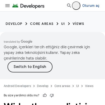
Oturum aç
DEVELOP
CORE AREAS
UI
VIEWS
Google, içerikleri tercih ettiğiniz dile çevirmek için
yapay zeka teknolojisini kullanır. Yapay zeka
çevirilerinde hata olabilir.
Android Developers
Develop
Core areas
UI
Views
Bu size yardımcı oldu mu?