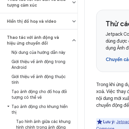
tượng cảm xúc
Hiển thị đồ hoạ và video
Thử c
Jetpack Co
Thao tác với ảnh động và
dùng được 
hiệu ứng chuyển đổi
dụng Ảnh 
Nội dung của hướng dẫn này
Chuyển c
Giới thiệu về ảnh động trong
Android
Giới thiệu về ảnh động thuộc
tính
Trong khi ứng d
xoá. Việc thay đ
Tạo ảnh động cho đồ hoạ đối
tượng có thể vẽ
nội dung mới xu
chuyển động để 
Tạo ảnh động cho khung hiển
thị
Tạo hình ảnh giữa các khung
Lưu ý:
Jetpa
hình chính trong ảnh động
Compose.