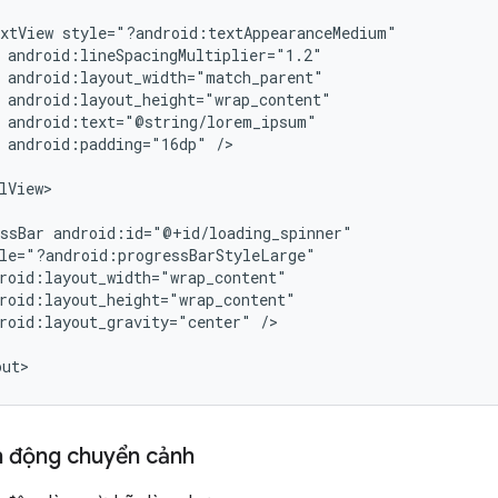
xtView
android:padding="16dp"
/>

lView>

ssBar
roid:layout_gravity="center"
/>

nh động chuyển cảnh