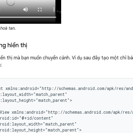
hoà tan.
g hiển thị
iển thị mà bạn muốn chuyển cảnh. Ví dụ sau đây tạo một chỉ báo
:
ut
:layout_height="match_parent">

View
roid:layout_height="match_parent">
