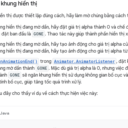
khung hiển thị
iển thị được thiết lập đúng cách, hãy làm mờ chúng bằng cách 
ung hiển thị đang mờ dần, hãy đặt giá trị alpha thành 0 và chế 
i đặt ban đầu là
GONE
. Thao tác này giúp thành phần hiển thị 
ung hiển thị đang mờ dần, hãy tạo ảnh động cho giá trị alpha củ
ung hiển thị đang mờ dần, hãy tạo ảnh động cho giá trị alpha từ
onAnimationEnd()
trong
Animator.AnimatorListener
, đặt
đang mờ dần thành
GONE
. Mặc dù giá trị alpha là 0, nhưng việc
hành
GONE
sẽ ngăn khung hiển thị sử dụng không gian bố cục và 
ính bố cục, giúp tăng tốc quá trình xử lý.
 đây cho thấy ví dụ về cách thực hiện việc này:
Java