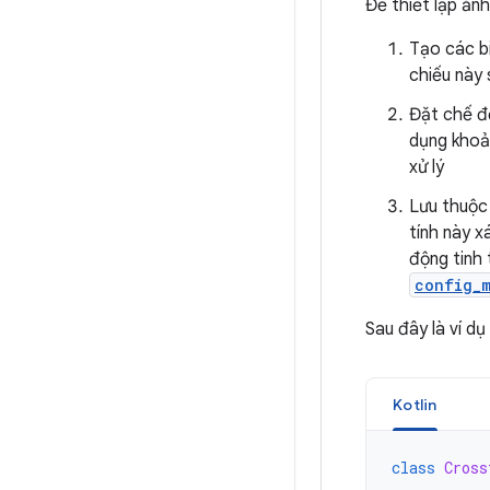
Để thiết lập ản
Tạo các b
chiếu này 
Đặt chế đ
dụng khoản
xử lý
Lưu thuộc
tính này x
động tinh
config_
Sau đây là ví d
Kotlin
class
Cross