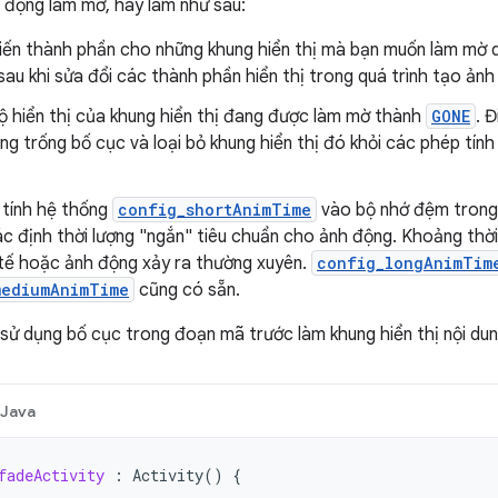
h động làm mờ, hãy làm như sau:
iến thành phần cho những khung hiển thị mà bạn muốn làm mờ 
sau khi sửa đổi các thành phần hiển thị trong quá trình tạo ảnh
ộ hiển thị của khung hiển thị đang được làm mờ thành
GONE
. 
g trống bố cục và loại bỏ khung hiển thị đó khỏi các phép tính 
 tính hệ thống
config_shortAnimTime
vào bộ nhớ đệm trong
ác định thời lượng "ngắn" tiêu chuẩn cho ảnh động. Khoảng thời
 tế hoặc ảnh động xảy ra thường xuyên.
config_longAnimTim
mediumAnimTime
cũng có sẵn.
ụ sử dụng bố cục trong đoạn mã trước làm khung hiển thị nội du
Java
fadeActivity
:
Activity
()
{