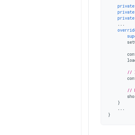
private
private
private
...
overrid
sup
set
con
loa
// 
con
// 
sho
}
...
}