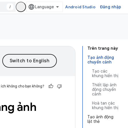
/
Android Studio
Đăng nhập
Trên trang này
Tạo ảnh động
chuyển cảnh
Tạo các
khung hiển thị
Thiết lập ảnh
 ích không cho bạn không?
động chuyển
cảnh
ằng ảnh
Hoà tan các
khung hiển thị
Tạo ảnh động
lật thẻ