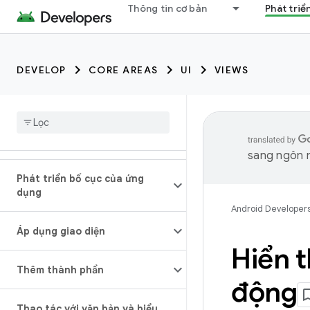
Thông tin cơ bản
Phát triể
DEVELOP
CORE AREAS
UI
VIEWS
sang ngôn n
Phát triển bố cục của ứng
dụng
Android Developer
Áp dụng giao diện
Hiển 
Thêm thành phần
động
Thao tác với văn bản và biểu