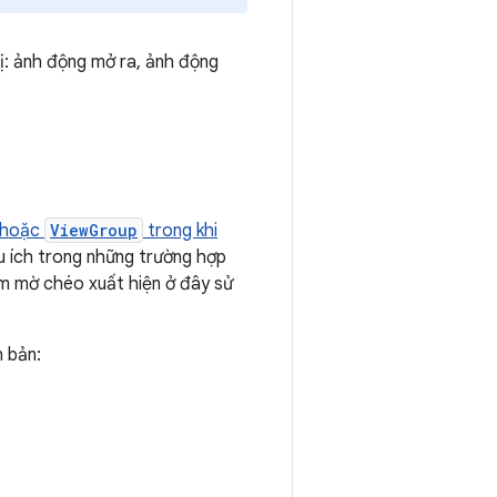
ị: ảnh động mở ra, ảnh động
hoặc
ViewGroup
trong khi
u ích trong những trường hợp
àm mờ chéo xuất hiện ở đây sử
n bản: