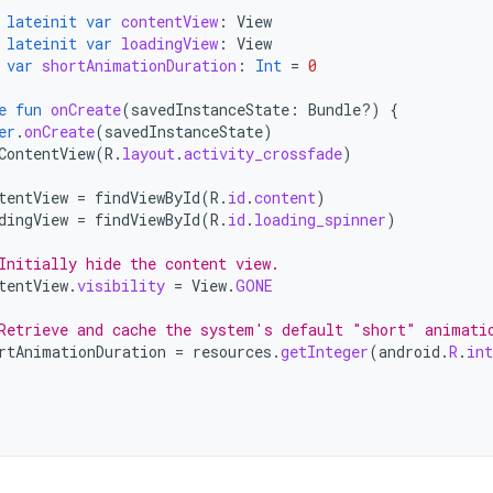
lateinit
var
contentView
:
View
lateinit
var
loadingView
:
View
var
shortAnimationDuration
:
Int
=
0
e
fun
onCreate
(
savedInstanceState
:
Bundle?)
{
er
.
onCreate
(
savedInstanceState
)
ContentView
(
R
.
layout
.
activity_crossfade
)
tentView
=
findViewById
(
R
.
id
.
content
)
dingView
=
findViewById
(
R
.
id
.
loading_spinner
)
Initially hide the content view.
tentView
.
visibility
=
View
.
GONE
Retrieve and cache the system's default "short" animati
rtAnimationDuration
=
resources
.
getInteger
(
android
.
R
.
int