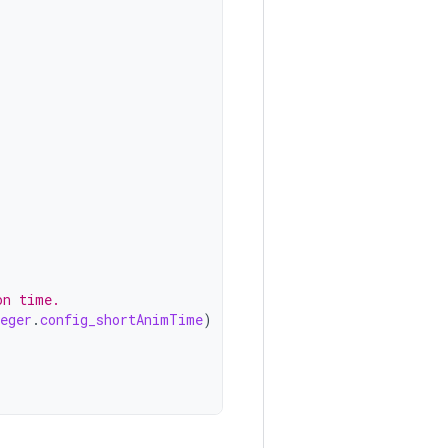
on time.
eger
.
config_shortAnimTime
)