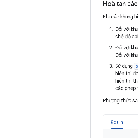
Hoà tan các 
Khi các khung h
Đối với kh
chế độ cà
Đối với kh
Đối với kh
Sử dụng
hiển thị 
hiển thị t
các phép t
Phương thức sau
Kotlin