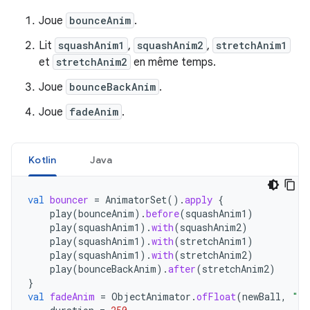
Joue
bounceAnim
.
Lit
squashAnim1
,
squashAnim2
,
stretchAnim1
et
stretchAnim2
en même temps.
Joue
bounceBackAnim
.
Joue
fadeAnim
.
Kotlin
Java
val
bouncer
=
AnimatorSet
().
apply
{
play
(
bounceAnim
).
before
(
squashAnim1
)
play
(
squashAnim1
).
with
(
squashAnim2
)
play
(
squashAnim1
).
with
(
stretchAnim1
)
play
(
squashAnim1
).
with
(
stretchAnim2
)
play
(
bounceBackAnim
).
after
(
stretchAnim2
)
}
val
fadeAnim
=
ObjectAnimator
.
ofFloat
(
newBall
,
"al