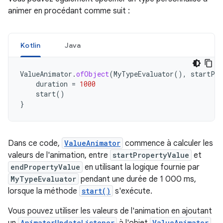
animer en procédant comme suit :
Kotlin
Java
ValueAnimator
.
ofObject
(
MyTypeEvaluator
(),
startPro
duration
=
1000
start
()
}
Dans ce code,
ValueAnimator
commence à calculer les
valeurs de l'animation, entre
startPropertyValue
et
endPropertyValue
en utilisant la logique fournie par
MyTypeEvaluator
pendant une durée de 1 000 ms,
lorsque la méthode
start()
s'exécute.
Vous pouvez utiliser les valeurs de l'animation en ajoutant
un
AnimatorUpdateListener
à l'objet
ValueAnimator
,