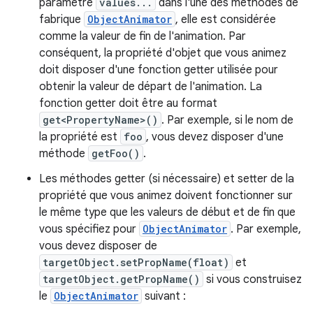
paramètre
values...
dans l'une des méthodes de
fabrique
ObjectAnimator
, elle est considérée
comme la valeur de fin de l'animation. Par
conséquent, la propriété d'objet que vous animez
doit disposer d'une fonction getter utilisée pour
obtenir la valeur de départ de l'animation. La
fonction getter doit être au format
get<PropertyName>()
. Par exemple, si le nom de
la propriété est
foo
, vous devez disposer d'une
méthode
getFoo()
.
Les méthodes getter (si nécessaire) et setter de la
propriété que vous animez doivent fonctionner sur
le même type que les valeurs de début et de fin que
vous spécifiez pour
ObjectAnimator
. Par exemple,
vous devez disposer de
targetObject.setPropName(float)
et
targetObject.getPropName()
si vous construisez
le
ObjectAnimator
suivant :