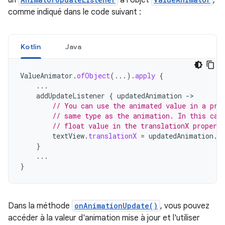
comme indiqué dans le code suivant :
Kotlin
Java
ValueAnimator
.
ofObject
(...).
apply
{
...
addUpdateListener
{
updatedAnimation
-
// You can use the animated value in a pro
// same type as the animation. In this cas
// float value in the translationX property
textView
.
translationX
=
updatedAnimation
.
a
}
...
}
Dans la méthode
onAnimationUpdate()
, vous pouvez
accéder à la valeur d'animation mise à jour et l'utiliser