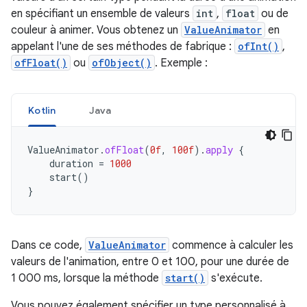
en spécifiant un ensemble de valeurs
int
,
float
ou de
couleur à animer. Vous obtenez un
ValueAnimator
en
appelant l'une de ses méthodes de fabrique :
ofInt()
,
ofFloat()
ou
ofObject()
. Exemple :
Kotlin
Java
ValueAnimator
.
ofFloat
(
0f
,
100f
).
apply
{
duration
=
1000
start
()
}
Dans ce code,
ValueAnimator
commence à calculer les
valeurs de l'animation, entre 0 et 100, pour une durée de
1 000 ms, lorsque la méthode
start()
s'exécute.
Vous pouvez également spécifier un type personnalisé à