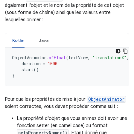
également l'objet et le nom de la propriété de cet objet
(sous forme de chaîne) ainsi que les valeurs entre
lesquelles animer :
Kotlin
Java
ObjectAnimator
.
ofFloat
(
textView
,
"translationX"
,
1
duration
=
1000
start
()
}
Pour que les propriétés de mise à jour
ObjectAnimator
soient correctes, vous devez procéder comme suit :
La propriété d'objet que vous animez doit avoir une
fonction setter (en camel case) au format
set<PropertyName>()
. Étant donné que