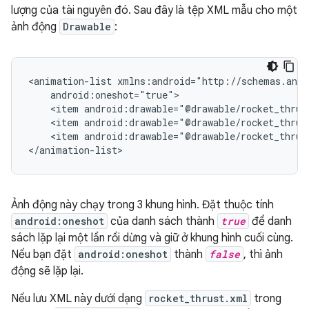
lượng của tài nguyên đó. Sau đây là tệp XML mẫu cho một
ảnh động
Drawable
:
<animation-list
<item
android:drawable="@drawable/rocket_thrus
<item
android:drawable="@drawable/rocket_thrus
<item
android:drawable="@drawable/rocket_thrus
</animation-list>
Ảnh động này chạy trong 3 khung hình. Đặt thuộc tính
android:oneshot
của danh sách thành
true
để danh
sách lặp lại một lần rồi dừng và giữ ở khung hình cuối cùng.
Nếu bạn đặt
android:oneshot
thành
false
, thì ảnh
động sẽ lặp lại.
Nếu lưu XML này dưới dạng
rocket_thrust.xml
trong