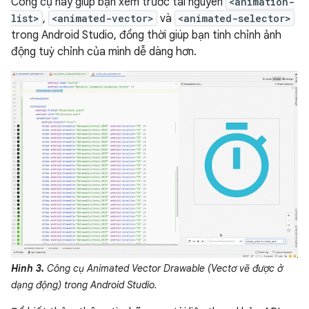
Công cụ này giúp bạn xem trước tài nguyên
<animation-
list>
,
<animated-vector>
và
<animated-selector>
trong Android Studio, đồng thời giúp bạn tinh chỉnh ảnh
động tuỳ chỉnh của mình dễ dàng hơn.
Hình 3.
Công cụ Animated Vector Drawable (Vectơ vẽ được ở
dạng động) trong Android Studio.