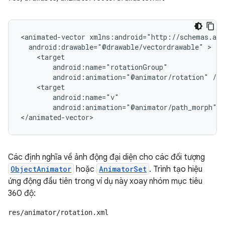
<animated-vector
android:drawable="@drawable/vectordrawable"
android:animation="@animator/rotation"
android:animation="@animator/path_morph"
/
</animated-vector>
Các định nghĩa về ảnh động đại diện cho các đối tượng
ObjectAnimator
hoặc
AnimatorSet
. Trình tạo hiệu
ứng động đầu tiên trong ví dụ này xoay nhóm mục tiêu
360 độ:
res/animator/rotation.xml