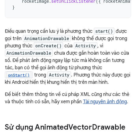
rocketImage
.
setOnClickListener
({
rocketAnimati
}
Điều quan trọng cần lưu ý là phương thức
start()
được
gọi trên
AnimationDrawable
không thể được gọi trong
phương thức
onCreate()
của
Activity
, vì
AnimationDrawable
chưa được gắn hoàn toàn vào cửa
sổ. Để phát ảnh động ngay lập tức mà không cần tương
tác, bạn có thể gọi ảnh động từ phương thức
trong
Activity
. Phương thức này được gọi
onStart()
khi Android hiển thị khung hiển thị trên màn hình.
Để biết thêm thông tin về cú pháp XML cũng như các thẻ
và thuộc tính có sẵn, hãy xem phần
Tài nguyên ảnh động
.
Sử dụng Animated
Vector
Drawable