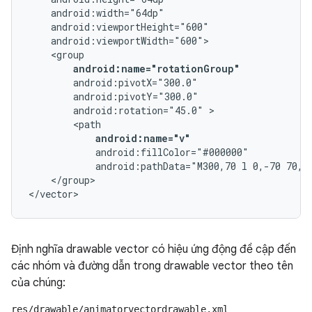
android:name="rotationGroup"
android:rotation="45.0"
android:name="v"
android:pathData="M300,70
l
0,-70
70,7
</group>

</vector>
Định nghĩa drawable vector có hiệu ứng động đề cập đến
các nhóm và đường dẫn trong drawable vector theo tên
của chúng:
res/drawable/animatorvectordrawable.xml