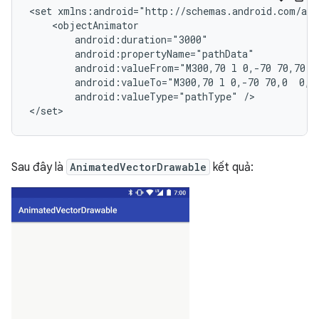
<set
android:valueFrom="M300,70
l
0,-70
70,70
0
android:valueTo="M300,70
l
0,-70
70,0
0,1
android:valueType="pathType"
/>

</set>
Sau đây là
AnimatedVectorDrawable
kết quả: