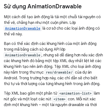
Sử dụng Animation
Drawable
Một cách để tạo ảnh động là tải một chuỗi tài nguyên có
thể vẽ, chẳng hạn như một cuộn phim. Lớp
AnimationDrawable
là cơ sở cho các loại ảnh động có
thể vẽ này.
Bạn có thể xác định các khung hình của một ảnh động
trong mã bằng cách sử dụng API lớp
AnimationDrawable
, nhưng sẽ dễ dàng hơn nếu xác định
các khung hình đó bằng một tệp XML duy nhất liệt kê các
khung hình tạo nên ảnh động. Tệp XML cho loại ảnh động
này nằm trong thư mục
res/drawable/
của dự án
Android. Trong trường hợp này, các chỉ dẫn sẽ cho biết
thứ tự và thời lượng của từng khung hình trong ảnh động.
Tệp XML bao gồm một phần tử
<animation-list>
làm
nút gốc và một loạt các nút
<item>
con. Mỗi nút xác
định một khung hình – một tài nguyên drawable và thời