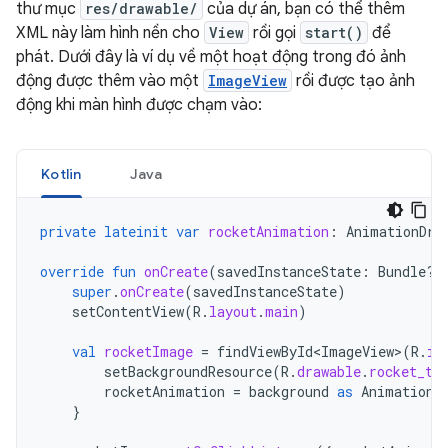
thư mục
res/drawable/
của dự án, bạn có thể thêm
XML này làm hình nền cho
View
rồi gọi
start()
để
phát. Dưới đây là ví dụ về một hoạt động trong đó ảnh
động được thêm vào một
ImageView
rồi được tạo ảnh
động khi màn hình được chạm vào:
Kotlin
Java
private
lateinit
var
rocketAnimation
:
AnimationDra
override
fun
onCreate
(
savedInstanceState
:
Bundle?)
super
.
onCreate
(
savedInstanceState
)
setContentView
(
R
.
layout
.
main
)
val
rocketImage
=
findViewById<ImageView>
(
R
.
id
setBackgroundResource
(
R
.
drawable
.
rocket_th
rocketAnimation
=
background
as
AnimationD
}