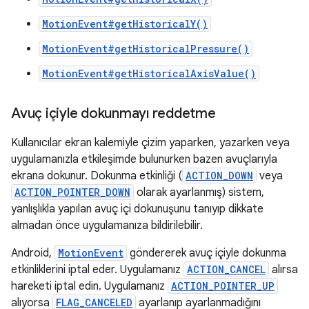
MotionEvent#getHistoricalY()
MotionEvent#getHistoricalPressure()
MotionEvent#getHistoricalAxisValue()
Avuç içiyle dokunmayı reddetme
Kullanıcılar ekran kalemiyle çizim yaparken, yazarken veya
uygulamanızla etkileşimde bulunurken bazen avuçlarıyla
ekrana dokunur. Dokunma etkinliği (
ACTION_DOWN
veya
ACTION_POINTER_DOWN
olarak ayarlanmış) sistem,
yanlışlıkla yapılan avuç içi dokunuşunu tanıyıp dikkate
almadan önce uygulamanıza bildirilebilir.
Android,
MotionEvent
göndererek avuç içiyle dokunma
etkinliklerini iptal eder. Uygulamanız
ACTION_CANCEL
alırsa
hareketi iptal edin. Uygulamanız
ACTION_POINTER_UP
alıyorsa
FLAG_CANCELED
ayarlanıp ayarlanmadığını