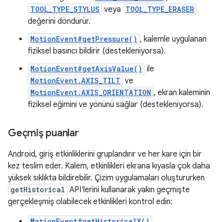
TOOL_TYPE_STYLUS
veya
TOOL_TYPE_ERASER
değerini döndürür.
MotionEvent#getPressure()
, kalemle uygulanan
fiziksel basıncı bildirir (destekleniyorsa).
MotionEvent#getAxisValue()
ile
MotionEvent.AXIS_TILT
ve
MotionEvent.AXIS_ORIENTATION
, ekran kaleminin
fiziksel eğimini ve yönünü sağlar (destekleniyorsa).
Geçmiş puanlar
Android, giriş etkinliklerini gruplandırır ve her kare için bir
kez teslim eder. Kalem, etkinlikleri ekrana kıyasla çok daha
yüksek sıklıkta bildirebilir. Çizim uygulamaları oluştururken
getHistorical
API'lerini kullanarak yakın geçmişte
gerçekleşmiş olabilecek etkinlikleri kontrol edin:
MotionEvent#getHistoricalX()