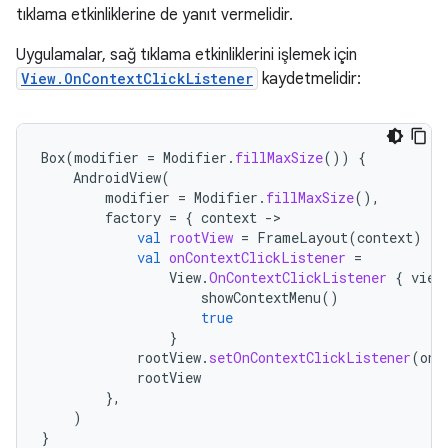
tıklama etkinliklerine de yanıt vermelidir.
Uygulamalar, sağ tıklama etkinliklerini işlemek için
View.OnContextClickListener
kaydetmelidir:
Box
(
modifier
=
Modifier
.
fillMaxSize
())
{
AndroidView
(
modifier
=
Modifier
.
fillMaxSize
(),
factory
=
{
context
-
val
rootView
=
FrameLayout
(
context
)
val
onContextClickListener
=
View
.
OnContextClickListener
{
view
showContextMenu
()
true
}
rootView
.
setOnContextClickListener
(
onC
rootView
},
)
}