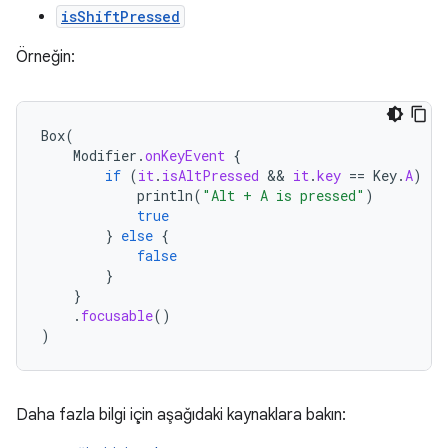
isShiftPressed
Örneğin:
Box
(
Modifier
.
onKeyEvent
{
if
(
it
.
isAltPressed
 && 
it
.
key
==
Key
.
A
)
{
println
(
"Alt + A is pressed"
)
true
}
else
{
false
}
}
.
focusable
()
)
Daha fazla bilgi için aşağıdaki kaynaklara bakın: