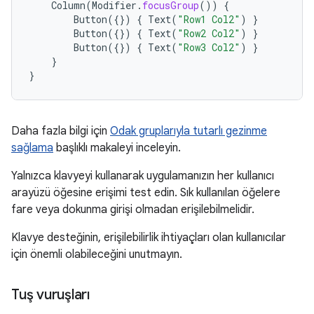
Column
(
Modifier
.
focusGroup
())
{
Button
({})
{
Text
(
"Row1 Col2"
)
}
Button
({})
{
Text
(
"Row2 Col2"
)
}
Button
({})
{
Text
(
"Row3 Col2"
)
}
}
}
Daha fazla bilgi için
Odak gruplarıyla tutarlı gezinme
sağlama
başlıklı makaleyi inceleyin.
Yalnızca klavyeyi kullanarak uygulamanızın her kullanıcı
arayüzü öğesine erişimi test edin. Sık kullanılan öğelere
fare veya dokunma girişi olmadan erişilebilmelidir.
Klavye desteğinin, erişilebilirlik ihtiyaçları olan kullanıcılar
için önemli olabileceğini unutmayın.
Tuş vuruşları