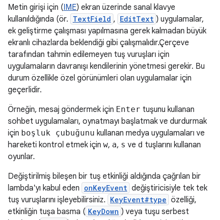
Metin girişi için (
IME
) ekran üzerinde sanal klavye
kullanıldığında (ör.
TextField
,
EditText
) uygulamalar,
ek geliştirme çalışması yapılmasına gerek kalmadan büyük
ekranlı cihazlarda beklendiği gibi çalışmalıdır.Çerçeve
tarafından tahmin edilemeyen tuş vuruşları için
uygulamaların davranışı kendilerinin yönetmesi gerekir. Bu
durum özellikle özel görünümleri olan uygulamalar için
geçerlidir.
Örneğin, mesaj göndermek için
Enter
tuşunu kullanan
sohbet uygulamaları, oynatmayı başlatmak ve durdurmak
için
boşluk çubuğunu
kullanan medya uygulamaları ve
hareketi kontrol etmek için
w
,
a
,
s
ve
d
tuşlarını kullanan
oyunlar.
Değiştirilmiş bileşen bir tuş etkinliği aldığında çağrılan bir
lambda'yı kabul eden
onKeyEvent
değiştiricisiyle tek tek
tuş vuruşlarını işleyebilirsiniz.
KeyEvent#type
özelliği,
etkinliğin tuşa basma (
KeyDown
) veya tuşu serbest