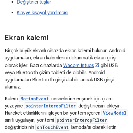
Değiştirici tuşlar
Klavye kısayol yardımcısı
Ekran kalemi
Birçok büyük ekranlı cihazda ekran kalemi bulunur. Android
uygulamaları, ekran kalemlerini dokunmatik ekran girişi
olarak işler. Bazı cihazlarda
Wacom Intuos
gibi USB
veya Bluetooth çizim tableti de olabilir. Android
uygulamaları Bluetooth girişi alabilir ancak USB girişi
alamaz.
Kalem
MotionEvent
nesnelerine erişmek için çizim
yüzeyine
pointerInteropFilter
değiştiricisini ekleyin.
Hareket etkinliklerini işleyen bir yöntem içeren
ViewModel
sınıfı uygulayın; yöntemi
pointerInteropFilter
değiştiricisinin
onTouchEvent
lambda'sı olarak iletin: