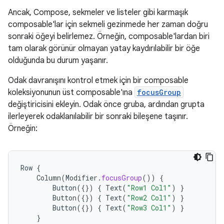
Ancak, Compose, sekmeler ve listeler gibi karmaşık
composable'lar için sekmeli gezinmede her zaman doğru
sonraki öğeyi belirlemez. Örneğin, composable'lardan biri
tam olarak görünür olmayan yatay kaydırılabilir bir öğe
olduğunda bu durum yaşanır.
Odak davranışını kontrol etmek için bir composable
koleksiyonunun üst composable'ına
focusGroup
değiştiricisini ekleyin. Odak önce gruba, ardından grupta
ilerleyerek odaklanılabilir bir sonraki bileşene taşınır.
Örneğin:
Row
{
Column
(
Modifier
.
focusGroup
())
{
Button
({})
{
Text
(
"Row1 Col1"
)
}
Button
({})
{
Text
(
"Row2 Col1"
)
}
Button
({})
{
Text
(
"Row3 Col1"
)
}
}