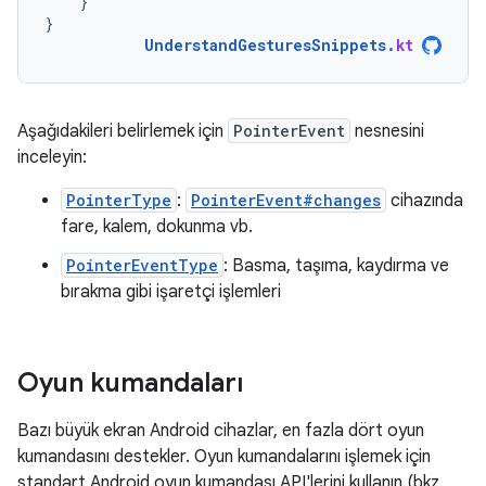
}
}
UnderstandGesturesSnippets
.
kt
Aşağıdakileri belirlemek için
PointerEvent
nesnesini
inceleyin:
PointerType
:
PointerEvent#changes
cihazında
fare, kalem, dokunma vb.
PointerEventType
: Basma, taşıma, kaydırma ve
bırakma gibi işaretçi işlemleri
Oyun kumandaları
Bazı büyük ekran Android cihazlar, en fazla dört oyun
kumandasını destekler. Oyun kumandalarını işlemek için
standart Android oyun kumandası API'lerini kullanın (bkz.