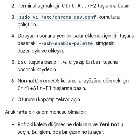
Terminal açmak için
Ctrl+Alt+F2
tuşlarına basın.
sudo vi /etc/chrome_dev.conf
komutunu
çalıştırın.
Dosyanın sonuna yeni bir satır eklemek için
i
tuşuna
basarak
--ash-enable-palette
simgesini
düzenleyin ve ekleyin.
Esc
tuşuna basıp
:
,
w
,
q
yazıp
Enter
tuşuna
basarak kaydedin.
Normal ChromeOS kullanıcı arayüzüne dönmek için
Ctrl+Alt+F1
tuşlarına basın.
Oturumu kapatıp tekrar açın.
Artık rafta bir kalem menüsü olmalıdır:
Raftaki kalem düğmesine dokunun ve
Yeni not
'u
seçin. Bu işlem, boş bir çizim notu açar.