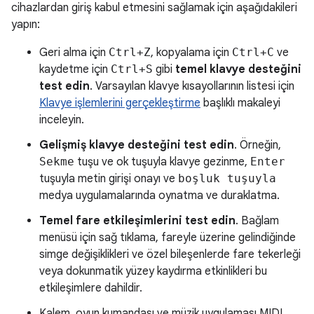
cihazlardan giriş kabul etmesini sağlamak için aşağıdakileri
yapın:
Geri alma için
Ctrl+Z
, kopyalama için
Ctrl+C
ve
kaydetme için
Ctrl+S
gibi
temel klavye desteğini
test edin
. Varsayılan klavye kısayollarının listesi için
Klavye işlemlerini gerçekleştirme
başlıklı makaleyi
inceleyin.
Gelişmiş klavye desteğini test edin
. Örneğin,
Sekme
tuşu ve ok tuşuyla klavye gezinme,
Enter
tuşuyla metin girişi onayı ve
boşluk tuşuyla
medya uygulamalarında oynatma ve duraklatma.
Temel fare etkileşimlerini test edin
. Bağlam
menüsü için sağ tıklama, fareyle üzerine gelindiğinde
simge değişiklikleri ve özel bileşenlerde fare tekerleği
veya dokunmatik yüzey kaydırma etkinlikleri bu
etkileşimlere dahildir.
Kalem, oyun kumandası ve müzik uygulaması MIDI