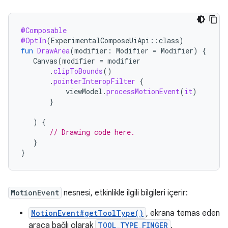
@Composable
@OptIn
(
ExperimentalComposeUiApi
::
class
)
fun
DrawArea
(
modifier
:
Modifier
=
Modifier
)
{
Canvas
(
modifier
=
modifier
.
clipToBounds
()
.
pointerInteropFilter
{
viewModel
.
processMotionEvent
(
it
)
}
)
{
// Drawing code here.
}
}
MotionEvent
nesnesi, etkinlikle ilgili bilgileri içerir:
MotionEvent#getToolType()
, ekrana temas eden
araca bağlı olarak
TOOL_TYPE_FINGER
,