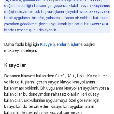
değerini etkinliğin tamamı için geçersiz kılabilir veya
onKeyEvent
değiştiricisiyle tek tek tuş vuruşlarını işleyebilirsiniz.
onKeyEvent
ile bir uygulama, örneğin, yalnızca kullanıcı bir sohbet kutusuna
yazarken
gönderme
işlevini uygulamak için belirli bir
TextField
içinde
tuşunu dinleyebilir.
Enter
Daha fazla bilgi için
Klavye işlemlerini işleme
başlıklı
makaleyi inceleyin.
Kısayollar
Donanım klavyesi kullanırken
Ctrl
,
Alt
,
Üst Karakter
ve
Meta
tuşlarını içeren yaygın klavye kısayollarının
kullanılması beklenir. Bir uygulama kısayolları uygulamıyorsa
kullanıcılar bu deneyimden rahatsız olabilir. İleri düzey
kullanıcılar, sık kullanılan uygulamaya özel görevler için
kısayolları da tercih eder. Kısayollar, uygulamaların
kullanımını kolaylaştırır ve kısayol içermeyen