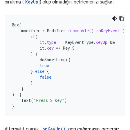
bırakma (
KeyUp
) olup olmadığını belirlemenizi sağlar:
Box
(
modifier
=
Modifier
.
focusable
().
onKeyEvent
{
if
(
it
.
type
==
KeyEventType
.
KeyUp
it
.
key
==
Key
.
S
)
{
doSomething
()
true
}
else
{
false
}
}
)
{
Text
(
"Press S key"
)
}
Alternatif olarak,
onKeyUp()
geri çağırmasını geçersiz