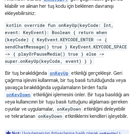
kılabilir ve alınan her tuş kodu için beklenen davranışı
ekleyebilirsiniz:
kotlin override fun onKeyUp(keyCode: Int,
event: KeyEvent): Boolean { return when
(keyCode) { KeyEvent.KEYCODE_ENTER -> {
sendChatMessage() true } KeyEvent.KEYCODE_SPACE
-> { playOrPauseMedia() true } else ->
super.onKeyUp(keyCode, event) } }
Bir tuş bırakıldığında
onKeyUp
etkinliği gerçekleşir. Geri
çağırma işlevini kullanmak, bir tuş basılı tutulduğunda veya
yavaşça bırakıldığında uygulamaların birden fazla
onKeyDown
etkinliğini işlemesini önler. Bir tuşa basıldığı anı
veya kullanıcının bir tuşu basılı tuttuğunu algılaması gereken
oyunlar ve uygulamalar,
onKeyDown
etkinliğini dinleyebilir
ve tekrarlanan
onKeyDown
etkinliklerini kendileri işleyebilir.
Not:
Uygulamanızın ihtiyaçlarına bağlı olarak
onKeyUp()