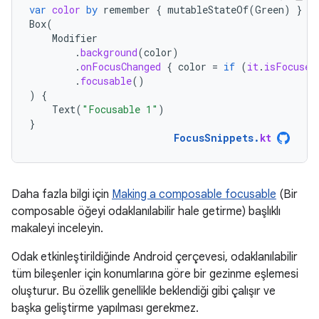
var
color
by
remember
{
mutableStateOf
(
Green
)
}
Box
(
Modifier
.
background
(
color
)
.
onFocusChanged
{
color
=
if
(
it
.
isFocused
.
focusable
()
)
{
Text
(
"Focusable 1"
)
}
FocusSnippets
.
kt
Daha fazla bilgi için
Making a composable focusable
(Bir
composable öğeyi odaklanılabilir hale getirme) başlıklı
makaleyi inceleyin.
Odak etkinleştirildiğinde Android çerçevesi, odaklanılabilir
tüm bileşenler için konumlarına göre bir gezinme eşlemesi
oluşturur. Bu özellik genellikle beklendiği gibi çalışır ve
başka geliştirme yapılması gerekmez.