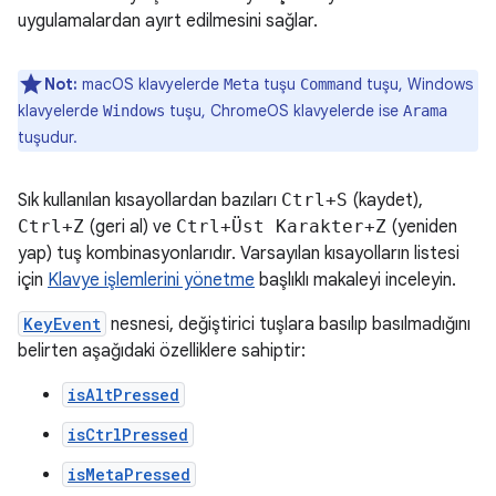
uygulamalardan ayırt edilmesini sağlar.
Not:
macOS klavyelerde
tuşu
tuşu, Windows
Meta
Command
klavyelerde
tuşu, ChromeOS klavyelerde ise
Windows
Arama
tuşudur.
Sık kullanılan kısayollardan bazıları
Ctrl+S
(kaydet),
Ctrl+Z
(geri al) ve
Ctrl+Üst Karakter+Z
(yeniden
yap) tuş kombinasyonlarıdır. Varsayılan kısayolların listesi
için
Klavye işlemlerini yönetme
başlıklı makaleyi inceleyin.
KeyEvent
nesnesi, değiştirici tuşlara basılıp basılmadığını
belirten aşağıdaki özelliklere sahiptir:
isAltPressed
isCtrlPressed
isMetaPressed