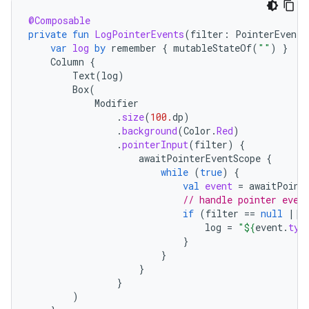
@Composable
private
fun
LogPointerEvents
(
filter
:
PointerEventT
var
log
by
remember
{
mutableStateOf
(
""
)
}
Column
{
Text
(
log
)
Box
(
Modifier
.
size
(
100.
dp
)
.
background
(
Color
.
Red
)
.
pointerInput
(
filter
)
{
awaitPointerEventScope
{
while
(
true
)
{
val
event
=
awaitPoint
// handle pointer even
if
(
filter
==
null
||
log
=
"
${
event
.
typ
}
}
}
}
)