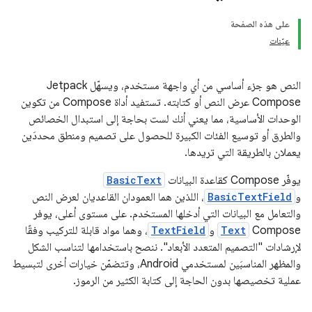
على هذه الصفحة
عيّنات
النص هو جزء أساسي من أي واجهة مستخدم، ويسهّل Jetpack
Compose عرض النص أو كتابته. تستفيد أداة Compose من تكوين
الوحدات الأساسية، مما يعني أنك لست بحاجة إلى استبدال الخصائص
والطرق أو توسيع الفئات الكبيرة للحصول على تصميم ومنطق محددَين
يعملان بالطريقة التي تريدها.
يوفّر Compose كقاعدة البيانات
BasicText
و
BasicTextField
، اللذين هما العمودان القاعديان لعرض النص
والتعامل مع البيانات التي أدخلها المستخدم. على مستوى أعلى، يوفر
Compose
Text
و
TextField
، وهما مواد قابلة للتركيب وفقًا
لإرشادات "التصميم المتعدد الأبعاد". ننصح باستخدامها لتناسب الشكل
والمظهر المناسبَين لمستخدمي Android، وتتضمّن خيارات أخرى لتبسيط
عملية تخصيصها بدون الحاجة إلى كتابة الكثير من الرموز.