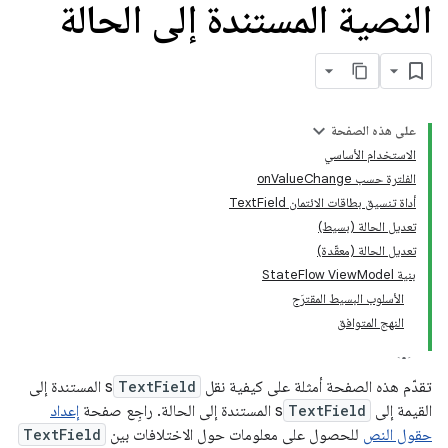
النصية المستندة إلى الحالة
على هذه الصفحة
الاستخدام الأساسي
الفلترة حسب onValueChange
أداة تنسيق بطاقات الائتمان TextField
تعديل الحالة (بسيط)
تعديل الحالة (معقّدة)
بنية StateFlow ViewModel
الأسلوب البسيط المقترَح
النهج المتوافق
تقدّم هذه الصفحة أمثلة على كيفية نقل
TextField
s المستندة إلى
القيمة إلى
TextField
s المستندة إلى الحالة. راجِع صفحة
إعداد
حقول النص
للحصول على معلومات حول الاختلافات بين
TextField