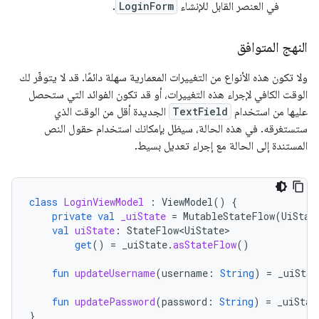
في العنصر القابل للإنشاء
LoginForm
.
النهج المتوافق
ولا تكون هذه الأنواع من التغييرات المعمارية سهلة دائمًا. قد لا يتوفّر لك
الوقت الكافي لإجراء هذه التغييرات، أو قد تكون الفوائد التي ستحصل
عليها من استخدام
TextField
الجديدة أقل من الوقت الذي
ستستغرقه. في هذه الحالة، سيظل بإمكانك استخدام حقول النص
المستندة إلى الحالة مع إجراء تعديل بسيط.
class
LoginViewModel
:
ViewModel
()
{
private
val
_uiState
=
MutableStateFlow
(
UiStat
val
uiState
:
StateFlow<UiState>
get
()
=
_uiState
.
asStateFlow
()
fun
updateUsername
(
username
:
String
)
=
_uiStat
fun
updatePassword
(
password
:
String
)
=
_uiStat
}