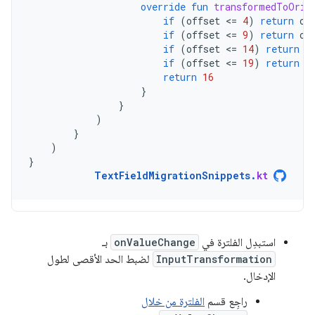
override
fun
transformedToOrig
if
(
offset
<
=
4
)
return
of
if
(
offset
<
=
9
)
return
of
if
(
offset
<
=
14
)
return
o
if
(
offset
<
=
19
)
return
o
return
16
}
}
)
}
)
}
TextFieldMigrationSnippets
.
kt
استبدِل الفلترة في
onValueChange
بـ
InputTransformation
لضبط الحد الأقصى لطول
الإدخال.
راجِع قسم
الفلترة من خلال