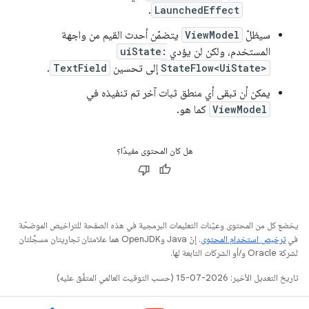
.
LaunchedEffect
سيظلّ
ViewModel
يتضمّن أحدث القيم من واجهة
المستخدم، ولكن لن يؤدي
uiState:
StateFlow<UiState>
إلى تحسين
TextField
.
يمكن أن تبقى أي منطق ثبات آخر تم تنفيذه في
ViewModel
كما هو.
هل كان المحتوى مفيدًا؟
يخضع كل من المحتوى وعيّنات التعليمات البرمجية في هذه الصفحة للتراخيص الموضحّة
في
ترخيص استخدام المحتوى
. إنّ Java وOpenJDK هما علامتان تجاريتان مسجَّلتان
لشركة Oracle و/أو الشركات التابعة لها.
تاريخ التعديل الأخير: 2026-07-15 (حسب التوقيت العالمي المتفَّق عليه)