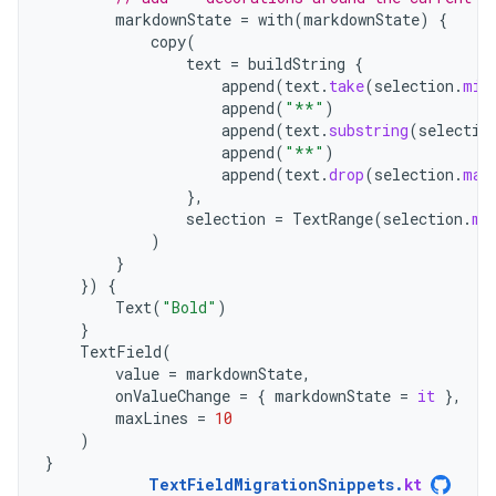
markdownState
=
with
(
markdownState
)
{
copy
(
text
=
buildString
{
append
(
text
.
take
(
selection
.
min
append
(
"**"
)
append
(
text
.
substring
(
selectio
append
(
"**"
)
append
(
text
.
drop
(
selection
.
max
},
selection
=
TextRange
(
selection
.
mi
)
}
})
{
Text
(
"Bold"
)
}
TextField
(
value
=
markdownState
,
onValueChange
=
{
markdownState
=
it
},
maxLines
=
10
)
}
TextFieldMigrationSnippets
.
kt