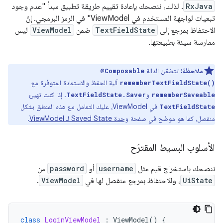
RxJava
. لذلك، ننصحك بإعادة تقييم طريقة تطبيق مبدأ "عدم وجود
تبعيات لواجهة المستخدم في ViewModel" في الرمز البرمجي. إنّ
الاحتفاظ بمرجع إلى
TextFieldState
ضمن
ViewModel
ليس
ممارسة سيئة بطبيعتها.
ملاحظة:
تتضمّن الدالة
@Composable
آلية الحفظ والاستعادة المتوفّرة مع
rememberTextFieldState()
و
. إذا كنت تهيئ
TextFieldState.Saver
rememberSaveable
في ViewModel، عليك التعامل مع هذه المنطق بشكل
TextFieldState
منفصل، كما هو موضّح في صفحة
وحدة Saved State لـ ViewModel
.
الأسلوب البسيط المقترَح
ننصحك باستخراج قيم مثل
username
أو
password
من
UiState
، والاحتفاظ بمرجع منفصل لها في
ViewModel
.
class
LoginViewModel
:
ViewModel
()
{