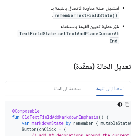
استبدِل حلقة معاودة الاتصال بالقيمة بـ
.
rememberTextFieldState()
غيِّر عملية تعيين القيمة باستخدام
TextFieldState.setTextAndPlaceCursorAt
.
End
تعديل الحالة (معقّدة)
استنادًا إلى القيمة
مستندة إلى الحالة
@Composable
fun
OldTextFieldAddMarkdownEmphasis
()
{
var
markdownState
by
remember
{
mutableStateOf
Button
(
onClick
=
{
// add ** decorations around the current s