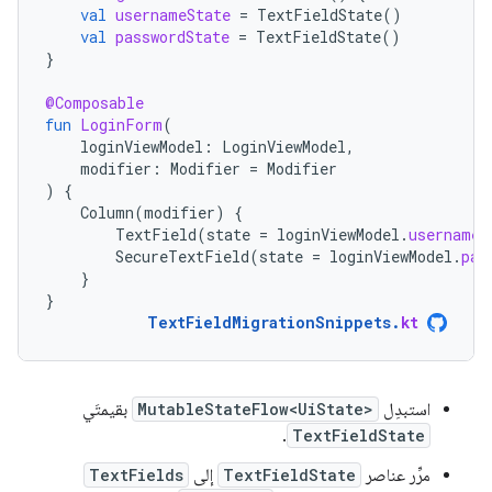
val
usernameState
=
TextFieldState
()
val
passwordState
=
TextFieldState
()
}
@Composable
fun
LoginForm
(
loginViewModel
:
LoginViewModel
,
modifier
:
Modifier
=
Modifier
)
{
Column
(
modifier
)
{
TextField
(
state
=
loginViewModel
.
usernameS
SecureTextField
(
state
=
loginViewModel
.
pas
}
}
TextFieldMigrationSnippets
.
kt
استبدِل
MutableStateFlow<UiState>
بقيمتَي
.
TextFieldState
مرِّر عناصر
TextFieldState
إلى
TextFields