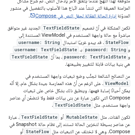
متوقّعة لهذا النهج عندما يتعلّق الأمر بإدخال النص. تم شرح مشاكل
المزامنة العميقة التي تنشأ عند اتّباع هذا الأسلوب بالتفصيل في منشور
المدوّنة
إدارة الحالة الفعّالة لحقل النص في Compose
.
تكمن المشكلة في أنّ تصميم
TextFieldState
الجديد غير متوافق
مباشرةً مع حالة واجهة المستخدم في ViewModel المستندة إلى
StateFlow
. قد يبدو غريبًا استبدال
username: String
و
password: String
بـ
username: TextFieldState
و
password: TextFieldState
، بما أنّ
TextFieldState
هي بنية بيانات قابلة للتغيير بطبيعتها.
من النصائح الشائعة تجنُّب وضع تبعيات واجهة المستخدم في
ViewModel
. على الرغم من أنّ هذه الممارسة جيدة بشكل عام، إلا أنّه
يمكن أحيانًا إساءة فهمها. وينطبق ذلك بشكل خاص على تبعيات
Compose التي تكون عبارة عن بنى بيانات فقط ولا تتضمّن أي عناصر
واجهة مستخدم، مثل
TextFieldState
.
تكون الفئات، مثل
MutableState
أو
TextFieldState
، عبارة
عن عناصر بسيطة لتخزين الحالة تستند إلى نظام حالة Snapshot في
Compose. وهي لا تختلف عن التبعيات مثل
StateFlow
أو