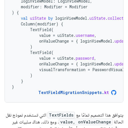
loginViewModel
:
LoginViewModel
,
modifier
:
Modifier
=
Modifier
)
{
val
uiState
by
loginViewModel
.
uiState
.
collectA
Column
(
modifier
)
{
TextField
(
value
=
uiState
.
username
,
onValueChange
=
{
loginViewModel
.
updat
)
TextField
(
value
=
uiState
.
password
,
onValueChange
=
{
loginViewModel
.
updat
visualTransformation
=
PasswordVisualT
)
}
}
TextFieldMigrationSnippets
.
kt
يتوافق هذا التصميم تمامًا مع
TextFields
التي تستخدم نموذج نقل
الحالة
value, onValueChange
. ومع ذلك، هناك سلبيات غير