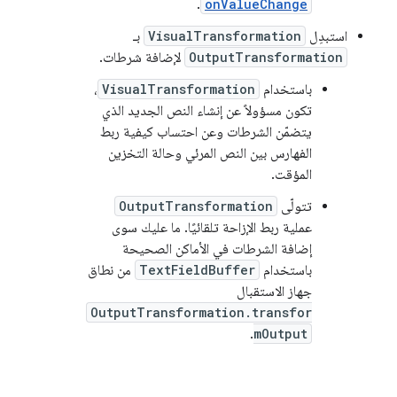
.
onValueChange
استبدِل
VisualTransformation
بـ
OutputTransformation
لإضافة شرطات.
باستخدام
VisualTransformation
،
تكون مسؤولاً عن إنشاء النص الجديد الذي
يتضمّن الشرطات وعن احتساب كيفية ربط
الفهارس بين النص المرئي وحالة التخزين
المؤقت.
تتولّى
OutputTransformation
عملية ربط الإزاحة تلقائيًا. ما عليك سوى
إضافة الشرطات في الأماكن الصحيحة
باستخدام
TextFieldBuffer
من نطاق
جهاز الاستقبال
OutputTransformation.transfor
.
mOutput