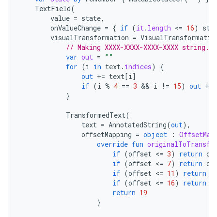
TextField
(
value
=
state
,
onValueChange
=
{
if
(
it
.
length
<
=
16
)
sta
visualTransformation
=
VisualTransformatio
// Making XXXX-XXXX-XXXX-XXXX string.
var
out
=
""
for
(
i
in
text
.
indices
)
{
out
+=
text
[
i
]
if
(
i
%
4
==
3
 && 
i
!=
15
)
out
+=
}
TransformedText
(
text
=
AnnotatedString
(
out
),
offsetMapping
=
object
:
OffsetMap
override
fun
originalToTransfo
if
(
offset
<
=
3
)
return
of
if
(
offset
<
=
7
)
return
of
if
(
offset
<
=
11
)
return
o
if
(
offset
<
=
16
)
return
o
return
19
}