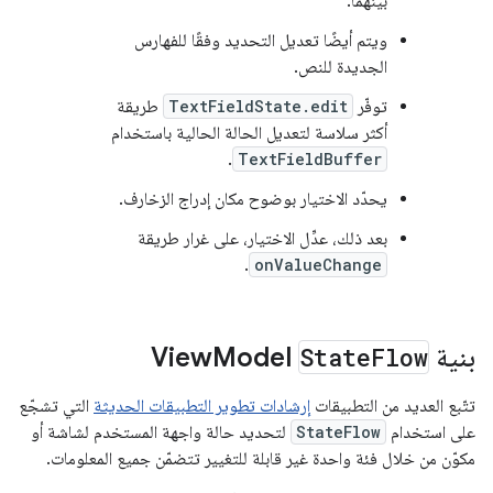
بينهما.
ويتم أيضًا تعديل التحديد وفقًا للفهارس
الجديدة للنص.
توفّر
TextFieldState.edit
طريقة
أكثر سلاسة لتعديل الحالة الحالية باستخدام
.
TextFieldBuffer
يحدّد الاختيار بوضوح مكان إدراج الزخارف.
بعد ذلك، عدِّل الاختيار، على غرار طريقة
.
onValueChange
بنية
Flow
State
View
Model
تتّبع العديد من التطبيقات
إرشادات تطوير التطبيقات الحديثة
التي تشجّع
على استخدام
StateFlow
لتحديد حالة واجهة المستخدم لشاشة أو
مكوّن من خلال فئة واحدة غير قابلة للتغيير تتضمّن جميع المعلومات.