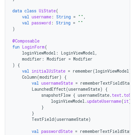
data
class
UiState
(
val
username
:
String
=
""
,
val
password
:
String
=
""
)
@Composable
fun
LoginForm
(
loginViewModel
:
LoginViewModel
,
modifier
:
Modifier
=
Modifier
)
{
val
initialUiState
=
remember
(
loginViewModel
)
Column
(
modifier
)
{
val
usernameState
=
rememberTextFieldState
LaunchedEffect
(
usernameState
)
{
snapshotFlow
{
usernameState
.
text
.
toSt
loginViewModel
.
updateUsername
(
it
)
}
}
TextField
(
usernameState
)
val
passwordState
=
rememberTextFieldState