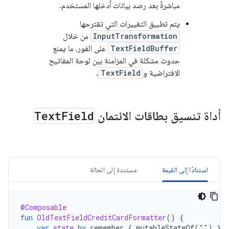
مباشرةً بعد رصد بيانات أدخلها المستخدم.
يتم تطبيق التغييرات التي تقترحها
InputTransformation
من خلال
TextFieldBuffer
على الفور، ما يمنع
حدوث مشكلة في المزامنة بين لوحة المفاتيح
الافتراضية و
TextField
.
أداة تنسيق بطاقات الائتمان
Field
Text
استنادًا إلى القيمة
مستندة إلى الحالة
@Composable
fun
OldTextFieldCreditCardFormatter
()
{
var
state
by
remember
{
mutableStateOf
(
""
)
}