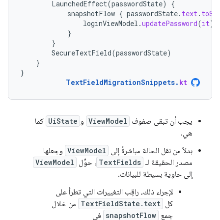
LaunchedEffect
(
passwordState
)
{
snapshotFlow
{
passwordState
.
text
.
toSt
loginViewModel
.
updatePassword
(
it
)
}
}
SecureTextField
(
passwordState
)
}
}
TextFieldMigrationSnippets
.
kt
يجب أن تبقى صفوف
ViewModel
و
UiState
كما
هي.
بدلاً من نقل الحالة مباشرةً إلى
ViewModel
وجعلها
مصدر الحقيقة لـ
TextFields
، حوِّل
ViewModel
إلى حاوية بسيطة للبيانات.
لإجراء ذلك، راقِب التغييرات التي تطرأ على
كل
TextFieldState.text
من خلال
جمع
snapshotFlow
في