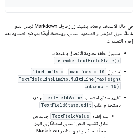
في حالة الاستخدام هذه، يضيف زر زخارف Markdown لجعل النص
غامقًا حول المؤشر أو التحديد الحالي. ويحتفظ أيضًا بموضع التحديد بعد
إجراء التغييرات.
استبدِل حلقة معاودة الاتصال بالقيمة بـ
.
rememberTextFieldState()
استبدِل
maxLines = 10
بـ
lineLimits =
TextFieldLineLimits.MultiLine(maxHeight
.
InLines = 10)
تغيير منطق احتساب
TextFieldValue
جديد
باستخدام طلب
TextFieldState.edit
يتم إنشاء
TextFieldValue
جديد من
خلال تقسيم النص الحالي استنادًا إلى الجزء
المحدّد حاليًا، وإدراج عناصر Markdown