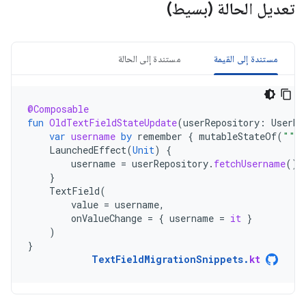
تعديل الحالة (بسيط)
مستندة إلى القيمة
مستندة إلى الحالة
@Composable
fun
OldTextFieldStateUpdate
(
userRepository
:
UserRe
var
username
by
remember
{
mutableStateOf
(
""
)
LaunchedEffect
(
Unit
)
{
username
=
userRepository
.
fetchUsername
()
}
TextField
(
value
=
username
,
onValueChange
=
{
username
=
it
}
)
}
TextFieldMigrationSnippets
.
kt