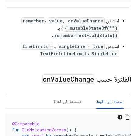
استبدِل
value, onValueChange
و
remember
{ mutableStateOf("")
} بـ
.
rememberTextFieldState()
استبدِل
singleLine = true
بـ
lineLimits =
.
TextFieldLineLimits.SingleLine
الفلترة حسب
Change
Value
on
استنادًا إلى القيمة
مستندة إلى الحالة
@Composable
fun
OldNoLeadingZeroes
()
{
var
input
by
rememberSaveable
{
mutableStateOf